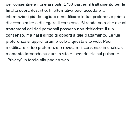
Michele Sollecito.
Di seguito il video delle telecamere che
per consentire a noi e ai nostri 1733 partner il trattamento per le
hanno ripreso il momento in cui giovani scappano ridendo
finalità sopra descritte. In alternativa puoi accedere a
dopo aver appiccato il fuoco. Le riprese da una telecamera
informazioni più dettagliate e modificare le tue preferenze prima
posta in un cantiere edile in zona. Il materiale è al vaglio
di acconsentire o di negare il consenso.
Si rende noto che alcuni
trattamenti dei dati personali possono non richiedere il tuo
degli inquirenti e nelle prossime ore dovrebbero esservi
consenso, ma hai il diritto di opporti a tale trattamento. Le tue
sviluppi.
preferenze si applicheranno solo a questo sito web. Puoi
modificare le tue preferenze o revocare il consenso in qualsiasi
momento tornando su questo sito e facendo clic sul pulsante
"Privacy" in fondo alla pagina web.