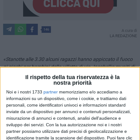
146
A cura di
LA REDAZIONE
«Stanotte alle 3.30 alcuni ragazzi hanno appiccato il fuoco
ai giochi per bambini della villetta di via Jacobellis muniti di
una tanica di benzina. Queste le immagini degli autori di
Il rispetto della tua riservatezza è la
questo gesto. Lavoreremo con altre immagini per giungere ai
nostra priorità
colpevoli, pertanto invito questi ragazzi a farsi avanti alle
Noi e i nostri 1733
partner
memorizziamo e/o accediamo a
forze dell'ordine, la gravità di quanto fatto non ci permette di
informazioni su un dispositivo, come i cookie, e trattiamo dati
arretrare e di mettere fine al tutto con un buffetto sulle
personali, come identificatori univoci e informazioni standard
guance, potevano prendere fuoco gli alberi e le auto e non
inviate da un dispositivo per annunci e contenuti personalizzati,
misurazione di annunci e contenuti, analisi dell'audience e
sappiamo che altro poteva succedere».
sviluppo dei servizi.
Con la tua autorizzazione noi e i nostri
partner possiamo utilizzare dati precisi di geolocalizzazione e
Lo ha dichiarato sui canali social il sindaco di Giovinazzo,
identificazione tramite la scansione del dispositivo. Puoi fare clic