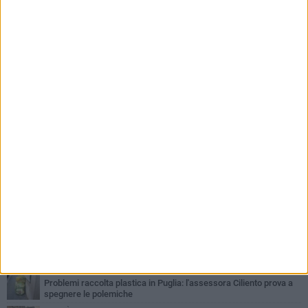
PIÙ LETTI QUESTA SETTIMANA
LUNEDÌ 3 AGOSTO
Miss Mamma Italiana: premiata anche una giovinazzese
MARTEDÌ 4 AGOSTO
Liquidi oleosi sul litorale di Giovinazzo, rimossa macchia di
idrocarburi
MERCOLEDÌ 5 AGOSTO
Problemi raccolta plastica in Puglia: l'assessora Ciliento prova a
spegnere le polemiche