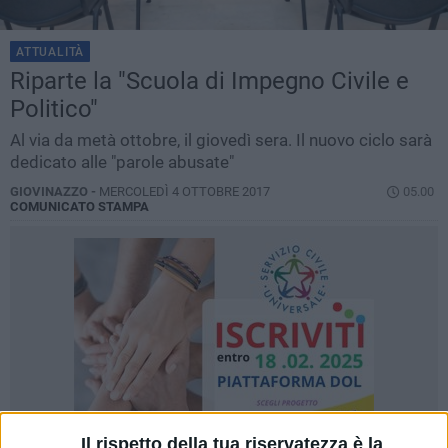
ATTUALITÀ
Riparte la "Scuola di Impegno Civile e
Politico"
Al via da metà ottobre, il giovedì sera. Il nuovo ciclo sarà
dedicato alle "parole abusate"
GIOVINAZZO -
MERCOLEDÌ 4 OTTOBRE 2017
05.00
COMUNICATO STAMPA
Il rispetto della tua riservatezza è la