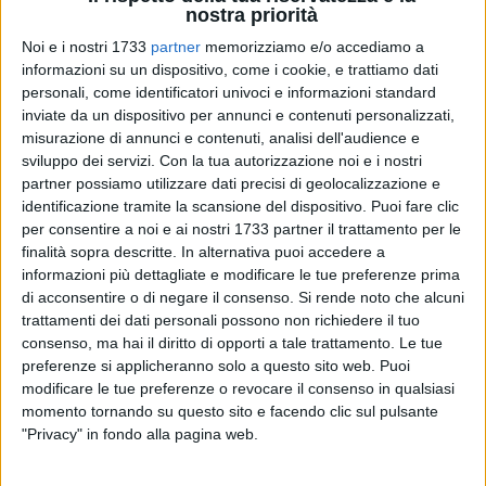
nostra priorità
Noi e i nostri 1733
partner
memorizziamo e/o accediamo a
informazioni su un dispositivo, come i cookie, e trattiamo dati
8
personali, come identificatori univoci e informazioni standard
inviate da un dispositivo per annunci e contenuti personalizzati,
misurazione di annunci e contenuti, analisi dell'audience e
sviluppo dei servizi.
Con la tua autorizzazione noi e i nostri
Riparte da metà ottobre e come al solito il giovedì sera, a
partner possiamo utilizzare dati precisi di geolocalizzazione e
settimane alterne, il ciclo di incontri finalizzati a
"Scuola di
identificazione tramite la scansione del dispositivo. Puoi fare clic
Impegno Civile e Politico"
promossa dal
Comitato per la
per consentire a noi e ai nostri 1733 partner il trattamento per le
Salute Pubblica di Giovinazzo
assieme all'associazione
finalità sopra descritte. In alternativa puoi accedere a
informazioni più dettagliate e modificare le tue preferenze prima
culturale
Progetto Socrate
e alla
Fondazione Gramsci di
di acconsentire o di negare il consenso.
Si rende noto che alcuni
Puglia
.
trattamenti dei dati personali possono non richiedere il tuo
consenso, ma hai il diritto di opporti a tale trattamento. Le tue
Il nuovo ciclo di conferenze e incontri sarà dedicato questa
preferenze si applicheranno solo a questo sito web. Puoi
volta alle
"parole abusate"
: tanti di quei termini di uso
modificare le tue preferenze o revocare il consenso in qualsiasi
comune che caratterizzano il linguaggio di tutti i giorni,
momento tornando su questo sito e facendo clic sul pulsante
soprattutto quello politico, ma spesso usati a sproposito,
"Privacy" in fondo alla pagina web.
senza molto rispetto per il loro reale significato e con