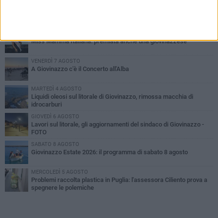
PIÙ LETTI QUESTA SETTIMANA
LUNEDÌ 3 AGOSTO
Miss Mamma Italiana: premiata anche una giovinazzese
VENERDÌ 7 AGOSTO
A Giovinazzo c'è il Concerto all'Alba
MARTEDÌ 4 AGOSTO
Liquidi oleosi sul litorale di Giovinazzo, rimossa macchia di
idrocarburi
GIOVEDÌ 6 AGOSTO
Lavori sul litorale, gli aggiornamenti del sindaco di Giovinazzo -
FOTO
SABATO 8 AGOSTO
Giovinazzo Estate 2026: il programma di sabato 8 agosto
MERCOLEDÌ 5 AGOSTO
Problemi raccolta plastica in Puglia: l'assessora Ciliento prova a
spegnere le polemiche