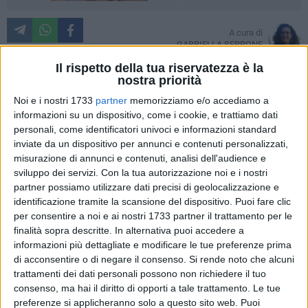
A cura di
GABRIELLA SERRONE
Il rispetto della tua riservatezza è la
nostra priorità
Noi e i nostri 1733
partner
memorizziamo e/o accediamo a
Cambiamenti importanti all'interno dell'associazione
informazioni su un dispositivo, come i cookie, e trattiamo dati
culturale
Amici della Musica di Giovinazzo.
Come anticipato
personali, come identificatori univoci e informazioni standard
dalla nostra redazione, il nuovo presidente sarà
Michele
inviate da un dispositivo per annunci e contenuti personalizzati,
Carrieri,
eletto il 4 luglio scorso e proclamato dall'assemblea
misurazione di annunci e contenuti, analisi dell'audience e
tenutasi nelle scorse ore.
sviluppo dei servizi.
Con la tua autorizzazione noi e i nostri
partner possiamo utilizzare dati precisi di geolocalizzazione e
Michele Carrieri succede al volitivo Vincenzo Depalo,
identificazione tramite la scansione del dispositivo. Puoi fare clic
per consentire a noi e ai nostri 1733 partner il trattamento per le
dimessosi dopo anni di grandi successi per tutte le
finalità sopra descritte. In alternativa puoi accedere a
manifestazioni di punta di una delle associazioni culturali
informazioni più dettagliate e modificare le tue preferenze prima
più presenti sul territorio cittadino. Durante l'assemblea dei
di acconsentire o di negare il consenso.
Si rende noto che alcuni
soci è stata resa nota la composizione del nuovo direttivo,
trattamenti dei dati personali possono non richiedere il tuo
allargato da 5 a 7 membri.
consenso, ma hai il diritto di opporti a tale trattamento. Le tue
preferenze si applicheranno solo a questo sito web. Puoi