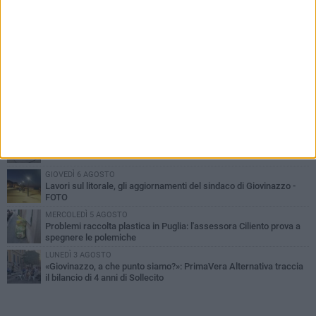
PIÙ LETTI QUESTA SETTIMANA
LUNEDÌ 3 AGOSTO
Miss Mamma Italiana: premiata anche una giovinazzese
MARTEDÌ 4 AGOSTO
Liquidi oleosi sul litorale di Giovinazzo, rimossa macchia di
idrocarburi
VENERDÌ 7 AGOSTO
A Giovinazzo c'è il Concerto all'Alba
GIOVEDÌ 6 AGOSTO
Lavori sul litorale, gli aggiornamenti del sindaco di Giovinazzo -
FOTO
MERCOLEDÌ 5 AGOSTO
Problemi raccolta plastica in Puglia: l'assessora Ciliento prova a
spegnere le polemiche
LUNEDÌ 3 AGOSTO
«Giovinazzo, a che punto siamo?»: PrimaVera Alternativa traccia
il bilancio di 4 anni di Sollecito