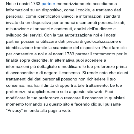
Noi e i nostri 1733
partner
memorizziamo e/o accediamo a
informazioni su un dispositivo, come i cookie, e trattiamo dati
39
A cura di
personali, come identificatori univoci e informazioni standard
GIANLUCA BATTISTA
inviate da un dispositivo per annunci e contenuti personalizzati,
misurazione di annunci e contenuti, analisi dell'audience e
sviluppo dei servizi.
Con la tua autorizzazione noi e i nostri
partner possiamo utilizzare dati precisi di geolocalizzazione e
Prende sempre più forma l'edizione 2022 di
"Festival
identificazione tramite la scansione del dispositivo. Puoi fare clic
in...Porto",
la rassegna organizzata dagli
Amici della Musica
per consentire a noi e ai nostri 1733 partner il trattamento per le
che torna dopo due anni di stop forzato dovuto alla
finalità sopra descritte. In alternativa puoi accedere a
pandemia da Covid-19.
informazioni più dettagliate e modificare le tue preferenze prima
di acconsentire o di negare il consenso.
Si rende noto che alcuni
trattamenti dei dati personali possono non richiedere il tuo
L'associazione presieduta da
Michele Carrieri
presenterà
consenso, ma hai il diritto di opporti a tale trattamento. Le tue
questo sabato, 30 luglio, a partire dalle ore 20.00, l'evento
preferenze si applicheranno solo a questo sito web. Puoi
che quest'anno si terrà in un'unica serata, sabato 13 agosto.
modificare le tue preferenze o revocare il consenso in qualsiasi
Una serata da segnare sull'agenda degli appassionati,
momento tornando su questo sito e facendo clic sul pulsante
perché a Giovinazzo arriverà Mogol, uno dei più grandi
"Privacy" in fondo alla pagina web.
parolieri dell'intero panorama della musica leggera italiana.
Con lui, sarà protagonista Gianmarco Carroccia, per un
evento intitolato "Emozioni" che ripercorrerà la carriera di