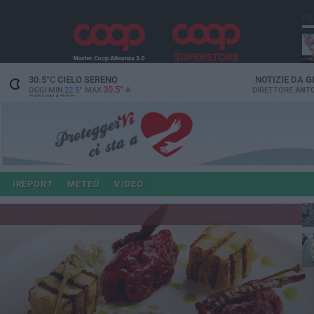
PI
30.5
°C
CIELO SERENO
NOTIZIE DA
G
30.5°
OGGI MIN
22.5°
MAX
A
DIRETTORE
ANTO
GIOVINAZZO
e i
IREPORT
METEO
VIDEO
4 a
po