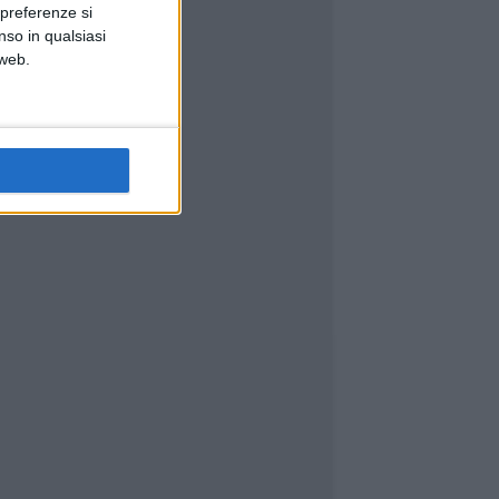
 preferenze si
nso in qualsiasi
 web.