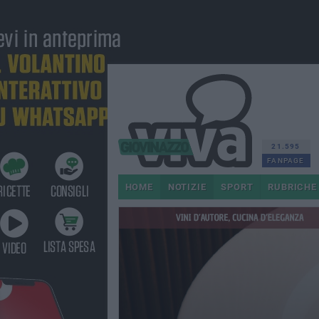
21.595
FANPAGE
HOME
NOTIZIE
SPORT
RUBRICHE