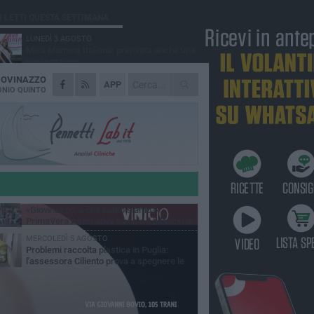
Ù LETTI QUESTA SETTIMANA
LUNEDÌ 3 AGOSTO
Miss Mamma Italiana: premiata anche una
giovinazzese
IOVINAZZO
MARTEDÌ 4 AGOSTO
APP
Liquidi oleosi sul litorale di Giovinazzo,
NIO QUINTO
rimossa macchia di idrocarburi
VENERDÌ 31 LUGLIO
Al via domani "Notti di Stelle 2026": tra il
mito di Mina, la comicità di Uccio De Santis
l ritmo del Salento
VENERDÌ 31 LUGLIO
"Officina Handmade", a Giovinazzo apre la
mostra dedicata all'arte del fatto a mano
LUNEDÌ 3 AGOSTO
«Giovinazzo, a che punto siamo?»:
PrimaVera Alternativa traccia il bilancio di
nni di Sollecito
MERCOLEDÌ 5 AGOSTO
Problemi raccolta plastica in Puglia:
l'assessora Ciliento prova a spegnere le
lemiche