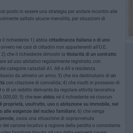
sì posto in essere una strategia per andare incontro alle
olmente saltato alcune mensilità, per situazioni di
 il richiedente 1) abbia
cittadinanza italiana o di uno
, ovvero nei casi di cittadini non appartenenti all'U.E.
2) che il richiedente dimostri la
titolarità di un contratto
iare ad uso abitativo regolarmente registrato, con
lle categorie catastali A1, A8 e A9 e residenza
rilascio da almeno un anno; 3) che sia destinatario di
un
ità
con citazione di convalida; 4) che risulti in possesso di
0
o di un reddito derivante da regolare attività lavorativa
6.000,00; 5) che
non abbia
né il richiedente né ciascun
 di proprietà, usufrutto, uso o abitazione su immobile, nel
to alle esigenze del nucleo familiare
; 6) che venga
pevole,
ossia una situazione di sopravvenuta
 del canone locativo a ragione della perdita o consistente
nucleo familiare dovuta ad una della seguenti cause: