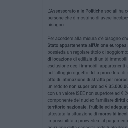
L'
Assessorato alle Politiche sociali
ha co
persone che dimostrino di avere incolpev
bisogno.
Per accedere alla misura c'è bisogno che
Stato appartenente all'Unione europea
possieda un regolare titolo di soggiorno; 
di locazione
di edilizia di unità immobil
esclusione degli immobili appartenenti a
nell'alloggio oggetto della procedura di 
atto di intimazione di sfratto per moros
un reddito
non superiore ad € 35.000,0
con un valore ISEE non superiore ad € 2
componente del nucleo familiare
diritti
territorio nazionale, fruibile ed adegua
attestata la situazione di
morosità incol
impossibilità a provvedere al pagamento
riduzione della capacità reddituale del 