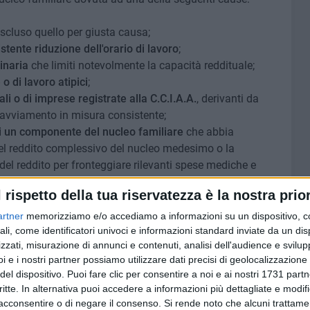
escluso quello per giusta causa;
stente riduzione dell'orario di lavoro
;
dinaria
che limiti notevolmente la capacità reddituale;
o di lavoro atipici
;
ali o di imprese registrate alla C.C.I.A.A.
, derivanti da
 avviamento in misura consistente;
di un componente del nucleo familiare
che abbia
el reddito complessivo del nucleo medesimo o la
del reddito per fronteggiare rilevanti spese mediche e
l rispetto della tua riservatezza è la nostra prior
 via eccezionale,
i coniugi separati o divorziati
che
artner
memorizziamo e/o accediamo a informazioni su un dispositivo, c
ico.
ali, come identificatori univoci e informazioni standard inviate da un di
zzati, misurazione di annunci e contenuti, analisi dell'audience e svilupp
i e i nostri partner possiamo utilizzare dati precisi di geolocalizzazione 
 a)
copia del contratto di locazione regolarmente
del dispositivo. Puoi fare clic per consentire a noi e ai nostri 1731 partn
fratto
per morosità con citazione per la convalida, dalla
critte. In alternativa puoi accedere a informazioni più dettagliate e modif
 della morosità e, se già intervenuta,
copia del verbale
acconsentire o di negare il consenso.
Si rende noto che alcuni trattamen