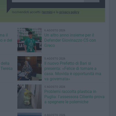
Iscrivendoti accetti i
termini
e la
privacy policy
6 AGOSTO 2026
ma il
Un altro anno insieme per il
o e del
Defender Giovinazzo C5 con
Greco
5 AGOSTO 2026
 della
Il nuovo Prefetto di Bari si
 Teresa
presenta: «Felice di tornare a
casa. Movida è opportunità ma
va governata»
5 AGOSTO 2026
Problemi raccolta plastica in
Puglia: l'assessora Ciliento prova
a spegnere le polemiche
4 AGOSTO 2026