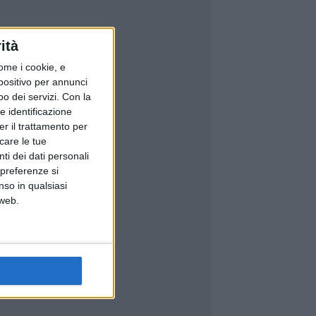
ità
ome i cookie, e
spositivo per annunci
o dei servizi.
Con la
e identificazione
er il trattamento per
icare le tue
ti dei dati personali
 preferenze si
nso in qualsiasi
 web.