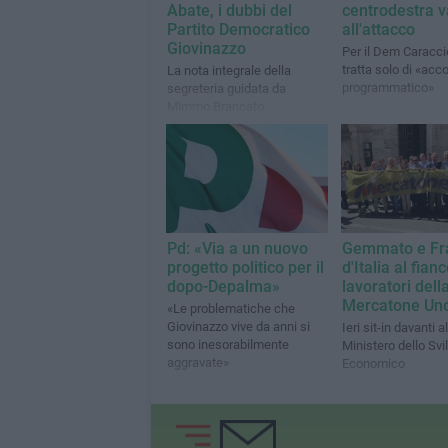
Abate, i dubbi del
centrodestra v
Partito Democratico
all'attacco
Giovinazzo
Per il Dem Caraccio
tratta solo di «acc
La nota integrale della
programmatico»
segreteria guidata da
Mimmo Brancato
Pd: «Via a un nuovo
Gemmato e Fra
progetto politico per il
d'Italia al fian
dopo-Depalma»
lavoratori dell
Mercatone Un
«Le problematiche che
Giovinazzo vive da anni si
Ieri sit-in davanti al
sono inesorabilmente
Ministero dello Svi
aggravate»
Economico