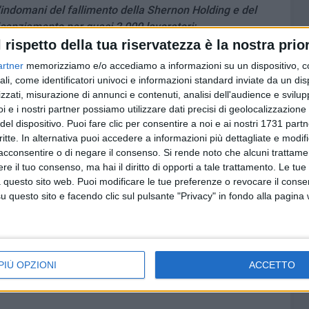
'indomani del fallimento della Shernon Holding e del
icenziamento per quasi 2.000 lavoratori;
tuzionali, economici e sindacali dovrà essere ora indirizzato
l rispetto della tua riservatezza è la nostra prior
zate a garantire la continuità occupazionale e reddituale
artner
memorizziamo e/o accediamo a informazioni su un dispositivo, c
catone Uno -: quali siano stati gli interventi di
ali, come identificatori univoci e informazioni standard inviate da un di
la situazione gestionale e finanziaria della Shernon
zzati, misurazione di annunci e contenuti, analisi dell'audience e svilupp
tanza che l'epilogo sia stato appreso solo a mezzo stampa
i e i nostri partner possiamo utilizzare dati precisi di geolocalizzazione 
del dispositivo. Puoi fare clic per consentire a noi e ai nostri 1731 partn
critte. In alternativa puoi accedere a informazioni più dettagliate e modif
tere normativo, si intendano adottare affinché il sistema
acconsentire o di negare il consenso.
Si rende noto che alcuni trattamen
ioni di crisi aziendale riesca ad essere più efficace e
e il tuo consenso, ma hai il diritto di opporti a tale trattamento. Le tue
amenti elusivi degli obblighi contrattuali e normativi;
 questo sito web. Puoi modificare le tue preferenze o revocare il conse
 il pieno coinvolgimento delle organizzazioni sindacali e
questo sito e facendo clic sul pulsante "Privacy" in fondo alla pagina
interessate, finalizzate a garantire la continuità
ori della rete commerciale Mercatone Uno».
PIÙ OPZIONI
ACCETTO