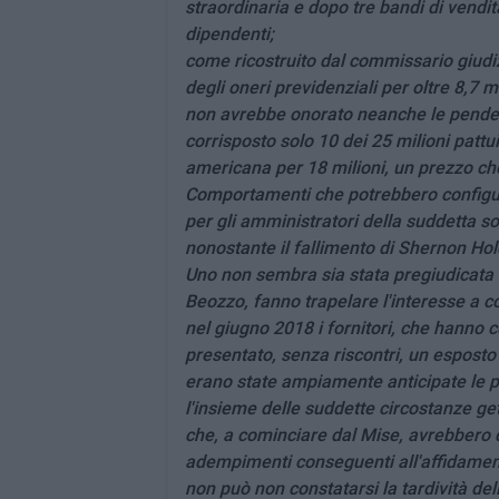
straordinaria e dopo tre bandi di vendit
dipendenti;
come ricostruito dal commissario giud
degli oneri previdenziali per oltre 8,7 m
non avrebbe onorato neanche le penden
corrisposto solo 10 dei 25 milioni pattu
americana per 18 milioni, un prezzo che 
Comportamenti che potrebbero configura
per gli amministratori della suddetta so
nonostante il fallimento di Shernon Ho
Uno non sembra sia stata pregiudicata e 
Beozzo, fanno trapelare l'interesse a co
nel giugno 2018 i fornitori, che hanno 
presentato, senza riscontri, un esposto
erano state ampiamente anticipate le pr
l'insieme delle suddette circostanze gett
che, a cominciare dal Mise, avrebbero dov
adempimenti conseguenti all'affidamen
non può non constatarsi la tardività dell'