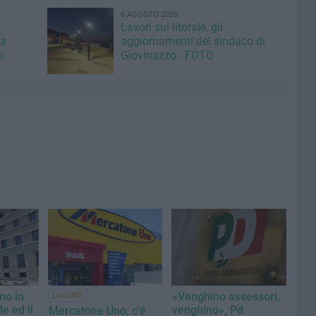
6 AGOSTO 2026
Lavori sul litorale, gli
la
aggiornamenti del sindaco di
o
Giovinazzo - FOTO
ano in
«Venghino assessori,
LAVORO
e ed il
venghino», Pd
Mercatone Uno, c'è