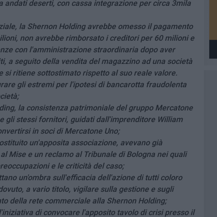
a andati deserti, con cassa integrazione per circa 3mila
iziale, la Shernon Holding avrebbe omesso il pagamento
ilioni, non avrebbe rimborsato i creditori per 60 milioni e
ze con l'amministrazione straordinaria dopo aver
iti, a seguito della vendita del magazzino ad una società
si ritiene sottostimato rispetto al suo reale valore.
re gli estremi per l'ipotesi di bancarotta fraudolenta
cietà;
lding, la consistenza patrimoniale del gruppo Mercatone
gli stessi fornitori, guidati dall'imprenditore William
nvertirsi in soci di Mercatone Uno;
costituito un'apposita associazione, avevano già
 al Mise e un reclamo al Tribunale di Bologna nei quali
eoccupazioni e le criticità del caso;
ano un'ombra sull'efficacia dell'azione di tutti coloro
uto, a vario titolo, vigilare sulla gestione e sugli
to della rete commerciale alla Shernon Holding;
iniziativa di convocare l'apposito tavolo di crisi presso il