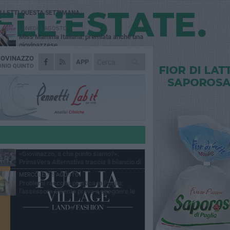
Ù LETTI QUESTA SETTIMANA
LUNEDÌ 3 AGOSTO
Miss Mamma Italiana: premiata anche una
giovinazzese
IOVINAZZO
MARTEDÌ 4 AGOSTO
APP
Liquidi oleosi sul litorale di Giovinazzo,
NIO QUINTO
rimossa macchia di idrocarburi
VENERDÌ 31 LUGLIO
Al via domani "Notti di Stelle 2026": tra il
mito di Mina, la comicità di Uccio De Santis
l ritmo del Salento
VENERDÌ 31 LUGLIO
"Officina Handmade", a Giovinazzo apre la
mostra dedicata all'arte del fatto a mano
LUNEDÌ 3 AGOSTO
«Giovinazzo, a che punto siamo?»:
PrimaVera Alternativa traccia il bilancio di
nni di Sollecito
MERCOLEDÌ 5 AGOSTO
Problemi raccolta plastica in Puglia:
l'assessora Ciliento prova a spegnere le
lemiche