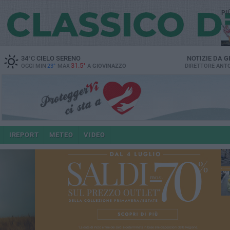
PI
34
°C
CIELO SERENO
NOTIZIE DA
G
31.5°
OGGI MIN
23°
MAX
A
GIOVINAZZO
DIRETTORE
ANTO
e i
IREPORT
METEO
VIDEO
4 a
po