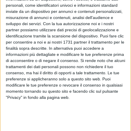
personali, come identificatori univoci e informazioni standard
inviate da un dispositivo per annunci e contenuti personalizzati,
misurazione di annunci e contenuti, analisi dell'audience e
sviluppo dei servizi.
Con la tua autorizzazione noi e i nostri
partner possiamo utilizzare dati precisi di geolocalizzazione e
identificazione tramite la scansione del dispositivo. Puoi fare clic
8 marzo di tanti anni fa: Festa della Donna. Sirene insistenti
per consentire a noi e ai nostri 1731 partner il trattamento per le
rompono la quiete di una cittadina sul lago. Due omicidi, due
finalità sopra descritte. In alternativa puoi accedere a
donne, due ragazze – venti e ventidue anni – uccise quasi
informazioni più dettagliate e modificare le tue preferenze prima
di acconsentire o di negare il consenso.
Si rende noto che alcuni
contemporaneamente, a poca distanza l'una dall'altra, meno
trattamenti dei dati personali possono non richiedere il tuo
di duecento metri.
consenso, ma hai il diritto di opporti a tale trattamento. Le tue
preferenze si applicheranno solo a questo sito web. Puoi
Inizia così
Due sassi nello stagno. Anatomia di un giovane
modificare le tue preferenze o revocare il consenso in qualsiasi
giudice
(Edizioni ERF), romanzo d'esordio di
Giuseppe
momento tornando su questo sito e facendo clic sul pulsante
Volpe
, magistrato, già a capo della Procura della Repubblica
"Privacy" in fondo alla pagina web.
di Bari. Il libro sarà presentato venerdì 15 maggio, alle ore
19.00, alla Sala San Felice di Giovinazzo. L'incontro, che
vede il patrocinio del Comune di Giovinazzo, sarà moderato
da Isidoro Mortellaro, già docente dell'Università degli Studi