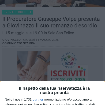
EVENTI E CULTURA
Il Procuratore Giuseppe Volpe presenta
a Giovinazzo il suo romanzo d'esordio
Il 15 maggio alle 19.00 in Sala San Felice
GIOVINAZZO -
GIOVEDÌ 14 MAGGIO 2026
COMUNICATO STAMPA
Il rispetto della tua riservatezza è la
nostra priorità
Noi e i nostri 1731
partner
memorizziamo e/o accediamo a
informazioni su un dispositivo, come i cookie, e trattiamo dati