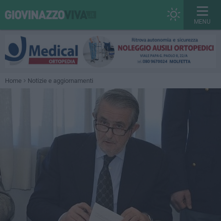
MENU
Home
Notizie e aggiornamenti