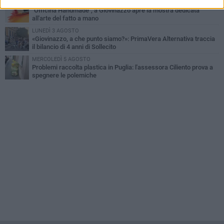
VENERDÌ 31 LUGLIO
"Officina Handmade", a Giovinazzo apre la mostra dedicata
all'arte del fatto a mano
LUNEDÌ 3 AGOSTO
«Giovinazzo, a che punto siamo?»: PrimaVera Alternativa traccia
il bilancio di 4 anni di Sollecito
MERCOLEDÌ 5 AGOSTO
Problemi raccolta plastica in Puglia: l'assessora Ciliento prova a
spegnere le polemiche