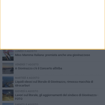
PIÙ LETTI QUESTA SETTIMANA
LUNEDÌ 3 AGOSTO
Miss Mamma Italiana: premiata anche una giovinazzese
VENERDÌ 7 AGOSTO
A Giovinazzo c'è il Concerto all'Alba
MARTEDÌ 4 AGOSTO
Liquidi oleosi sul litorale di Giovinazzo, rimossa macchia di
idrocarburi
GIOVEDÌ 6 AGOSTO
Lavori sul litorale, gli aggiornamenti del sindaco di Giovinazzo -
FOTO
SABATO 8 AGOSTO