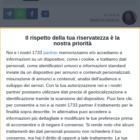
18
A cura di
MARZIA MORVA
Il rispetto della tua riservatezza è la
nostra priorità
Il programma della
Santa Allegrezza
Itinerante che sta
Noi e i nostri 1733
partner
memorizziamo e/o accediamo a
portando per le vie e per le piazze della città l'antico canto
informazioni su un dispositivo, come i cookie, e trattiamo dati
devozionale natalizio prosegue il suo corso. La serata di
personali, come identificatori univoci e informazioni standard
giovedì 18 dicembre è stata messa in difficoltà dalla fitta
inviate da un dispositivo per annunci e contenuti personalizzati,
nebbia che ha ricoperto il territorio cittadino e non solo e,
misurazione di annunci e contenuti, analisi dell'audience e
comunque si è svolta nel quartiere adiacente la
parrocchia
sviluppo dei servizi.
Con la tua autorizzazione noi e i nostri
San Giusep
pe. Al termine dell'itinerario tutti i partecipanti
partner possiamo utilizzare dati precisi di geolocalizzazione e
sono stati ospitati nel salone parrocchiale da
don Vincenzo
identificazione tramite la scansione del dispositivo. Puoi fare clic
per consentire a noi e ai nostri 1733 partner il trattamento per le
Sparapano
che ha gentilmente offerto pandoro e panettone
finalità sopra descritte. In alternativa puoi accedere a
in segno di fraternità e accoglienza.
informazioni più dettagliate e modificare le tue preferenze prima
di acconsentire o di negare il consenso.
Si rende noto che alcuni
L'iniziativa ben riuscita, messa in campo per il terzo anno
trattamenti dei dati personali possono non richiedere il tuo
consecutivo dai due organisti parrocchiali,
Alberto
consenso, ma hai il diritto di opporti a tale trattamento. Le tue