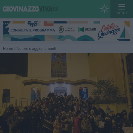
MENU
Home
Notizie e aggiornamenti