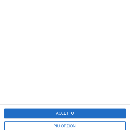
Altri contenuti a tema
ACCETTO
RELIGIONI
RELIGIONI
PIÙ OPZIONI
Alla parrocchia San
Madonna del Carmelo: il