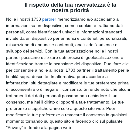
Il rispetto della tua riservatezza è la
nostra priorità
23
A cura di
Noi e i nostri 1733
partner
memorizziamo e/o accediamo a
GIANLUCA BATTISTA
informazioni su un dispositivo, come i cookie, e trattiamo dati
personali, come identificatori univoci e informazioni standard
inviate da un dispositivo per annunci e contenuti personalizzati,
Funziona la raccolta differenziata porta a porta, ma va meno
misurazione di annunci e contenuti, analisi dell'audience e
sviluppo dei servizi.
Con la tua autorizzazione noi e i nostri
bene rispetto ai mesi passati. I dati di giugno e luglio, infatti,
partner possiamo utilizzare dati precisi di geolocalizzazione e
segnano una flessione di
quasi 7 punti percentuali in
identificazione tramite la scansione del dispositivo. Puoi fare clic
quattro mesi.
per consentire a noi e ai nostri 1733 partner il trattamento per le
finalità sopra descritte. In alternativa puoi accedere a
I dati di marzo ed aprile avevano portato Giovinazzo a circa
informazioni più dettagliate e modificare le tue preferenze prima
il
77%.
Poi il calo, quando la nostra cittadina si è attestata
di acconsentire o di negare il consenso.
Si rende noto che alcuni
prima sul
72,15%
a giugno e poi al
70,66%
a luglio.
trattamenti dei dati personali possono non richiedere il tuo
consenso, ma hai il diritto di opporti a tale trattamento. Le tue
preferenze si applicheranno solo a questo sito web. Puoi
Un dato che non piace, ma non sembra scalfire l'ottimismo
modificare le tue preferenze o revocare il consenso in qualsiasi
del primo cittadino,
Tommaso Depalma,
che ha parlato di un
momento tornando su questo sito e facendo clic sul pulsante
«calo che ci aspettavamo nei mesi estivi vista la presenza di
"Privacy" in fondo alla pagina web.
tanti turisti o visitatori
che smaltiscono nell'indifferenziato