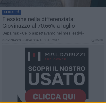
ATTUALITÀ
Flessione nella differenziata:
Giovinazzo al 70,66% a luglio
Depalma: «Ce lo aspettavamo nei mesi estivi»
GIOVINAZZO -
SABATO 26 AGOSTO 2017
05.00