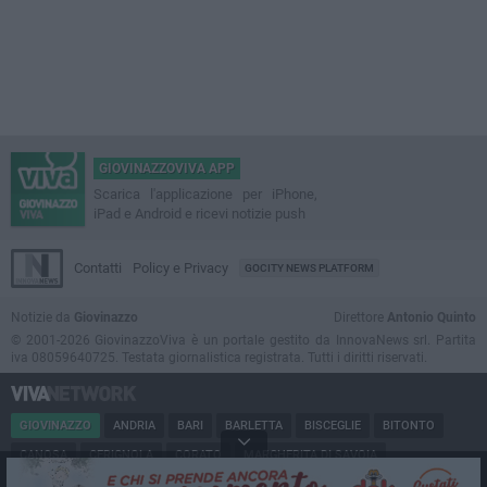
GIOVINAZZOVIVA APP
Scarica l'applicazione per iPhone,
iPad e Android e ricevi notizie push
Contatti
Policy e Privacy
GOCITY NEWS PLATFORM
Notizie da
Giovinazzo
Direttore
Antonio Quinto
© 2001-2026 GiovinazzoViva è un portale gestito da InnovaNews srl. Partita
iva 08059640725. Testata giornalistica registrata. Tutti i diritti riservati.
GIOVINAZZO
ANDRIA
BARI
BARLETTA
BISCEGLIE
BITONTO
CANOSA
CERIGNOLA
CORATO
MARGHERITA DI SAVOIA
MINERVINO
MODUGNO
MOLFETTA
PUGLIA
RUVO