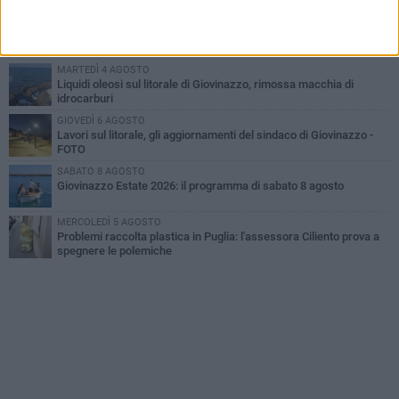
VENERDÌ 7 AGOSTO
A Giovinazzo c'è il Concerto all'Alba
MARTEDÌ 4 AGOSTO
Liquidi oleosi sul litorale di Giovinazzo, rimossa macchia di
idrocarburi
GIOVEDÌ 6 AGOSTO
Lavori sul litorale, gli aggiornamenti del sindaco di Giovinazzo -
FOTO
SABATO 8 AGOSTO
Giovinazzo Estate 2026: il programma di sabato 8 agosto
MERCOLEDÌ 5 AGOSTO
Problemi raccolta plastica in Puglia: l'assessora Ciliento prova a
spegnere le polemiche