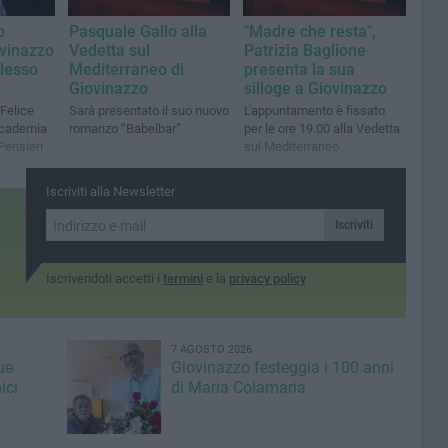
o
Pasquale Gallo alla
"Madre che resta",
ovinazzo
Vedetta sul
Patrizia Baglione
plesso
Mediterraneo di
presenta la sua
Giovinazzo
silloge a Giovinazzo
 Felice
Sarà presentato il suo nuovo
L'appuntamento è fissato
ccademia
romanzo “Babelbar”
per le ore 19.00 alla Vedetta
 Pensieri
sul Mediterraneo
Iscriviti alla Newsletter
Iscriviti
Iscrivendoti accetti i
termini
e la
privacy policy
7 AGOSTO 2026
ue
Giovinazzo festeggia i 100 anni
ici
di Maria Colamaria