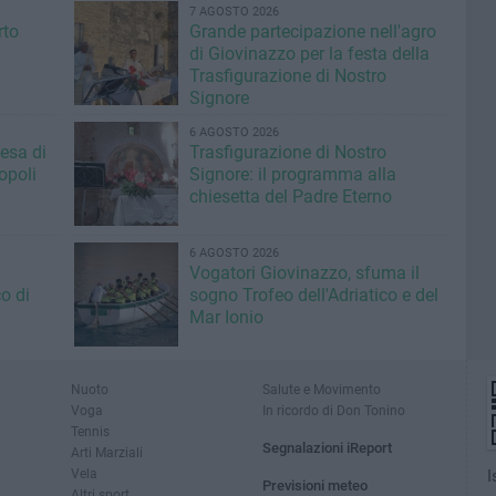
7 AGOSTO 2026
rto
Grande partecipazione nell'agro
di Giovinazzo per la festa della
Trasfigurazione di Nostro
Signore
6 AGOSTO 2026
iesa di
Trasfigurazione di Nostro
opoli
Signore: il programma alla
chiesetta del Padre Eterno
6 AGOSTO 2026
Vogatori Giovinazzo, sfuma il
o di
sogno Trofeo dell'Adriatico e del
Mar Ionio
Nuoto
Salute e Movimento
Voga
In ricordo di Don Tonino
Tennis
Segnalazioni iReport
Arti Marziali
Vela
I
Previsioni meteo
Altri sport