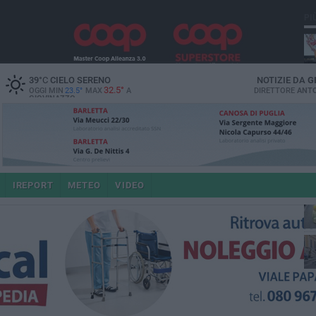
PI
39
°C
CIELO SERENO
NOTIZIE DA
G
32.5°
OGGI MIN
23.5°
MAX
A
DIRETTORE
ANTO
GIOVINAZZO
IREPORT
METEO
VIDEO
po
4 a