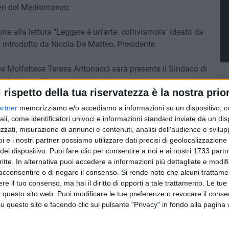
ri del Mediterraneo.
one alla lettura "Leggere è un'arte: coltiviamola" ideato da
introdotto da Nicola De Matteo, Presidente
rice Molfettese Teresa Antonacci sarà presente il Sindaco di
. Ingresso libero.
l rispetto della tua riservatezza è la nostra prior
ITERRANEO
TERESA ANTONACCI
artner
memorizziamo e/o accediamo a informazioni su un dispositivo, c
ali, come identificatori univoci e informazioni standard inviate da un di
zzati, misurazione di annunci e contenuti, analisi dell'audience e svilupp
8 AGOSTO 2026
l
Il 10 ed l'11 agosto a Giovinazzo
i e i nostri partner possiamo utilizzare dati precisi di geolocalizzazione 
agosto
c'è la Sagra del Panino della
del dispositivo. Puoi fare clic per consentire a noi e ai nostri 1733 partn
Nonna
critte. In alternativa puoi accedere a informazioni più dettagliate e modif
acconsentire o di negare il consenso.
Si rende noto che alcuni trattamen
e il tuo consenso, ma hai il diritto di opporti a tale trattamento. Le tue
 questo sito web. Puoi modificare le tue preferenze o revocare il conse
questo sito e facendo clic sul pulsante "Privacy" in fondo alla pagina