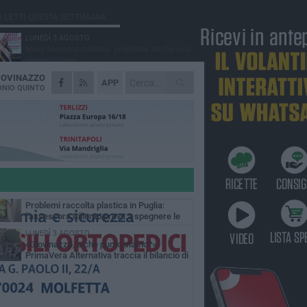
Ù LETTI QUESTA SETTIMANA
LUNEDÌ 3 AGOSTO
Miss Mamma Italiana: premiata anche una
giovinazzese
IOVINAZZO
MARTEDÌ 4 AGOSTO
APP
Liquidi oleosi sul litorale di Giovinazzo,
NIO QUINTO
rimossa macchia di idrocarburi
VENERDÌ 7 AGOSTO
A Giovinazzo c'è il Concerto all'Alba
GIOVEDÌ 6 AGOSTO
Lavori sul litorale, gli aggiornamenti del
sindaco di Giovinazzo - FOTO
MERCOLEDÌ 5 AGOSTO
Problemi raccolta plastica in Puglia:
l'assessora Ciliento prova a spegnere le
lemiche
LUNEDÌ 3 AGOSTO
«Giovinazzo, a che punto siamo?»:
PrimaVera Alternativa traccia il bilancio di
nni di Sollecito