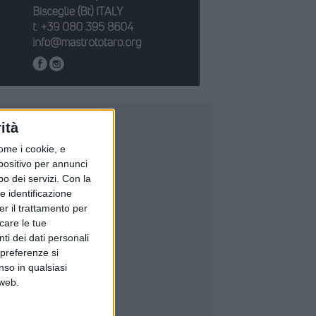
ità
ome i cookie, e
spositivo per annunci
o dei servizi.
Con la
e identificazione
er il trattamento per
icare le tue
ti dei dati personali
 preferenze si
nso in qualsiasi
 web.