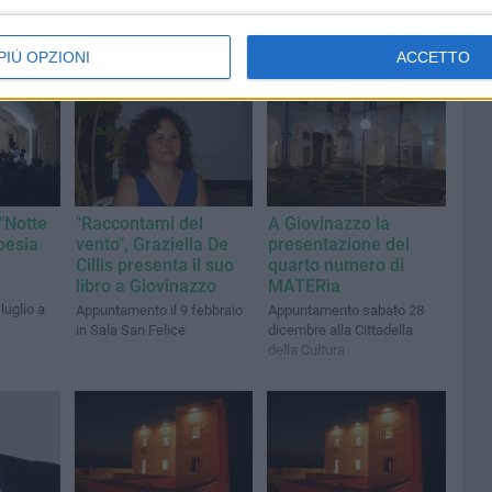
PIÙ OPZIONI
ACCETTO
 "Notte
"Raccontami del
A Giovinazzo la
oesia
vento", Graziella De
presentazione del
Cillis presenta il suo
quarto numero di
libro a Giovinazzo
MATERìa
luglio a
Appuntamento il 9 febbraio
Appuntamento sabato 28
in Sala San Felice
dicembre alla Cittadella
della Cultura