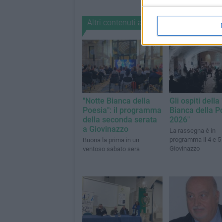
Altri contenuti a tema
"Notte Bianca della
Gli ospiti della
Poesia": il programma
Bianca della P
della seconda serata
2026"
a Giovinazzo
La rassegna è in
programma il 4 e 5 
Buona la prima in un
Giovinazzo
ventoso sabato sera