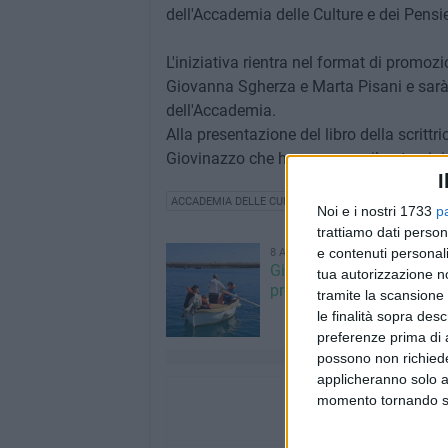
dell'Accademia delle Culture e dei Pensie
L'iniziativa rientra nel format di promozi
Giovanna Sgherza e Marta Pisani e sarà 
dell'Accademia.
Alla presentazione del libro della scritt
Giovinazzo che ha concesso il patrocinio
I
ACCADEMIA DELLE CULTURE E DEI PENSIERI DEL MED
Noi e i nostri 1733
p
trattiamo dati person
e contenuti personali
8 AGOSTO 2026
Giovinazzo Estate 2026: i
tua autorizzazione no
programma di sabato 8 
tramite la scansione 
le finalità sopra des
preferenze prima di 
possono non richieder
applicheranno solo a
momento tornando su 