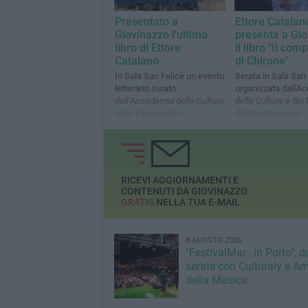
Presentato a
Ettore Catalan
Giovinazzo l'ultimo
presenta a Gi
libro di Ettore
il libro "Il com
Catalano
di Chirone"
In Sala San Felice un evento
Serata in Sala San
letterario curato
organizzata dall'A
dall’Accademia delle Culture
delle Culture e dei
e dei Pensieri del
del Mediterraneo
Mediterraneo
RICEVI AGGIORNAMENTI E
CONTENUTI DA GIOVINAZZO
GRATIS
NELLA TUA E-MAIL
8 AGOSTO 2026
"FestivalMar...in Porto", d
serate con Culturaly e Am
della Musica