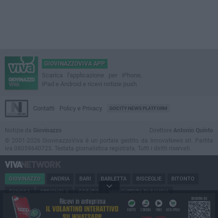
GIOVINAZZOVIVA APP
Scarica l'applicazione per iPhone,
iPad e Android e ricevi notizie push
Contatti
Policy e Privacy
GOCITY NEWS PLATFORM
Notizie da
Giovinazzo
Direttore
Antonio Quinto
© 2001-2026 GiovinazzoViva è un portale gestito da InnovaNews srl. Partita
iva 08059640725. Testata giornalistica registrata. Tutti i diritti riservati.
GIOVINAZZO
ANDRIA
BARI
BARLETTA
BISCEGLIE
BITONTO
CANOSA
CERIGNOLA
CORATO
MARGHERITA DI SAVOIA
MINERVINO
MODUGNO
MOLFETTA
PUGLIA
RUVO