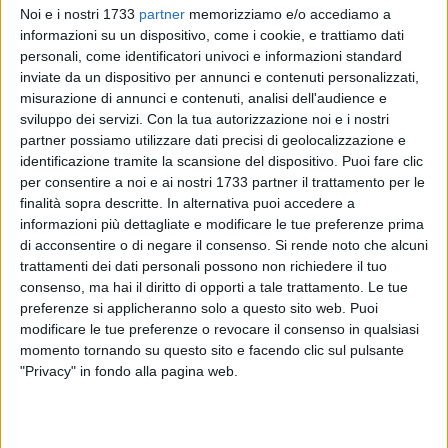
costo pari a 435.577 euro. Il Sindaco ha ricordato anche che
Noi e i nostri 1733
partner
memorizziamo e/o accediamo a
il Comune di Giovinazzo è risultato primo in graduatoria in
informazioni su un dispositivo, come i cookie, e trattiamo dati
un bando regionale e grazie a questo è stato beneficiario di 4
personali, come identificatori univoci e informazioni standard
milioni e mezzo per la vera e propria messa in sicurezza di
inviate da un dispositivo per annunci e contenuti personalizzati,
misurazione di annunci e contenuti, analisi dell'audience e
emergenza della discarica. L'Agenzia Regionale per il
sviluppo dei servizi.
Con la tua autorizzazione noi e i nostri
Servizio di gestione dei rifiuti (AGER) sta definendo il
partner possiamo utilizzare dati precisi di geolocalizzazione e
progetto e procederà ad appaltare il tutto, evitando che il sito
identificazione tramite la scansione del dispositivo. Puoi fare clic
continui a produrre percolato, pericolosissimo per le colture
per consentire a noi e ai nostri 1733 partner il trattamento per le
circostanti.
finalità sopra descritte. In alternativa puoi accedere a
Depalma ha anche lanciato una riflessione sul sesto lotto:
informazioni più dettagliate e modificare le tue preferenze prima
pur misurando da solo una volumetria maggiore dei primi
di acconsentire o di negare il consenso.
Si rende noto che alcuni
trattamenti dei dati personali possono non richiedere il tuo
tre, dal
«2006 è stato riempito tutto e questo stimola
consenso, ma hai il diritto di opporti a tale trattamento. Le tue
considerazioni. Sfido chiunque
- ha poi detto il sindaco -
a
preferenze si applicheranno solo a questo sito web. Puoi
dire che stasera stiamo dicendo fesserie, ma il dato di fatto è
modificare le tue preferenze o revocare il consenso in qualsiasi
che in pochi anni hanno abbancato tanti rifiuti per una scelta
momento tornando su questo sito e facendo clic sul pulsante
scellerata. E tutta quella roba che si genera
- ha rimarcato -
è
"Privacy" in fondo alla pagina web.
solo ed esclusivamente frutto del sesto lotto».
Depalma ha
anche aggiunto che Daneco ha gestito
«senza un appalto»
quell'area ampissima per volere delle Amministrazioni