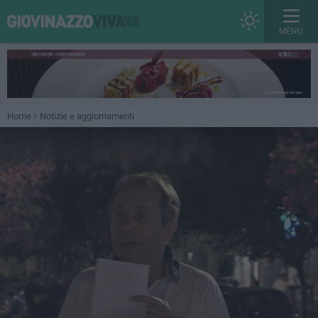
MENU
Home
Notizie e aggiornamenti