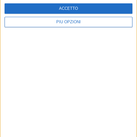
ACCETTO
PIÙ OPZIONI
10 AGOSTO 2026
Parte questa sera la due giorni della Sagra del
Panino della Nonna
10 AGOSTO 2026
Concerto all'Alba a Giovinazzo, una scelta
azzeccata