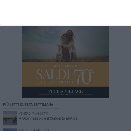
Il 10 ed l'11 agosto a Giovinazzo c'è la Sagra
del Panino della Nonna
PIÙ LETTI QUESTA SETTIMANA
VENERDÌ 7 AGOSTO
A Giovinazzo c'è il Concerto all'Alba
MARTEDÌ 4 AGOSTO