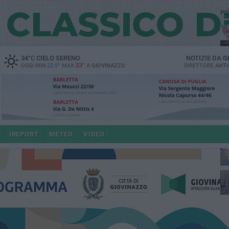
PI
34
°C
CIELO SERENO
NOTIZIE DA
G
33°
OGGI MIN
23.5°
MAX
A
GIOVINAZZO
DIRETTORE
ANTO
IREPORT
METEO
VIDEO
po
4 a