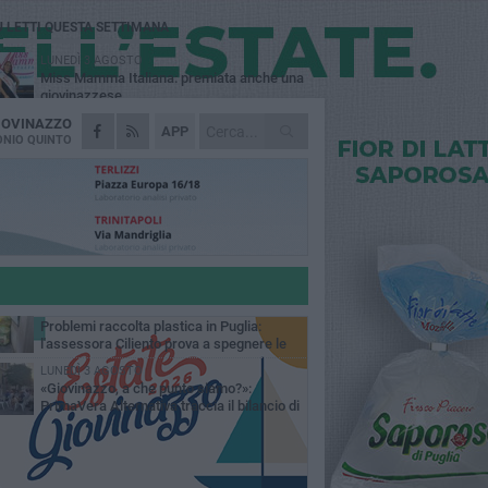
Ù LETTI QUESTA SETTIMANA
LUNEDÌ 3 AGOSTO
Miss Mamma Italiana: premiata anche una
giovinazzese
IOVINAZZO
MARTEDÌ 4 AGOSTO
APP
Liquidi oleosi sul litorale di Giovinazzo,
NIO QUINTO
rimossa macchia di idrocarburi
VENERDÌ 7 AGOSTO
A Giovinazzo c'è il Concerto all'Alba
GIOVEDÌ 6 AGOSTO
Lavori sul litorale, gli aggiornamenti del
sindaco di Giovinazzo - FOTO
MERCOLEDÌ 5 AGOSTO
Problemi raccolta plastica in Puglia:
l'assessora Ciliento prova a spegnere le
lemiche
LUNEDÌ 3 AGOSTO
«Giovinazzo, a che punto siamo?»:
PrimaVera Alternativa traccia il bilancio di
nni di Sollecito