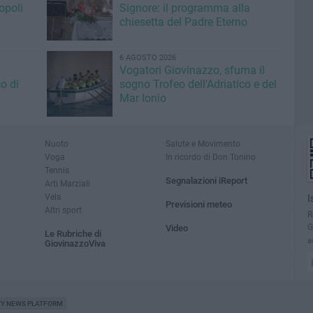
opoli
Signore: il programma alla
chiesetta del Padre Eterno
6 AGOSTO 2026
Vogatori Giovinazzo, sfuma il
o di
sogno Trofeo dell'Adriatico e del
Mar Ionio
Nuoto
Salute e Movimento
Voga
In ricordo di Don Tonino
Tennis
Segnalazioni iReport
Arti Marziali
Vela
I
Previsioni meteo
Altri sport
R
G
Video
Le Rubriche di
a
GiovinazzoViva
TY NEWS PLATFORM