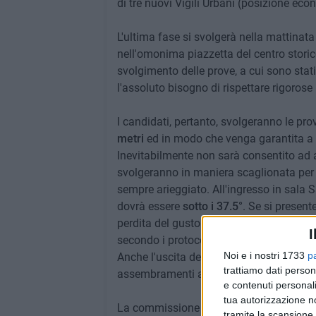
di tre nuovi Vigili Urbani (posizione ec
L'ultima fase si svolgerà nella mattinata 
nell'omonima piazzetta del centro storico
svolgimento delle prove, a cui sono st
l'assoluto bisogno di rispettare rigorose
I candidati, pertanto, svolgeranno le pr
metri
ed in modo che venga garantita a 
Inevitabilmente non sarà consentito ad 
svolgeranno in maniera scaglionata per 
sempre arieggiato. All'ingresso in sala 
dovrà essere
sotto i 37.5°
. Se si present
perdita del gusto o dell'olfatto, non sar
I
secondo i protocolli sanitari, i dispenser
Noi e i nostri 1733
p
Anche l'uscita dei candidati dalla Sala a
trattiamo dati person
assembramenti all'esterno in piazza San
e contenuti personali
tua autorizzazione no
La commissione esaminatrice, presiedu
tramite la scansione 