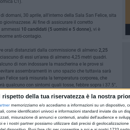
onomica C1).
di domani, 30 aprile, all'interno della Sala San Felice, sita
 giovinazzese. Al fine di assicurare il corretto
ati ammessi
10 candidati (5 uomini e 5 donne)
, vi è
 norme anti-contagio.
ove orali distanziati dalla commissione di almeno
2,25
ciascuno di essi un'area di almeno 4,25 metri quadri.
alcuno di non indossare la mascherina e le prove si
evitare assembramenti in uno spazio che tuttavia sarà
San Felice sarà misurata la temperatura corporea, che
erà qualcuno con sintomi quali tosse, febbre sopra i 37.5°,
à ammesso alla prova. All'ingresso bisognerà utilizzare,
l rispetto della tua riservatezza è la nostra prior
 per l'igienizzazione delle mani.
artner
memorizziamo e/o accediamo a informazioni su un dispositivo, c
vverrà in maniera scaglionata, col divieto di
ali, come identificatori univoci e informazioni standard inviate da un di
 Felice.
zzati, misurazione di annunci e contenuti, analisi dell'audience e svilupp
i e i nostri partner possiamo utilizzare dati precisi di geolocalizzazione 
ta dal dirigente comunale
Angelo Domenico Decandia,
del dispositivo. Puoi fare clic per consentire a noi e ai nostri 1733 partn