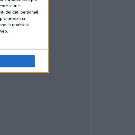
icare le tue
ti dei dati personali
 preferenze si
nso in qualsiasi
 web.