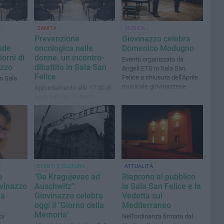
SANITÀ
MUSICA
Prevenzione
Giovinazzo celebra
iude
oncologica nelle
Domenico Modugno
orni di
donne, un incontro-
Evento organizzato da
azzo
dibattito in Sala San
Angeli ETS in Sala San
Felice
Felice a chiusura dell'Aprile
n Sala
musicale giovinazzese
Appuntamento alle 17.00 di
oggi, sabato 29 marzo
EVENTI E CULTURA
ATTUALITÀ
o
"Da Kragujevac ad
Riaprono al pubblico
ovinazzo
Auschwitz":
la Sala San Felice e la
da
Giovinazzo celebra
Vedetta sul
oggi il "Giorno della
Mediterraneo
Memoria"
ta
Nell'ordinanza firmata dal