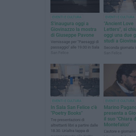
EVENTI E CULTURA
EVENTI E CULTURA
S'inaugura oggi a
"Ancient Love
Giovinazzo la mostra
Letters", si ch
di Giuseppe Pavone
oggi una due gi
studi a Giovin
Vernissage per "Paesaggi di
passaggio" alle 19.00 in Sala
Seconda giornata i
San Felice
San Felice
EVENTI E CULTURA
EVENTI E CULTURA
In Sala San Felice c'è
Marino Pagan
"Poetry Books"
presenta a Gi
il suo "Chiara 
Tre presentazioni di
Montefalco"
altrettanti libri a partire dalle
18.30. Un'altra tappa di
L'autore e giornalis