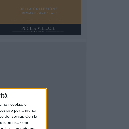
ità
ome i cookie, e
spositivo per annunci
o dei servizi.
Con la
e identificazione
er il trattamento per