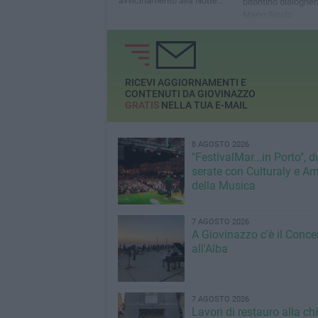
avvicinamento alla Notte
bitontino dialoghe
Bianca della Poesia
Mario Sicolo
RICEVI AGGIORNAMENTI E
CONTENUTI DA GIOVINAZZO
GRATIS
NELLA TUA E-MAIL
8 AGOSTO 2026
"FestivalMar...in Porto", d
serate con Culturaly e Am
della Musica
7 AGOSTO 2026
A Giovinazzo c'è il Conce
all'Alba
7 AGOSTO 2026
Lavori di restauro alla ch