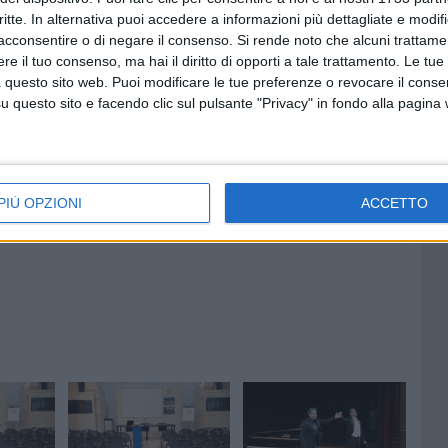
 ed un segretario verbalizzante.
critte. In alternativa puoi accedere a informazioni più dettagliate e modif
acconsentire o di negare il consenso.
Si rende noto che alcuni trattamen
e il tuo consenso, ma hai il diritto di opporti a tale trattamento. Le tue
 questo sito web. Puoi modificare le tue preferenze o revocare il conse
questo sito e facendo clic sul pulsante "Privacy" in fondo alla pagina
8 AGOSTO 2026
l
Il 10 ed l'11 agosto a Giovinazzo
agosto
c'è la Sagra del Panino della
Nonna
PIÙ OPZIONI
ACCETTO