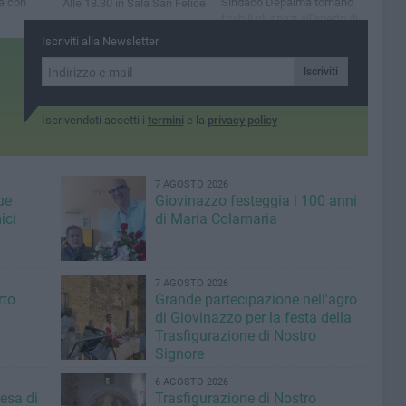
rà con
Sindaco Depalma tornano
Alle 18.30 in Sala San Felice
fruibili gli spazi all'aperto di
proprietà comunale e i bagni
Iscriviti alla Newsletter
pubblici di piazza Porto
Iscriviti
Iscrivendoti accetti i
termini
e la
privacy policy
7 AGOSTO 2026
ue
Giovinazzo festeggia i 100 anni
ici
di Maria Colamaria
7 AGOSTO 2026
rto
Grande partecipazione nell'agro
di Giovinazzo per la festa della
Trasfigurazione di Nostro
Signore
6 AGOSTO 2026
iesa di
Trasfigurazione di Nostro