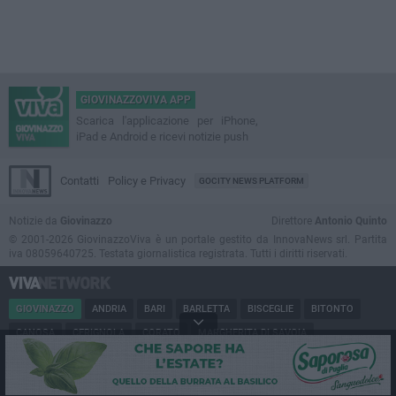
GIOVINAZZOVIVA APP
Scarica l'applicazione per iPhone,
iPad e Android e ricevi notizie push
Contatti
Policy e Privacy
GOCITY NEWS PLATFORM
Notizie da
Giovinazzo
Direttore
Antonio Quinto
© 2001-2026 GiovinazzoViva è un portale gestito da InnovaNews srl. Partita
iva 08059640725. Testata giornalistica registrata. Tutti i diritti riservati.
GIOVINAZZO
ANDRIA
BARI
BARLETTA
BISCEGLIE
BITONTO
CANOSA
CERIGNOLA
CORATO
MARGHERITA DI SAVOIA
MINERVINO
MODUGNO
MOLFETTA
PUGLIA
RUVO
SAN FERDINANDO
SPINAZZOLA
TERLIZZI
TRANI
TRINITAPOLI