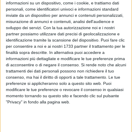
informazioni su un dispositivo, come i cookie, e trattiamo dati
personali, come identificatori univoci e informazioni standard
A cura di
inviate da un dispositivo per annunci e contenuti personalizzati,
GIANLUCA BATTISTA
misurazione di annunci e contenuti, analisi dell'audience e
sviluppo dei servizi.
Con la tua autorizzazione noi e i nostri
partner possiamo utilizzare dati precisi di geolocalizzazione e
identificazione tramite la scansione del dispositivo. Puoi fare clic
per consentire a noi e ai nostri 1733 partner il trattamento per le
finalità sopra descritte. In alternativa puoi accedere a
informazioni più dettagliate e modificare le tue preferenze prima
È lì ormai da alcuni mesi e si va allargando sempre più. C'è
di acconsentire o di negare il consenso.
Si rende noto che alcuni
un'altra buca stradale da monitorare a Giovinazzo ed è
trattamenti dei dati personali possono non richiedere il tuo
quella
nei pressi dell'uscita dal parcheggio di via Fossato
, la
consenso, ma hai il diritto di opporti a tale trattamento. Le tue
nuova area destinata ai residenti del centro storico. Una
preferenze si applicheranno solo a questo sito web. Puoi
buca profonda, segnalataci da un lettore e che siamo andati
modificare le tue preferenze o revocare il consenso in qualsiasi
a fotografare domenica scorsa, 22 febbraio.
momento tornando su questo sito e facendo clic sul pulsante
"Privacy" in fondo alla pagina web.
Da Palazzo di Città ci informano intanto che il monitoraggio
e la mappatura delle buche nell'asfalto in ogni angolo della
città è pressoché continua. Mancano i fondi, questo ormai è
risaputo, poiché per interventi manutentivi bisognerebbe