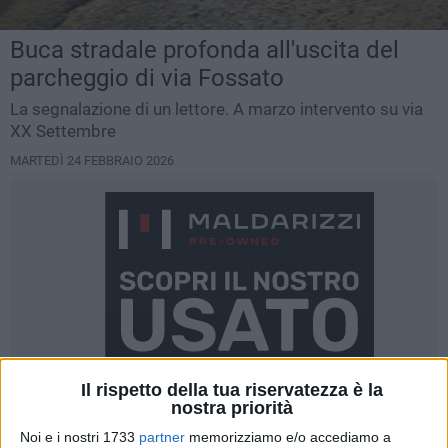
Buca stradale profonda all'uscita del
parcheggio di via Fossato
La segnalazione di un lettore. A marzo intervento su via
XX Settembre
MARTEDÌ 24 FEBBRAIO 2026
Il rispetto della tua riservatezza è la
nostra priorità
Noi e i nostri 1733
partner
memorizziamo e/o accediamo a