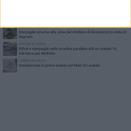
PIÙ LETTI QUESTA SETTIMANA
MARTEDÌ 30 GIUGNO
Cala Porto terra di nessuno
VENERDÌ 10 LUGLIO
Sterpaglie ed erba alta: aree del cimitero di Giovinazzo in stato di
degrado
GIOVEDÌ 9 LUGLIO
Rifiuti e sterpaglie nella stradina parallela alla ex statale 16
Adriatica per Molfetta
LUNEDÌ 20 LUGLIO
Vandalizzata la prima seduta sul Molo di Levante