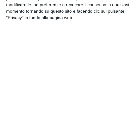
modificare le tue preferenze o revocare il consenso in qualsiasi
Menini si presenta con La Notte, Divanei, Palumbo, Nunes
momento tornando su questo sito e facendo clic sul pulsante
Tanke e Difonzo, mentre Incatasciato risponde con
"Privacy" in fondo alla pagina web.
Licciardello, Radaelli, Cosano, Longo (Alfio) e D'Arrigo. Il
festival del goal, al 2', lo inaugura
Palumbo
che finalizza un
bel lavoro di Tanke per l'1-0. Una bordata di
Fanfulla
che
sorprende Licciardello al 5' porta il Giovinazzo sul 2-0, ma le
distanze vengono ristabilite da
Longo (Alfio)
che dimezza lo
score: 2-1 al 7'.
Da un angolo battuto da Difonzo con testa di
Palumbo
scaturisce il 3-1 all'8, mentre dall'11', con il power play
Radaelli
, il Mascalucia è lesto a riprendere le sorti del match
perché il brasiliano, al 12', segna il 3-2. Passano due minuti e
il poker dei padroni di casa arriva dopo una triangolazione
Tanke-Difonzo-
Palumbo
con tripletta di quest'ultimo. 4-2.
Ancora
Radaelli
, al quarto d'ora, con la maglia del power
play si rende protagonista del 4-3, ma
Tanke
non ci sta, salta
il portiere in uscita e deposita il 5-3 al 16'.