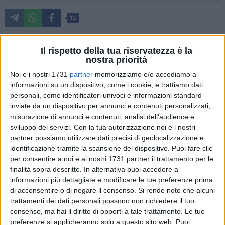
12
Il rispetto della tua riservatezza è la
Il
Defender Giovinazzo C5
è in gran forma. Fisica e
nostra priorità
psicologica. Lo testimoniano le due vittorie di fila in
Noi e i nostri 1731
partner
memorizziamo e/o accediamo a
campionato e i 14 gol segnati in 80' (miglior attacco del
informazioni su un dispositivo, come i cookie, e trattiamo dati
girone B di serie A2 Elite). Lo ribadisce il successo di sabato
personali, come identificatori univoci e informazioni standard
contro il
Mascalucia
, per la verità giunto in Puglia privo dei
inviate da un dispositivo per annunci e contenuti personalizzati,
misurazione di annunci e contenuti, analisi dell'audience e
suoi due portieri e superato
10-3
, confermando la buona
sviluppo dei servizi.
Con la tua autorizzazione noi e i nostri
impressione fornita già a Fasano contro l'Itria.
partner possiamo utilizzare dati precisi di geolocalizzazione e
identificazione tramite la scansione del dispositivo. Puoi fare clic
Non tanto per il finale (i biancoverdi di Carlucci non
per consentire a noi e ai nostri 1731 partner il trattamento per le
raggiungevano la doppia cifra dal 9 ottobre 2021, quando
finalità sopra descritte. In alternativa puoi accedere a
superarono in casa l'Arcobaleno Ispica 10-1), quanto per il
informazioni più dettagliate e modificare le tue preferenze prima
modo in cui è arrivato il risultato. In scioltezza, senza forzare
di acconsentire o di negare il consenso.
Si rende noto che alcuni
trattamenti dei dati personali possono non richiedere il tuo
più di tanto, con la tripletta di Palumbo e le doppiette di
consenso, ma hai il diritto di opporti a tale trattamento. Le tue
Nunes Tanke e Dibenedetto.
preferenze si applicheranno solo a questo sito web. Puoi