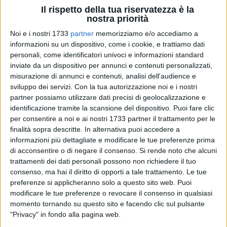
Il rispetto della tua riservatezza è la
nostra priorità
Noi e i nostri 1733
partner
memorizziamo e/o accediamo a
33
A cura di
GIUSEPPE DALBIS
informazioni su un dispositivo, come i cookie, e trattiamo dati
personali, come identificatori univoci e informazioni standard
inviate da un dispositivo per annunci e contenuti personalizzati,
misurazione di annunci e contenuti, analisi dell'audience e
Un'altra occasione mancata per l'
AFP Giovinazzo
che,
sviluppo dei servizi.
Con la tua autorizzazione noi e i nostri
nell'unico anticipo dell'ottavo turno di campionato, perde in
partner possiamo utilizzare dati precisi di geolocalizzazione e
identificazione tramite la scansione del dispositivo. Puoi fare clic
trasferta
5-3
contro l'
Amatori Lodi
.
per consentire a noi e ai nostri 1733 partner il trattamento per le
finalità sopra descritte. In alternativa puoi accedere a
Al PalaCastellotti torna titolare Guia tra i pali e con lui ci
informazioni più dettagliate e modificare le tue preferenze prima
sono Amato, rientrato dopo lo stop, Cardoso, Clavel e Mura.
di acconsentire o di negare il consenso.
Si rende noto che alcuni
Al 9' passano in vantaggio gli ospiti: errore di controllo di
trattamenti dei dati personali possono non richiedere il tuo
Antonioni su passaggio di Borgo e ne approfitta
Mura
che
consenso, ma hai il diritto di opporti a tale trattamento. Le tue
avanza e dalla trequarti fa partire un tiro che si insacca. Al
preferenze si applicheranno solo a questo sito web. Puoi
modificare le tue preferenze o revocare il consenso in qualsiasi
15' tiro dalla distanza di Amato che viene parato ma
Mura
è
momento tornando su questo sito e facendo clic sul pulsante
lì davanti e in pochissimo spazio alza e schiaccia la pallina
"Privacy" in fondo alla pagina web.
del raddoppio. Tre minuti dopo Borgo mette dentro una palla