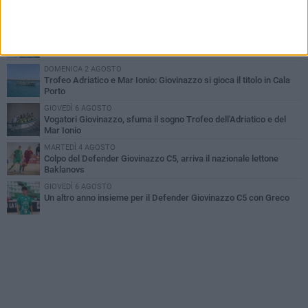
Il Defender Giovinazzo C5 pone sempre fiducia in Marolla
MARTEDÌ 4 AGOSTO
U.S. Giovinazzo Calcio: una giornata per ricordare chi ha fatto la
storia biancoverde
DOMENICA 2 AGOSTO
Trofeo Adriatico e Mar Ionio: Giovinazzo si gioca il titolo in Cala
Porto
GIOVEDÌ 6 AGOSTO
Vogatori Giovinazzo, sfuma il sogno Trofeo dell'Adriatico e del
Mar Ionio
MARTEDÌ 4 AGOSTO
Colpo del Defender Giovinazzo C5, arriva il nazionale lettone
Baklanovs
GIOVEDÌ 6 AGOSTO
Un altro anno insieme per il Defender Giovinazzo C5 con Greco