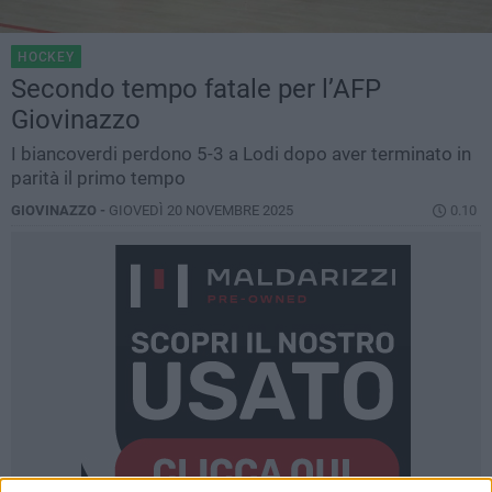
HOCKEY
Secondo tempo fatale per l’AFP
Giovinazzo
I biancoverdi perdono 5-3 a Lodi dopo aver terminato in
parità il primo tempo
GIOVINAZZO -
GIOVEDÌ 20 NOVEMBRE 2025
0.10