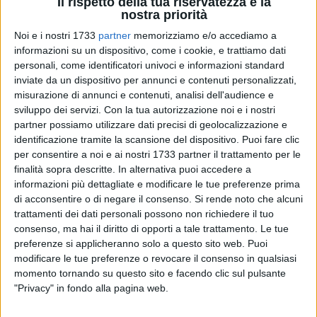
Il rispetto della tua riservatezza è la
nostra priorità
Noi e i nostri 1733
partner
memorizziamo e/o accediamo a
17
informazioni su un dispositivo, come i cookie, e trattiamo dati
personali, come identificatori univoci e informazioni standard
inviate da un dispositivo per annunci e contenuti personalizzati,
misurazione di annunci e contenuti, analisi dell'audience e
È uno tra i portieri che garantiscono una certa sicurezza e un
sviluppo dei servizi.
Con la tua autorizzazione noi e i nostri
attaccamento alla maglia biancoverde: sono queste le
partner possiamo utilizzare dati precisi di geolocalizzazione e
motivazioni che hanno spinto il
Defender Giovinazzo C5
del
identificazione tramite la scansione del dispositivo. Puoi fare clic
presidente Carlucci a non privarsi affatto del suo estremo
per consentire a noi e ai nostri 1733 partner il trattamento per le
difensore
Ernesto Di Capua
, giovinazzese purosangue
finalità sopra descritte. In alternativa puoi accedere a
classe '93.
informazioni più dettagliate e modificare le tue preferenze prima
di acconsentire o di negare il consenso.
Si rende noto che alcuni
trattamenti dei dati personali possono non richiedere il tuo
Dopo tantissime stagioni in cui ha sfoderato il meglio di se
consenso, ma hai il diritto di opporti a tale trattamento. Le tue
stesso, l'anno scorso ha avuto qualche prestazione al di
preferenze si applicheranno solo a questo sito web. Puoi
sotto delle sue performance condizionata, però, da un
modificare le tue preferenze o revocare il consenso in qualsiasi
infortunio occorso già nelle prime giornate del torneo che
momento tornando su questo sito e facendo clic sul pulsante
l'hanno costretto ad un rientro assai difficoltoso come,
"Privacy" in fondo alla pagina web.
peraltro, da sua stessa ammissione.