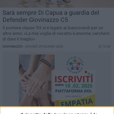
Sarà sempre Di Capua a guardia del
Defender Giovinazzo C5
Il portiere classe ‘93 si è legato ai biancoverdi per un
altro anno: «La mia voglia di riscatto è enorme, cercherò
di dare il meglio»
GIOVINAZZO -
GIOVEDÌ 29 GIUGNO 2023
18.58