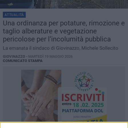
ATTUALITÀ
Una ordinanza per potature, rimozione e
taglio alberature e vegetazione
pericolose per l’incolumità pubblica
La emanata il sindaco di Giovinazzo, Michele Sollecito
GIOVINAZZO -
MARTEDÌ 19 MAGGIO 2026
COMUNICATO STAMPA