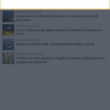
A Giovinazzo c'è il Concerto all'Alba
MARTEDÌ 4 AGOSTO
Liquidi oleosi sul litorale di Giovinazzo, rimossa macchia di
idrocarburi
GIOVEDÌ 6 AGOSTO
Lavori sul litorale, gli aggiornamenti del sindaco di Giovinazzo -
FOTO
SABATO 8 AGOSTO
Giovinazzo Estate 2026: il programma di sabato 8 agosto
MERCOLEDÌ 5 AGOSTO
Problemi raccolta plastica in Puglia: l'assessora Ciliento prova a
spegnere le polemiche