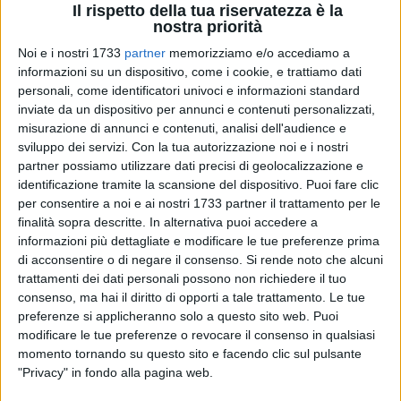
Il rispetto della tua riservatezza è la
nostra priorità
Noi e i nostri 1733
partner
memorizziamo e/o accediamo a
informazioni su un dispositivo, come i cookie, e trattiamo dati
personali, come identificatori univoci e informazioni standard
inviate da un dispositivo per annunci e contenuti personalizzati,
misurazione di annunci e contenuti, analisi dell'audience e
sviluppo dei servizi.
Con la tua autorizzazione noi e i nostri
Il sindaco di Giovinazzo,
Michele Sollecito,
dopo aver
partner possiamo utilizzare dati precisi di geolocalizzazione e
ricevuto delle segnalazioni, con conseguenti sopralluoghi da
identificazione tramite la scansione del dispositivo. Puoi fare clic
parte degli uffici comunali competenti, della presenza di
per consentire a noi e ai nostri 1733 partner il trattamento per le
alberi, siepi e vegetazione insistenti su proprietà private che
finalità sopra descritte. In alternativa puoi accedere a
invadono la sede strade costituendo un potenziale pericolo
informazioni più dettagliate e modificare le tue preferenze prima
per la pubblica incolumità, ha emesso un'ordinanza con la
di acconsentire o di negare il consenso.
Si rende noto che alcuni
quale dispone
l'obbligo di manutenzione, la potatura, la
trattamenti dei dati personali possono non richiedere il tuo
consenso, ma hai il diritto di opporti a tale trattamento. Le tue
messa in sicurezza e l'eventuale abbattimento di alberi,
preferenze si applicheranno solo a questo sito web. Puoi
siepi e vegetazione.
modificare le tue preferenze o revocare il consenso in qualsiasi
momento tornando su questo sito e facendo clic sul pulsante
L'ordinanza è rivolta a tutti i proprietari, usufruttuari,
"Privacy" in fondo alla pagina web.
conduttori, possessori o detentori a qualsiasi titolo di terreni,