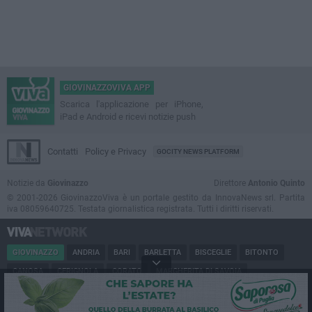
GIOVINAZZOVIVA APP
Scarica l'applicazione per iPhone,
iPad e Android e ricevi notizie push
Contatti
Policy e Privacy
GOCITY NEWS PLATFORM
Notizie da
Giovinazzo
Direttore
Antonio Quinto
© 2001-2026 GiovinazzoViva è un portale gestito da InnovaNews srl. Partita
iva 08059640725. Testata giornalistica registrata. Tutti i diritti riservati.
GIOVINAZZO
ANDRIA
BARI
BARLETTA
BISCEGLIE
BITONTO
CANOSA
CERIGNOLA
CORATO
MARGHERITA DI SAVOIA
MINERVINO
MODUGNO
MOLFETTA
PUGLIA
RUVO
SAN FERDINANDO
SPINAZZOLA
TERLIZZI
TRANI
TRINITAPOLI