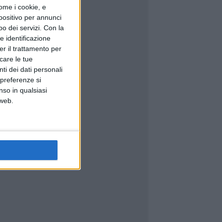
ome i cookie, e
spositivo per annunci
o dei servizi.
Con la
e identificazione
er il trattamento per
icare le tue
ti dei dati personali
 preferenze si
nso in qualsiasi
 web.