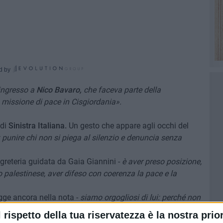
d by
 ingresso a
Nico Bavaro,
che faceva parte della
n missione di pace in Cisgiordania».
 di
Sinistra Italiana.
Un gesto che appare agli occhi del
: punire chi non si piega al silenzio e denuncia senza
greteria guidata da Gaia Giannini -
è aver preso posizione,
lo palestinese, aver difeso con coerenza la pace e la
egge ancora nella nota -
siamo orgogliosi di lui: perché non
 esserci, di guardare con i propri occhi e raccontare ciò che
l rispetto della tua riservatezza è la nostra prior
one non indebolisce chi lotta per i diritti, ma rafforza