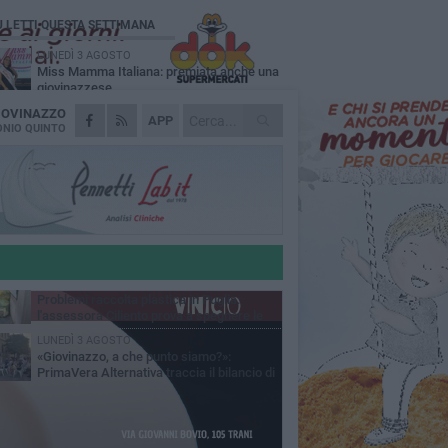
Ù LETTI QUESTA SETTIMANA
LUNEDÌ 3 AGOSTO
Miss Mamma Italiana: premiata anche una
giovinazzese
IOVINAZZO
MARTEDÌ 4 AGOSTO
APP
Liquidi oleosi sul litorale di Giovinazzo,
NIO QUINTO
rimossa macchia di idrocarburi
VENERDÌ 7 AGOSTO
A Giovinazzo c'è il Concerto all'Alba
GIOVEDÌ 6 AGOSTO
Lavori sul litorale, gli aggiornamenti del
sindaco di Giovinazzo - FOTO
MERCOLEDÌ 5 AGOSTO
Problemi raccolta plastica in Puglia:
l'assessora Ciliento prova a spegnere le
lemiche
LUNEDÌ 3 AGOSTO
«Giovinazzo, a che punto siamo?»:
PrimaVera Alternativa traccia il bilancio di
nni di Sollecito