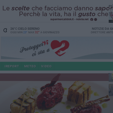
PI
26
°C
CIELO SERENO
NOTIZIE DA
G
32°
OGGI MIN
23°
MAX
A
GIOVINAZZO
DIRETTORE
ANTO
IREPORT
METEO
VIDEO
po
4 a