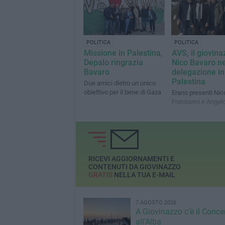
POLITICA
POLITICA
Missione in Palestina,
AVS, il giovin
Depalo ringrazia
Nico Bavaro ne
Bavaro
delegazione in
Palestina
Due amici dietro un unico
obiettivo per il bene di Gaza
Erano presenti Nic
Fratoianni e Angelo
RICEVI AGGIORNAMENTI E
CONTENUTI DA GIOVINAZZO
GRATIS
NELLA TUA E-MAIL
7 AGOSTO 2026
A Giovinazzo c'è il Conce
all'Alba