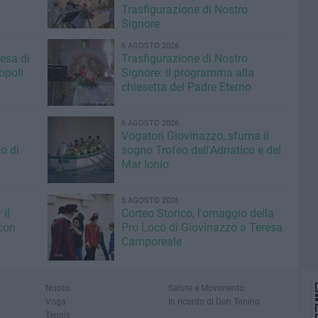
Trasfigurazione di Nostro
Signore
6 AGOSTO 2026
iesa di
Trasfigurazione di Nostro
opoli
Signore: il programma alla
chiesetta del Padre Eterno
6 AGOSTO 2026
Vogatori Giovinazzo, sfuma il
o di
sogno Trofeo dell'Adriatico e del
Mar Ionio
5 AGOSTO 2026
il
Corteo Storico, l'omaggio della
con
Pro Loco di Giovinazzo a Teresa
Camporeale
Nuoto
Salute e Movimento
Voga
In ricordo di Don Tonino
Tennis