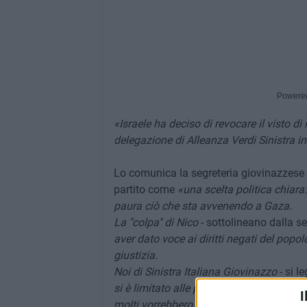
Powere
«Israele ha deciso di revocare il visto di
delegazione di Alleanza Verdi Sinistra i
Lo comunica la segreteria giovinazzese
partito come
«una scelta politica chiara
paura ciò che sta avvenendo a Gaza.
La "colpa" di Nico
- sottolineano dalla se
aver dato voce ai diritti negati del popo
giustizia.
Noi di Sinistra Italiana Giovinazzo
- si l
si è limitato alle parole, ma ha scelto di
I
molti vorrebbero censurare. Questa decisi