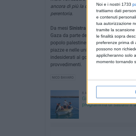
Noi e i nostri 1733
p
ancora di più la convinzione che stiamo d
trattiamo dati person
perentoria.
e contenuti personali
tua autorizzazione no
Da mesi
Sinistra Italiana e Alleanza Ver
tramite la scansione 
Gaza da parte dell'esercito israeliano e 
le finalità sopra des
popolo palestinese. Lo da in aula a Mont
preferenze prima di 
possono non richieder
piazze e nelle università del Paese. Un
applicheranno solo a
indesiderati al governo israeliano i suoi
momento tornando su 
provvedimenti.
NICO BAVARO
8 AGOSTO 2026
Giovinazzo Estate 2026: i
programma di sabato 8 