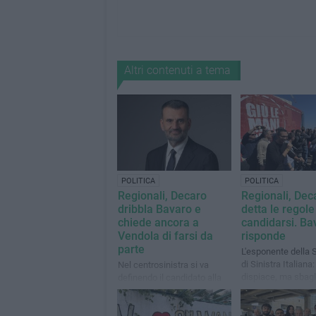
Altri contenuti a tema
POLITICA
POLITICA
Regionali, Decaro
Regionali, Dec
dribbla Bavaro e
detta le regole
chiede ancora a
candidarsi. Bav
Vendola di farsi da
risponde
parte
L'esponente della 
di Sinistra Italiana
Nel centrosinistra si va
dispiace, ma sbagl
definendo il candidato alla
ragioni»
presidenza, ma restano
spine per le liste dei singoli
partiti