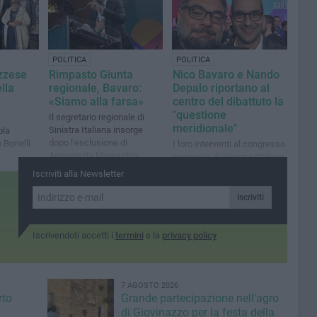
POLITICA
POLITICA
azzese
Rimpasto Giunta
Nico Bavaro e Nando
lla
regionale, Bavaro:
Depalo riportano al
«Siamo alla farsa»
centro del dibattuto la
"questione
Il segretario regionale di
meridionale"
Sinistra Italiana insorge
ola
dopo l'esclusione di
 Bonelli
I loro interventi al congresso
Annagrazia Maraschio
nazionale di Sinistra Italiana
Iscriviti alla Newsletter
Iscriviti
Iscrivendoti accetti i
termini
e la
privacy policy
7 AGOSTO 2026
rto
Grande partecipazione nell'agro
di Giovinazzo per la festa della