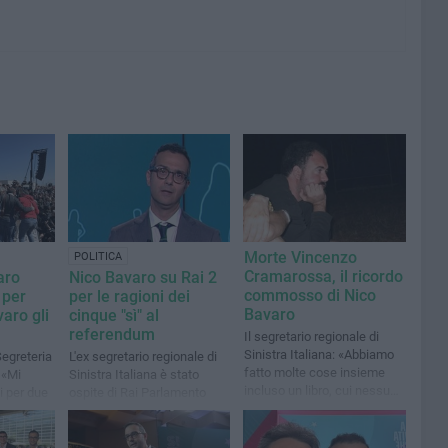
Morte Vincenzo
POLITICA
Cramarossa, il ricordo
aro
Nico Bavaro su Rai 2
commosso di Nico
 per
per le ragioni dei
Bavaro
aro gli
cinque "sì" al
referendum
Il segretario regionale di
Sinistra Italiana: «Abbiamo
Segreteria
L'ex segretario regionale di
fatto molte cose insieme
: «Mi
Sinistra Italiana è stato
incluso un libro, cui nessuno
i per due
ospite di Rai Parlamento
credeva»