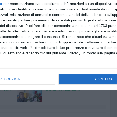
artner
memorizziamo e/o accediamo a informazioni su un dispositivo, c
alla parte giusta della storia», è la conclusione
ali, come identificatori univoci e informazioni standard inviate da un di
zzati, misurazione di annunci e contenuti, analisi dell'audience e svilupp
i e i nostri partner possiamo utilizzare dati precisi di geolocalizzazione 
di Sinistra
continuano a denunciare il massacro di civili a
del dispositivo. Puoi fare clic per consentire a noi e ai nostri 1733 partn
senza mezzi termini parla di genocidio nei confronti del
critte. In alternativa puoi accedere a informazioni più dettagliate e modif
ecitorio e Palazzo Madama e lo fa per le strade, nelle
acconsentire o di negare il consenso.
Si rende noto che alcuni trattamen
e il tuo consenso, ma hai il diritto di opporti a tale trattamento. Le tue
a posizione chiara che però ha reso evidentemente
 questo sito web. Puoi modificare le tue preferenze o revocare il conse
 esponenti, tanto da rendersi necessari questi
questo sito e facendo clic sul pulsante "Privacy" in fondo alla pagina
PIÙ OPZIONI
ACCETTO
7 AGOSTO 2026
l
Giovinazzo festeggia i 100 anni
agosto
di Maria Colamaria