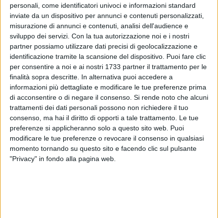
personali, come identificatori univoci e informazioni standard
inviate da un dispositivo per annunci e contenuti personalizzati,
misurazione di annunci e contenuti, analisi dell'audience e
sviluppo dei servizi.
Con la tua autorizzazione noi e i nostri
1
partner possiamo utilizzare dati precisi di geolocalizzazione e
identificazione tramite la scansione del dispositivo. Puoi fare clic
Quando la qualità dei tessuti incontra l'agilità del
per consentire a noi e ai nostri 1733 partner il trattamento per le
movimento, con un tocco originale di stile e fantasia, si è di
finalità sopra descritte. In alternativa puoi accedere a
fronte a un prodotto targato
Smashball
, l'azienda di Barletta
informazioni più dettagliate e modificare le tue preferenze prima
che si occupa di abbigliamento e attrezzatura tecnica per
di acconsentire o di negare il consenso.
Si rende noto che alcuni
padel e tennis.
trattamenti dei dati personali possono non richiedere il tuo
consenso, ma hai il diritto di opporti a tale trattamento. Le tue
preferenze si applicheranno solo a questo sito web. Puoi
Per Smashball la priorità è assicurare ai propri clienti la
modificare le tue preferenze o revocare il consenso in qualsiasi
possibilità di scendere in campo dimostrando flessibilità e
momento tornando su questo sito e facendo clic sul pulsante
pieno controllo nei movimenti, portando colore e leggerezza
"Privacy" in fondo alla pagina web.
in campo. L'azienda propone una vasta scelta di prodotti per
uomo, donna e bambino. Dalle magliette alle giacche,
passando per calzini, canotte, leggins e pantaloni:
Smashball si dedica a ogni dettaglio del
look
dello sportivo.
Comodi, semplici e made in Italy: questi i punti di forza dei