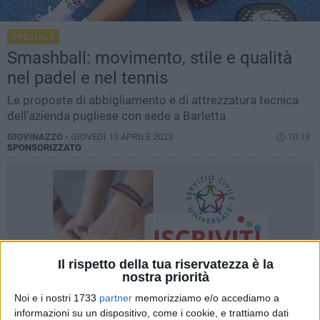
SPECIALE
Smashball: movimento, stile e qualità
nel padel e nel tennis
Le proposte di abbigliamento e di attrezzatura tecnica
dell’azienda pugliese con sede a Barletta
GIOVINAZZO -
GIOVEDÌ 13 APRILE 2023
10.18
SPONSORIZZATO
Il rispetto della tua riservatezza è la
nostra priorità
Noi e i nostri 1733
partner
memorizziamo e/o accediamo a
informazioni su un dispositivo, come i cookie, e trattiamo dati