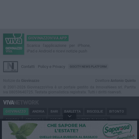
GIOVINAZZOVIVA APP
Scarica l'applicazione per iPhone,
iPad e Android e ricevi notizie push
Contatti
Policy e Privacy
GOCITY NEWS PLATFORM
Notizie da
Giovinazzo
Direttore
Antonio Quinto
© 2001-2026 GiovinazzoViva è un portale gestito da InnovaNews srl. Partita
iva 08059640725. Testata giornalistica registrata. Tutti i diritti riservati.
GIOVINAZZO
ANDRIA
BARI
BARLETTA
BISCEGLIE
BITONTO
CANOSA
CERIGNOLA
CORATO
MARGHERITA DI SAVOIA
MINERVINO
MODUGNO
MOLFETTA
PUGLIA
RUVO
SAN FERDINANDO
SPINAZZOLA
TERLIZZI
TRANI
TRINITAPOLI