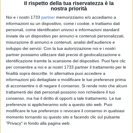
Il rispetto della tua riservatezza è la
nostra priorità
Noi e i nostri 1733
partner
memorizziamo e/o accediamo a
informazioni su un dispositivo, come i cookie, e trattiamo dati
personali, come identificatori univoci e informazioni standard
84
A cura di
inviate da un dispositivo per annunci e contenuti personalizzati,
LA REDAZIONE
misurazione di annunci e contenuti, analisi dell'audience e
sviluppo dei servizi.
Con la tua autorizzazione noi e i nostri
partner possiamo utilizzare dati precisi di geolocalizzazione e
identificazione tramite la scansione del dispositivo. Puoi fare clic
Quattro persone, rimaste intossicate durante la tarda serata
per consentire a noi e ai nostri 1733 partner il trattamento per le
di ieri, sono state soccorse dal personale del
118
a causa di
finalità sopra descritte. In alternativa puoi accedere a
una presunta esalazione da monossido di carbonio
informazioni più dettagliate e modificare le tue preferenze prima
all'interno di un appartamento di Giovinazzo, al rione 167,
di acconsentire o di negare il consenso.
Si rende noto che alcuni
che ha richiamato sul posto, oltre ai
Vigili del Fuoco
, i
trattamenti dei dati personali possono non richiedere il tuo
colleghi del
Nucleo N.B.C.R.
di
Bari.
consenso, ma hai il diritto di opporti a tale trattamento. Le tue
preferenze si applicheranno solo a questo sito web. Puoi
modificare le tue preferenze o revocare il consenso in qualsiasi
L'episodio è avvenuto al quinto piano di uno stabile in via
momento tornando su questo sito e facendo clic sul pulsante
don Sturzo, alla periferia nord della città. In quel momento -
"Privacy" in fondo alla pagina web.
erano all'incirca le ore 23.40 - nell'abitazione si trovavano un