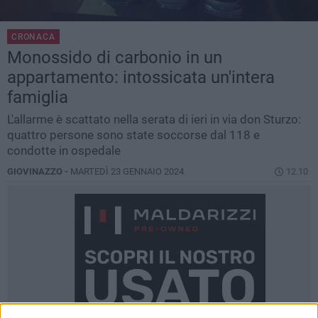
CRONACA
Monossido di carbonio in un
appartamento: intossicata un'intera
famiglia
L'allarme è scattato nella serata di ieri in via don Sturzo:
quattro persone sono state soccorse dal 118 e
condotte in ospedale
GIOVINAZZO -
MARTEDÌ 23 GENNAIO 2024
12.10