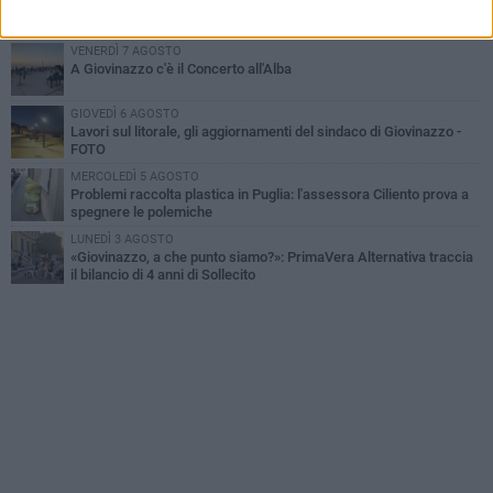
Liquidi oleosi sul litorale di Giovinazzo, rimossa macchia di
idrocarburi
VENERDÌ 7 AGOSTO
A Giovinazzo c'è il Concerto all'Alba
GIOVEDÌ 6 AGOSTO
Lavori sul litorale, gli aggiornamenti del sindaco di Giovinazzo -
FOTO
MERCOLEDÌ 5 AGOSTO
Problemi raccolta plastica in Puglia: l'assessora Ciliento prova a
spegnere le polemiche
LUNEDÌ 3 AGOSTO
«Giovinazzo, a che punto siamo?»: PrimaVera Alternativa traccia
il bilancio di 4 anni di Sollecito