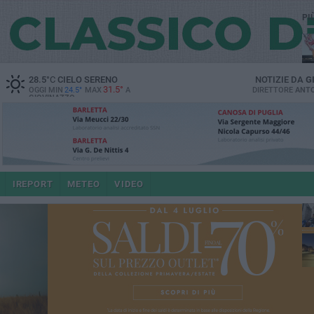
PI
28.5
°C
CIELO SERENO
NOTIZIE DA
G
31.5°
OGGI MIN
24.5°
MAX
A
DIRETTORE
ANTO
GIOVINAZZO
po
IREPORT
METEO
VIDEO
4 a