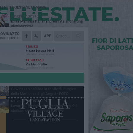
Ù LETTI QUESTA SETTIMANA
LUNEDÌ 3 AGOSTO
Miss Mamma Italiana: premiata anche una
giovinazzese
IOVINAZZO
MARTEDÌ 4 AGOSTO
APP
Liquidi oleosi sul litorale di Giovinazzo,
NIO QUINTO
rimossa macchia di idrocarburi
MERCOLEDÌ 5 AGOSTO
Problemi raccolta plastica in Puglia:
l'assessora Ciliento prova a spegnere le
lemiche
LUNEDÌ 3 AGOSTO
«Giovinazzo, a che punto siamo?»:
PrimaVera Alternativa traccia il bilancio di
nni di Sollecito
MARTEDÌ 4 AGOSTO
Giovinazzo celebra la festività liturgica
della Madonna degli Angeli - FOTO
GIOVEDÌ 6 AGOSTO
Lavori sul litorale, gli aggiornamenti del
sindaco di Giovinazzo - FOTO