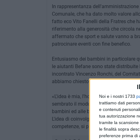
In rappresentanza dell'amministrazione
Comunale, che ha dato molto valore allo 
fatto eco Vito Fanelli della Fratres che 
riferimento alla generosità che circola n
affermato che sport e salute vanno a brac
patrocinare eventi con fine benefico.
Entusiasmo dei bambini in particolare q
le aiutanti Befane sono state distribuite
incontrato Vincenzo Ronchi, del Comitat
abbiamo chiesto come è nata l'iniziativa
I
«L'idea è mia, l'ho condivisa con tutto i
Noi e i nostri 1733
p
trattiamo dati person
sembrato il modo migliore per coniugare s
e contenuti personali
bambini ed alle bambine. Posso anticipa
tua autorizzazione no
L'idea di coinvolgere le associazioni è s
tramite la scansione 
competenze, si può realizzare qualcosa
le finalità sopra des
preferenze prima di 