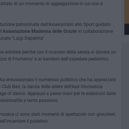
trattato di un momento di aggregazione in cui non è
azione patrocinata dall'Assessorato allo Sport guidato
l'
Associazione Madonna delle Grazie
in collaborazione
unale "Luigi Depalma".
ne solidale perché con il ricavato della serata si donerà un
icco di Frumento" e ai bambini dell'ospedale pediatrico
i, ha entusiasmato il numeroso pubblico che ha apprezzato
 Club Bari, la danza delle atlete dell'Asd Ginnastica
ege of dance. Applausi a piene mani per le esibizioni dalle
essionalità e tanta passione.
 musica ci sono stati momenti di spettacolo con giocolieri,
ll'incantare il pubblico.