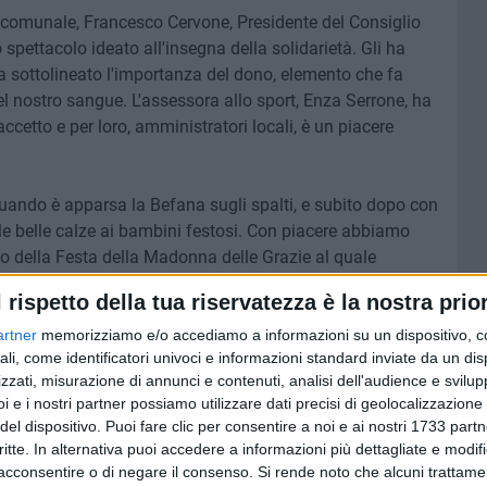
 comunale, Francesco Cervone, Presidente del Consiglio
spettacolo ideato all'insegna della solidarietà. Gli ha
ha sottolineato l'importanza del dono, elemento che fa
el nostro sangue. L'assessora allo sport, Enza Serrone, ha
cetto e per loro, amministratori locali, è un piacere
uando è apparsa la Befana sugli spalti, e subito dopo con
 le belle calze ai bambini festosi. Con piacere abbiamo
o della Festa della Madonna delle Grazie al quale
 solidale.
l rispetto della tua riservatezza è la nostra prior
l gruppo del Comitato e l'abbiamo messa in atto. Ci è
artner
memorizziamo e/o accediamo a informazioni su un dispositivo, c
ali, come identificatori univoci e informazioni standard inviate da un di
olidarietà e riscoperta di una tradizione rivolta ai
zzati, misurazione di annunci e contenuti, analisi dell'audience e svilupp
re che stiamo organizzando altre iniziative benefiche.
i e i nostri partner possiamo utilizzare dati precisi di geolocalizzazione 
tata positiva perché unendo le forze, ognuno con le proprie
del dispositivo. Puoi fare clic per consentire a noi e ai nostri 1733 partn
 di buono», ha concluso Ronchi.
critte. In alternativa puoi accedere a informazioni più dettagliate e modif
acconsentire o di negare il consenso.
Si rende noto che alcuni trattamen