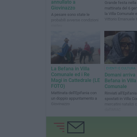
annullato a
Grande festa nella
Giovinazzo
mattinata del 6 gen
la Villa Comunale 
A pesare sono state le
Vittorio Emanuele I
probabili avverse condizioni
meteo
La Befana in Villa
EVENTI E CULTURA
Comunale ed i Re
Domani arriva 
Magi in Cattedrale (LE
Befana in Villa
FOTO)
Comunale
Mattinata dell'Epifania con
Rinviati all'Epifania
un doppio appuntamento a
spostati in Villa C
Giovinazzo
mercatini natalizi c
dall'ARAC