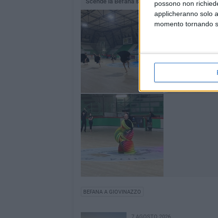
Scende la Befana show
possono non richieder
applicheranno solo a
momento tornando su 
BEFANA A GIOVINAZZO
7 AGOSTO 2026