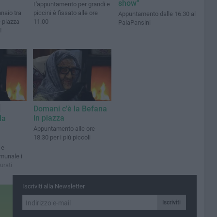
show"
L'appuntamento per grandi e
naio tra
piccini è fissato alle ore
Appuntamento dalle 16.30 al
e piazza
11.00
PalaPansini
I
Domani c'è la Befana
in piazza
la
Appuntamento alle ore
18.30 per i più piccoli
 e
omunale i
urati
Iscriviti alla Newsletter
Iscriviti