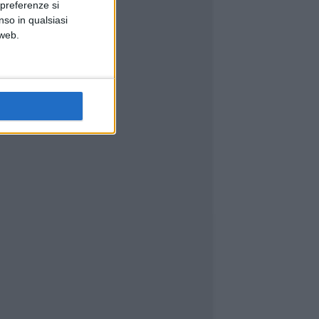
 preferenze si
nso in qualsiasi
 web.