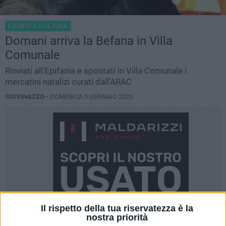
EVENTI E CULTURA
Domani arriva la Befana in Villa
Comunale
Rinviati all'Epifania e spostati in Villa Comunale i
mercatini natalizi curati dall'ARAC
GIOVINAZZO -
DOMENICA 5 GENNAIO 2020
Il rispetto della tua riservatezza è la
nostra priorità