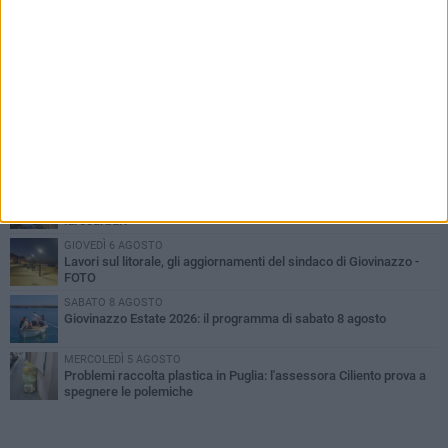
PIÙ LETTI QUESTA SETTIMANA
LUNEDÌ 3 AGOSTO
Miss Mamma Italiana: premiata anche una giovinazzese
VENERDÌ 7 AGOSTO
A Giovinazzo c'è il Concerto all'Alba
MARTEDÌ 4 AGOSTO
Liquidi oleosi sul litorale di Giovinazzo, rimossa macchia di
idrocarburi
GIOVEDÌ 6 AGOSTO
Lavori sul litorale, gli aggiornamenti del sindaco di Giovinazzo -
FOTO
SABATO 8 AGOSTO
Giovinazzo Estate 2026: il programma di sabato 8 agosto
MERCOLEDÌ 5 AGOSTO
Problemi raccolta plastica in Puglia: l'assessora Ciliento prova a
spegnere le polemiche