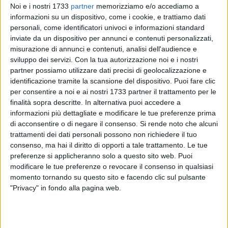
Noi e i nostri 1733
partner
memorizziamo e/o accediamo a
informazioni su un dispositivo, come i cookie, e trattiamo dati
personali, come identificatori univoci e informazioni standard
57
A cura di
inviate da un dispositivo per annunci e contenuti personalizzati,
GIANLUCA BATTISTA
misurazione di annunci e contenuti, analisi dell'audience e
sviluppo dei servizi.
Con la tua autorizzazione noi e i nostri
partner possiamo utilizzare dati precisi di geolocalizzazione e
identificazione tramite la scansione del dispositivo. Puoi fare clic
La fredda tramontana che soffierà in questa domenica 5
per consentire a noi e ai nostri 1733 partner il trattamento per le
gennaio, ha fatto sì che gli organizzatori dei mercatini
finalità sopra descritte. In alternativa puoi accedere a
natalizi del borgo antico spostassero l'evento a domani, 6
informazioni più dettagliate e modificare le tue preferenze prima
gennaio, in
Villa Comunale "Palmobella" dalle ore ore 10.00.
di acconsentire o di negare il consenso.
Si rende noto che alcuni
trattamenti dei dati personali possono non richiedere il tuo
consenso, ma hai il diritto di opporti a tale trattamento. Le tue
La decisione era stata ufficializzata qualche ora fa anche
preferenze si applicheranno solo a questo sito web. Puoi
dalla pagina Facebook comunale, con il contestuale
modificare le tue preferenze o revocare il consenso in qualsiasi
annuncio che nello spazio appena restituito alla città
momento tornando su questo sito e facendo clic sul pulsante
arriverà la Befana
per la gioia dei più piccoli e, perché no,
"Privacy" in fondo alla pagina web.
anche degli adulti. Oltre alla Vecchina che distribuirà
dolciumi, ci sarà l'atteso ritorno, dopo il successo di fine
estate, del
Teatro dei Burattini.