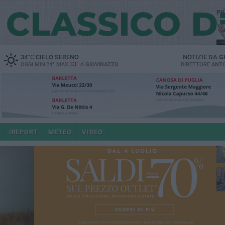
PI
34
°C
CIELO SERENO
NOTIZIE DA
G
33°
OGGI MIN
24°
MAX
A
GIOVINAZZO
DIRETTORE
ANTO
IREPORT
METEO
VIDEO
po
4 a