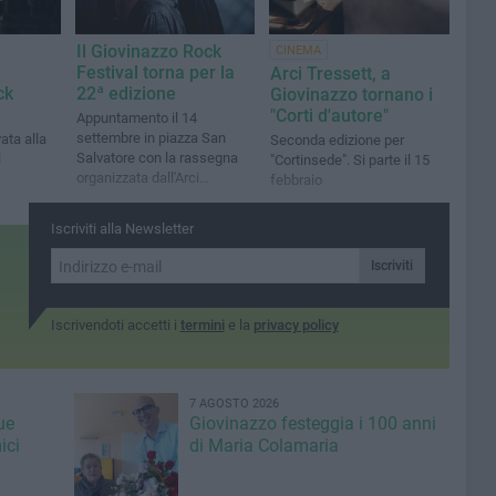
Il Giovinazzo Rock
CINEMA
Festival torna per la
Arci Tressett, a
ck
22ª edizione
Giovinazzo tornano i
"Corti d'autore"
Appuntamento il 14
settembre in piazza San
ata alla
Seconda edizione per
Salvatore con la rassegna
l
"Cortinsede". Si parte il 15
organizzata dall'Arci
febbraio
"Tressett"
Iscriviti alla Newsletter
Iscriviti
Iscrivendoti accetti i
termini
e la
privacy policy
7 AGOSTO 2026
ue
Giovinazzo festeggia i 100 anni
ici
di Maria Colamaria