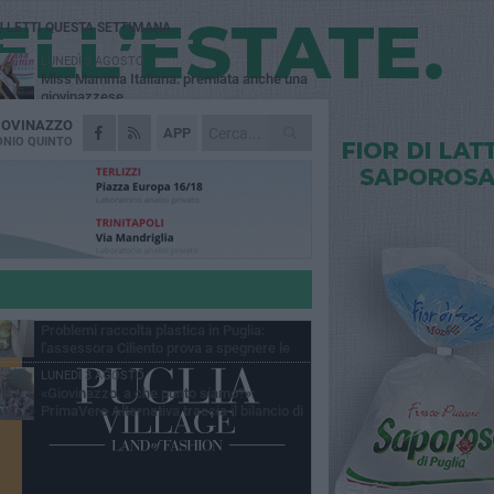
Ù LETTI QUESTA SETTIMANA
LUNEDÌ 3 AGOSTO
Miss Mamma Italiana: premiata anche una
giovinazzese
IOVINAZZO
MARTEDÌ 4 AGOSTO
APP
Liquidi oleosi sul litorale di Giovinazzo,
NIO QUINTO
rimossa macchia di idrocarburi
VENERDÌ 7 AGOSTO
A Giovinazzo c'è il Concerto all'Alba
GIOVEDÌ 6 AGOSTO
Lavori sul litorale, gli aggiornamenti del
sindaco di Giovinazzo - FOTO
MERCOLEDÌ 5 AGOSTO
Problemi raccolta plastica in Puglia:
l'assessora Ciliento prova a spegnere le
lemiche
LUNEDÌ 3 AGOSTO
«Giovinazzo, a che punto siamo?»:
PrimaVera Alternativa traccia il bilancio di
nni di Sollecito