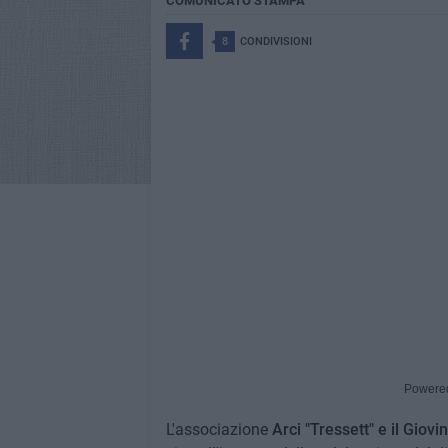
COMUNICATO STAMPA
8
CONDIVISIONI
Powere
L'associazione
Arci "Tressett" e il Giov