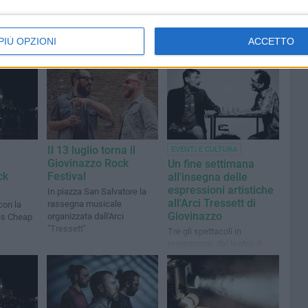
PIÙ OPZIONI
ACCETTO
Il 13 luglio torna il
EVENTI E CULTURA
Giovinazzo Rock
Un fine settimana
ck
Festival
all'insegna delle
espressioni artistiche
In piazza San Salvatore la
all'Arci Tressett di
rassegna musicale
con la
Giovinazzo
organizzata dall'Arci
is Cheap
"Tressett"
Tre gli spettacoli in
programma, dal teatro di
prosa, all'animazione per
bambini, fino alla
videopoesia