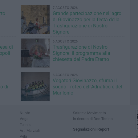
7 AGOSTO 2026
rto
Grande partecipazione nell'agro
di Giovinazzo per la festa della
Trasfigurazione di Nostro
Signore
6 AGOSTO 2026
iesa di
Trasfigurazione di Nostro
opoli
Signore: il programma alla
chiesetta del Padre Eterno
6 AGOSTO 2026
Vogatori Giovinazzo, sfuma il
o di
sogno Trofeo dell'Adriatico e del
Mar Ionio
Nuoto
Salute e Movimento
Voga
In ricordo di Don Tonino
Tennis
Segnalazioni iReport
Arti Marziali
Vela
I