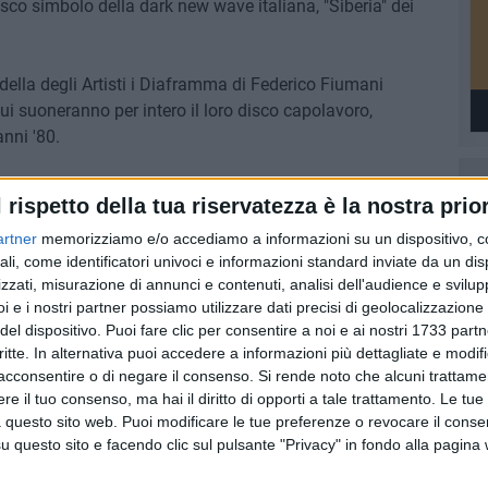
isco simbolo della dark new wave italiana, "Siberia" dei
adella degli Artisti i Diaframma di Federico Fiumani
ui suoneranno per intero il loro disco capolavoro,
nni '80.
ali a cura di Truemantic, Bonnie Valentine e Alex Lahs.
l rispetto della tua riservatezza è la nostra prior
artner
memorizziamo e/o accediamo a informazioni su un dispositivo, c
ali, come identificatori univoci e informazioni standard inviate da un di
zzati, misurazione di annunci e contenuti, analisi dell'audience e svilupp
8 AGOSTO 2026
i e i nostri partner possiamo utilizzare dati precisi di geolocalizzazione 
l
Il 10 ed l'11 agosto a Giovinazzo
del dispositivo. Puoi fare clic per consentire a noi e ai nostri 1733 partn
agosto
c'è la Sagra del Panino della
critte. In alternativa puoi accedere a informazioni più dettagliate e modif
Nonna
acconsentire o di negare il consenso.
Si rende noto che alcuni trattamen
e il tuo consenso, ma hai il diritto di opporti a tale trattamento. Le tue
 questo sito web. Puoi modificare le tue preferenze o revocare il conse
questo sito e facendo clic sul pulsante "Privacy" in fondo alla pagina