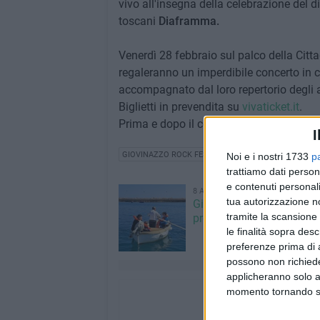
vivo all'insegna della celebrazione del d
toscani
Diaframma.
Venerdì 28 febbraio sul palco della Citt
regaleranno un imperdibile concerto in c
accompagnato dal loro repertorio degli a
Biglietti in prevendita su
vivaticket.it
.
Prima e dopo il concerto selezioni music
I
GIOVINAZZO ROCK FESTIVAL
ARCI TRESSETT
Noi e i nostri 1733
p
trattiamo dati person
e contenuti personali
8 AGOSTO 2026
tua autorizzazione no
Giovinazzo Estate 2026: i
tramite la scansione 
programma di sabato 8 
le finalità sopra des
preferenze prima di 
possono non richieder
applicheranno solo a
momento tornando su 