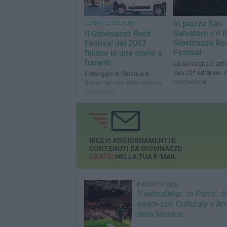
In piazza San
EVENTI E CULTURA
Salvatore c'è il
Il Giovinazzo Rock
Giovinazzo Ro
Festival del 2007
Festival
finisce in una storia a
fumetti
La rassegna è arriv
sua 22ª edizione. I
L'omaggio di Emanuele
programma
Rosso ad una delle edizioni
più riuscite
RICEVI AGGIORNAMENTI E
CONTENUTI DA GIOVINAZZO
GRATIS
NELLA TUA E-MAIL
8 AGOSTO 2026
"FestivalMar...in Porto", d
serate con Culturaly e Am
della Musica