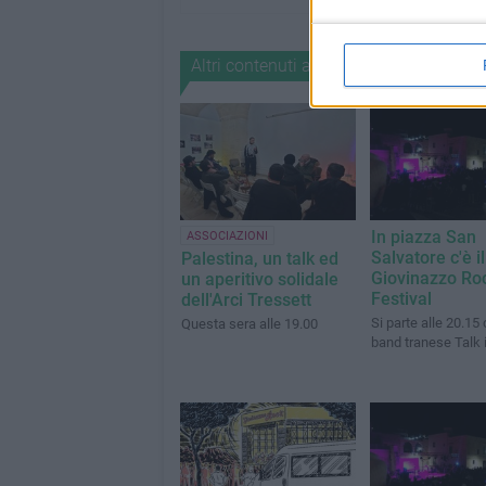
Altri contenuti a tema
In piazza San
ASSOCIAZIONI
Salvatore c'è il
Palestina, un talk ed
Giovinazzo Ro
un aperitivo solidale
Festival
dell'Arci Tressett
Si parte alle 20.15 
Questa sera alle 19.00
band tranese Talk 