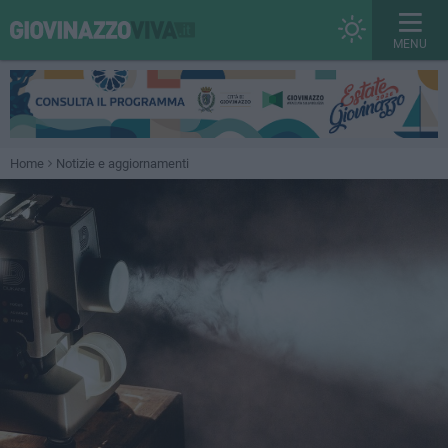
MENU
Home
Notizie e aggiornamenti