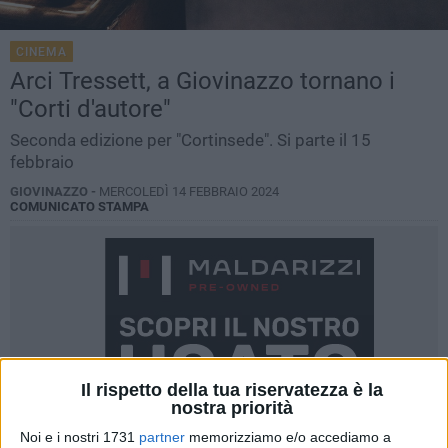
CINEMA
Arci Tressett, a Giovinazzo tornano i
"Corti d'autore"
Seconda edizione per "Cortinsede". Si parte il 15
febbraio
GIOVINAZZO -
MERCOLEDÌ 14 FEBBRAIO 2024
COMUNICATO STAMPA
Il rispetto della tua riservatezza è la
nostra priorità
Noi e i nostri 1731
partner
memorizziamo e/o accediamo a