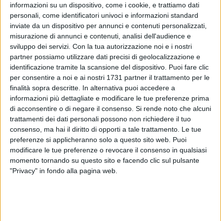
informazioni su un dispositivo, come i cookie, e trattiamo dati
personali, come identificatori univoci e informazioni standard
inviate da un dispositivo per annunci e contenuti personalizzati,
misurazione di annunci e contenuti, analisi dell'audience e
10
sviluppo dei servizi.
Con la tua autorizzazione noi e i nostri
partner possiamo utilizzare dati precisi di geolocalizzazione e
identificazione tramite la scansione del dispositivo. Puoi fare clic
per consentire a noi e ai nostri 1731 partner il trattamento per le
Ad un anno di distanza dalla prima, la seconda edizione di
finalità sopra descritte. In alternativa puoi accedere a
"Cortinsede", ideata dal
Circolo Arci 37 di Giovinazzo
, prende
informazioni più dettagliate e modificare le tue preferenze prima
vita a febbraio.
di acconsentire o di negare il consenso.
Si rende noto che alcuni
Un evento speciale dedicato ai cortometraggi d'autore,
trattamenti dei dati personali possono non richiedere il tuo
quest'anno in collaborazione con la sede
ANPI di
consenso, ma hai il diritto di opporti a tale trattamento. Le tue
Giovinazzo,
che proseguirà fino a tutto aprile.
preferenze si applicheranno solo a questo sito web. Puoi
modificare le tue preferenze o revocare il consenso in qualsiasi
momento tornando su questo sito e facendo clic sul pulsante
Saranno proiettati:
"Privacy" in fondo alla pagina web.
•
Faccia di Cuscino
- di Saverio Cappiello (15')
•
Sorta Nostra -
di Michele Sammarco (20')
•
Nnu FFischia
- di Leonardo Piccinni (15')