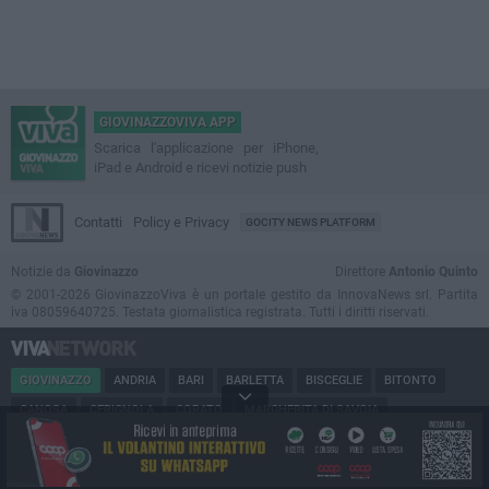
GIOVINAZZOVIVA APP
Scarica l'applicazione per iPhone,
iPad e Android e ricevi notizie push
Contatti
Policy e Privacy
GOCITY NEWS PLATFORM
Notizie da
Giovinazzo
Direttore
Antonio Quinto
© 2001-2026 GiovinazzoViva è un portale gestito da InnovaNews srl. Partita
iva 08059640725. Testata giornalistica registrata. Tutti i diritti riservati.
GIOVINAZZO
ANDRIA
BARI
BARLETTA
BISCEGLIE
BITONTO
CANOSA
CERIGNOLA
CORATO
MARGHERITA DI SAVOIA
MINERVINO
MODUGNO
MOLFETTA
PUGLIA
RUVO
SAN FERDINANDO
SPINAZZOLA
TERLIZZI
TRANI
TRINITAPOLI