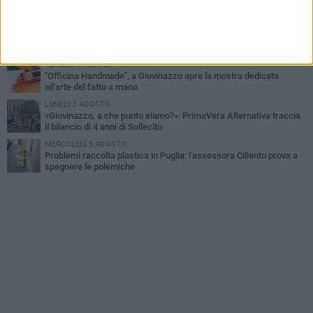
idrocarburi
VENERDÌ 31 LUGLIO
Al via domani "Notti di Stelle 2026": tra il mito di Mina, la comicità
di Uccio De Santis e il ritmo del Salento
VENERDÌ 31 LUGLIO
"Officina Handmade", a Giovinazzo apre la mostra dedicata
all'arte del fatto a mano
LUNEDÌ 3 AGOSTO
«Giovinazzo, a che punto siamo?»: PrimaVera Alternativa traccia
il bilancio di 4 anni di Sollecito
MERCOLEDÌ 5 AGOSTO
Problemi raccolta plastica in Puglia: l'assessora Ciliento prova a
spegnere le polemiche