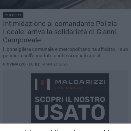
POLITICA
Intimidazione al comandante Polizia
Locale: arriva la solidarietà di Gianni
Camporeale
Il consigliere comunale e metropolitano ha affidato il suo
pensiero sull'accaduto anche ai canali social
GIOVINAZZO -
LUNEDÌ 9 MARZO 2026