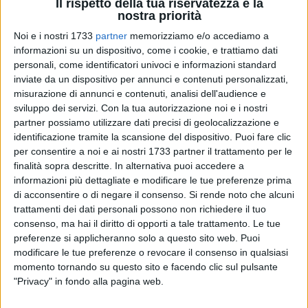
Il rispetto della tua riservatezza è la
nostra priorità
Noi e i nostri 1733
partner
memorizziamo e/o accediamo a
informazioni su un dispositivo, come i cookie, e trattiamo dati
personali, come identificatori univoci e informazioni standard
A cura di
GIANLUCA BATTISTA
inviate da un dispositivo per annunci e contenuti personalizzati,
misurazione di annunci e contenuti, analisi dell'audience e
sviluppo dei servizi.
Con la tua autorizzazione noi e i nostri
partner possiamo utilizzare dati precisi di geolocalizzazione e
«Desidero esprimere la mia più sincera solidarietà al
identificazione tramite la scansione del dispositivo. Puoi fare clic
Comandante dei Vigili
dott. Vito Bovino,
destinatario di una
per consentire a noi e ai nostri 1733 partner il trattamento per le
finalità sopra descritte. In alternativa puoi accedere a
grave e inaccettabile atto intimidatorio».
informazioni più dettagliate e modificare le tue preferenze prima
di acconsentire o di negare il consenso.
Si rende noto che alcuni
Così il consigliere metropolitano e comunale del Partito
trattamenti dei dati personali possono non richiedere il tuo
Democratico,
Gianni Camporeale
, su quanto accaduto nella
consenso, ma hai il diritto di opporti a tale trattamento. Le tue
serata di giovedì 5 marzo nei pressi del PalaPalmiotto (qui la
preferenze si applicheranno solo a questo sito web. Puoi
cronaca).
modificare le tue preferenze o revocare il consenso in qualsiasi
momento tornando su questo sito e facendo clic sul pulsante
"Privacy" in fondo alla pagina web.
«
Condanno con fermezza questo gesto vile
- spiega nella
nota diffusa anche i canali social -
che mira a colpire non