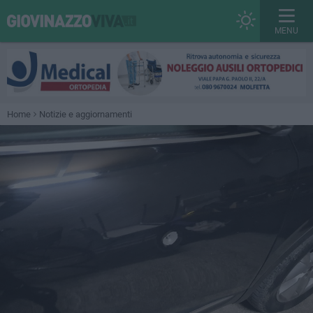
MENU
Home
Notizie e aggiornamenti