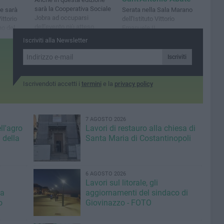
sarà la Cooperativa Sociale
le sarà
Serata nella Sala Marano
Jobra ad occuparsi
ittorio
dell'Istituto Vittorio
dell'evento più atteso
no del
Emanuele II
dell'inverno. Spazi dedicati
 agli altri
Iscriviti alla Newsletter
ai disabili
Iscriviti
Iscrivendoti accetti i
termini
e la
privacy policy
7 AGOSTO 2026
ll'agro
Lavori di restauro alla chiesa di
 della
Santa Maria di Costantinopoli
6 AGOSTO 2026
Lavori sul litorale, gli
la
aggiornamenti del sindaco di
o
Giovinazzo - FOTO