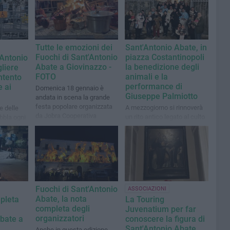
Tutte le emozioni dei
Sant'Antonio Abate, in
Fuochi di Sant'Antonio
piazza Costantinopoli
'Antonio
Abate a Giovinazzo -
la benedizione degli
gliere
FOTO
animali e la
ntento
performance di
e ai
Domenica 18 gennaio è
Giuseppe Palmiotto
andata in scena la grande
festa popolare organizzata
A mezzogiorno si rinnoverà
e delle
da Jobra Cooperativa
un rito antico legato al culto
bbla ogni
del Santo
o e loda
anizzatori
Fuochi di Sant'Antonio
ASSOCIAZIONI
Abate, la nota
pleta
La Touring
completa degli
Juvenatium per far
organizzatori
bate a
conoscere la figura di
Sant'Antonio Abate
Anche in questa edizione