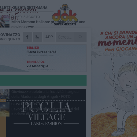
Ù LETTI QUESTA SETTIMANA
LUNEDÌ 3 AGOSTO
Miss Mamma Italiana: premiata anche una
giovinazzese
IOVINAZZO
MARTEDÌ 4 AGOSTO
APP
Liquidi oleosi sul litorale di Giovinazzo,
NIO QUINTO
rimossa macchia di idrocarburi
MERCOLEDÌ 5 AGOSTO
Problemi raccolta plastica in Puglia:
l'assessora Ciliento prova a spegnere le
lemiche
LUNEDÌ 3 AGOSTO
«Giovinazzo, a che punto siamo?»:
PrimaVera Alternativa traccia il bilancio di
nni di Sollecito
MARTEDÌ 4 AGOSTO
Giovinazzo celebra la festività liturgica
della Madonna degli Angeli - FOTO
GIOVEDÌ 6 AGOSTO
Lavori sul litorale, gli aggiornamenti del
sindaco di Giovinazzo - FOTO