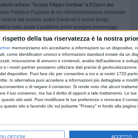
atorio urbano "Scuola Filippo Cortese" e il Carro dei
eatro Pubblico Pugliese di cui l'Amministrazione comunale
più intensi del sommo poeta Dante ed il nostro borgo
tica nella quale il pubblico potrà scorgere personaggi
a, il Conte Ugolino, Minosse, Ulisse ed altro ancora.
l rispetto della tua riservatezza è la nostra prior
artner
memorizziamo e/o accediamo a informazioni su un dispositivo, c
one dell'Associazione Culturaly e di tutti i fuochi
ali, come identificatori univoci e informazioni standard inviate da un di
e l'antica tradizione a cominciare dal grande falò in piazza
zzati, misurazione di annunci e contenuti, analisi dell'audience e svilupp
itori e amici di Guastalla - città gemellata a Giovinazzo e
i e i nostri partner possiamo utilizzare dati precisi di geolocalizzazione 
zione – per poi dare spazio all'arte musicale
del dispositivo. Puoi fare clic per consentire a noi e ai nostri 1733 partn
critte. In alternativa puoi accedere a informazioni più dettagliate e modif
acconsentire o di negare il consenso.
Si rende noto che alcuni trattamen
istina Piscitelli
, dichiara: «Una nuova sfida per la storica
e il tuo consenso, ma hai il diritto di opporti a tale trattamento. Le tue
 questo sito web. Puoi modificare le tue preferenze o revocare il conse
 riscoprire l'autenticità della dimensione locale e delle
questo sito e facendo clic sul pulsante "Privacy" in fondo alla pagina
ello culturale. Grazie all'ambientazione suggestiva e alla
una folta platea di visitatori per un turismo sostenibile e
PIÙ OPZIONI
ACCETTO
 reso noto nei prossimi giorni, e vedrà il coinvolgimento