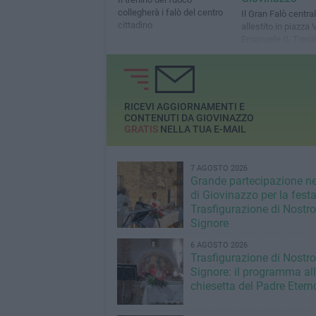
collegherà i falò del centro
Il Gran Falò centra
cittadino
allestito in piazza V
Emanuele II. Treni
fuoco per collegarlo
RICEVI AGGIORNAMENTI E
CONTENUTI DA GIOVINAZZO
GRATIS
NELLA TUA E-MAIL
7 AGOSTO 2026
Grande partecipazione ne
di Giovinazzo per la festa
Trasfigurazione di Nostro
Signore
6 AGOSTO 2026
Trasfigurazione di Nostro
Signore: il programma al
chiesetta del Padre Etern