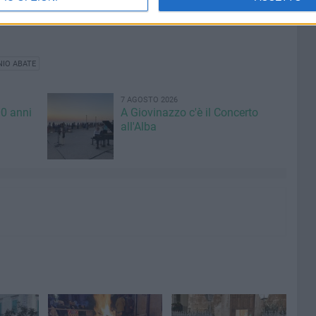
 al fine di creare ulteriori occasioni di promozione del
NIO ABATE
7 AGOSTO 2026
00 anni
A Giovinazzo c'è il Concerto
all'Alba