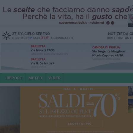
PI
37.5
°C
CIELO SERENO
NOTIZIE DA
G
31.5°
OGGI MIN
23°
MAX
A
GIOVINAZZO
DIRETTORE
ANTO
po
IREPORT
METEO
VIDEO
4 a