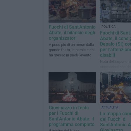
Fuochi di Sant'Antonio
POLITICA
Abate, il bilancio degli
Fuochi di Sant
organizzatori
Abate, il consi
Depalo (SI) co
A poco più di un mese dalla
per l'attenzion
grande festa, la parola a chi
disabili
ha messo in piedi l'evento
Nota dell'esponent
opposizioni che dri
polemica pre-event
l'impegno degli org
Giovinazzo in festa
ATTUALITÀ
per i Fuochi di
La mappa com
Sant'Antonio Abate: il
dei Fuochi di
programma completo
Sant'Antonio A
Giovinazzo
Il trenino del fuoco