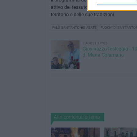
attivo del tessuto commerciale della città
territorio e delle sue tradizioni.
FALÒ SANT'ANTONIO ABATE
FUOCHI DI SANT'ANTO
7 AGOSTO 2026
Giovinazzo festeggia i 1
di Maria Colamaria
Altri contenuti a tema