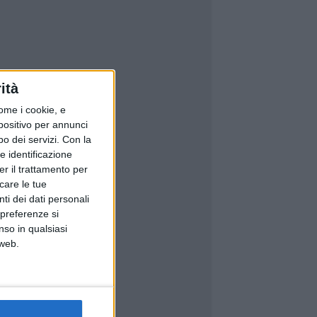
ità
ome i cookie, e
spositivo per annunci
o dei servizi.
Con la
e identificazione
er il trattamento per
icare le tue
ti dei dati personali
 preferenze si
nso in qualsiasi
 web.