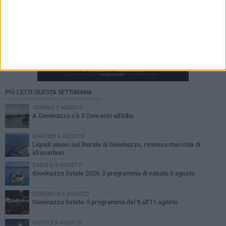
PIÙ LETTI QUESTA SETTIMANA
VENERDÌ 7 AGOSTO
A Giovinazzo c'è il Concerto all'Alba
MARTEDÌ 4 AGOSTO
Liquidi oleosi sul litorale di Giovinazzo, rimossa macchia di
idrocarburi
SABATO 8 AGOSTO
Giovinazzo Estate 2026: il programma di sabato 8 agosto
DOMENICA 9 AGOSTO
Giovinazzo Estate: il programma dal 9 all'11 agosto
GIOVEDÌ 6 AGOSTO