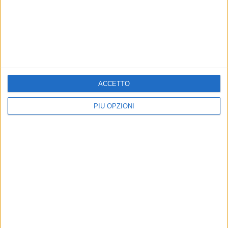
ACCETTO
PIÙ OPZIONI
Altri contenuti a tema
Il restyling del campo
S'inaugura questa sera il
sportivo "De Pergola":
Campo Sportivo Polivalente