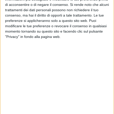
vecchie glorie del calcio giovinazzese, amministratori e
di acconsentire o di negare il consenso.
Si rende noto che alcuni
amanti dello sport.
trattamenti dei dati personali possono non richiedere il tuo
consenso, ma hai il diritto di opporti a tale trattamento. Le tue
Per i lavori di riqualificazione del De Pergola sono stati
preferenze si applicheranno solo a questo sito web. Puoi
stanziati in totale circa 2 milioni e mezzo di euro. Per il primo
modificare le tue preferenze o revocare il consenso in qualsiasi
step dei lavori sono stati impiegati 496mila finanziati dalla
momento tornando su questo sito e facendo clic sul pulsante
Regione Puglia e 140mila dal Comune di Giovinazzo. Per il
"Privacy" in fondo alla pagina web.
secondo step dei lavori sono già disponibili 1milione800mila
euro rivenienti dal PNRR ( il Comune di Giovinazzo se li
aggiudicò tra circa 8mila comuni partecipanti, ma alla fine
furono finanziati solo 400 progetti).
«Riapre un luogo che aiuta a sognare, i più grandi
torneranno nostalgici, i più piccoli su quest'erba
alimenteranno le loro aspirazioni
- dichiara il sindaco
Michele Sollecito- "
Per noi questo obiettivo nasce da
lontano quando, con il sindaco che mi preceduto Tommaso
Depalma, ascoltavamo le lamentele di quanti, nonostante
tutto, si allenavano sul vecchio campo in condizioni davvero