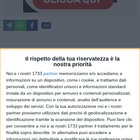
425
Saranno
Roberto Donadoni e Renato Olive,
allenatori e ex
calciatori di serie A, ad inaugurare il nuovo campo sportivo
Il rispetto della tua riservatezza è la
nostra priorità
di Giovinazzo 'Raffaele De Pergola'. Alla manifestazione che
si terrà domenica prossima, 5 marzo, a partire dalle ore
Noi e i nostri 1733
partner
memorizziamo e/o accediamo a
10.00, interverranno il sindaco, Michele Sollecito, l'assessore
informazioni su un dispositivo, come i cookie, e trattiamo dati
personali, come identificatori univoci e informazioni standard
ai Lavori Pubblici, Gaetano Depalo, l'assessore allo Sport,
inviate da un dispositivo per annunci e contenuti personalizzati,
Vincenza Serrone, il Vescovo della Diocesi di Molfetta-Ruvo-
misurazione di annunci e contenuti, analisi dell'audience e
Giovinazzo-Terlizzi, Mons. Domenico Cornacchia, oltre a
sviluppo dei servizi.
Con la tua autorizzazione noi e i nostri
rappresentanti del mondo politico e sportivo.
partner possiamo utilizzare dati precisi di geolocalizzazione e
identificazione tramite la scansione del dispositivo. Puoi fare clic
Per l'occasione, toccherà a Donadoni e Olive dare il calcio
per consentire a noi e ai nostri 1733 partner il trattamento per le
d'inizio di una partita amichevole che sarà disputata tra
finalità sopra descritte. In alternativa puoi accedere a
informazioni più dettagliate e modificare le tue preferenze prima