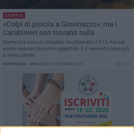
CRONACA
«Colpi di pistola a Giovinazzo», ma i
Carabinieri non trovano nulla
Domenica sera un cittadino ha chiamato il 112, ma sul
posto nessun riscontro oggettivo. È il secondo caso più
o meno simile
GIOVINAZZO -
MERCOLEDÌ 3 DICEMBRE 2025
11.34