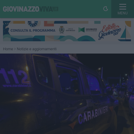
MENU
Home
Notizie e aggiornamenti