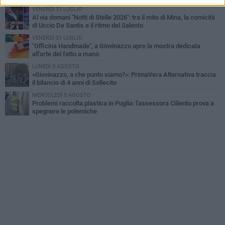
VENERDÌ 31 LUGLIO
Al via domani "Notti di Stelle 2026": tra il mito di Mina, la comicità
di Uccio De Santis e il ritmo del Salento
VENERDÌ 31 LUGLIO
"Officina Handmade", a Giovinazzo apre la mostra dedicata
all'arte del fatto a mano
LUNEDÌ 3 AGOSTO
«Giovinazzo, a che punto siamo?»: PrimaVera Alternativa traccia
il bilancio di 4 anni di Sollecito
MERCOLEDÌ 5 AGOSTO
Problemi raccolta plastica in Puglia: l'assessora Ciliento prova a
spegnere le polemiche