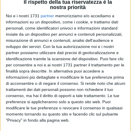
Il rispetto della tua riservatezza è la
nostra priorità
Noi e i nostri 1731
partner
memorizziamo e/o accediamo a
informazioni su un dispositivo, come i cookie, e trattiamo dati
44
A cura di
personali, come identificatori univoci e informazioni standard
LA REDAZIONE
inviate da un dispositivo per annunci e contenuti personalizzati,
misurazione di annunci e contenuti, analisi dell'audience e
sviluppo dei servizi.
Con la tua autorizzazione noi e i nostri
partner possiamo utilizzare dati precisi di geolocalizzazione e
Almeno un colpo di pistola, molto probabilmente a salve, è
identificazione tramite la scansione del dispositivo. Puoi fare clic
stato segnalato domenica sera a Giovinazzo, nei paraggi del
per consentire a noi e ai nostri 1731 partner il trattamento per le
lungomare di Ponente. L'allarme quando qualcuno ha
finalità sopra descritte. In alternativa puoi accedere a
afferrato il telefono e ha comunicato di aver udito dei colpi
informazioni più dettagliate e modificare le tue preferenze prima
d'arma da fuoco. Senza, però, vi sia stato alcun riscontro. E
di acconsentire o di negare il consenso.
Si rende noto che alcuni
sul caso, adesso, è mistero.
trattamenti dei dati personali possono non richiedere il tuo
consenso, ma hai il diritto di opporti a tale trattamento. Le tue
preferenze si applicheranno solo a questo sito web. Puoi
Il caso - già il secondo in poco più di una settimana in città -
modificare le tue preferenze o revocare il consenso in qualsiasi
risale alle ore 20.00 di domenica, quando qualcuno ha
momento tornando su questo sito e facendo clic sul pulsante
telefonato al
112
, spiegando che nella prima traversa di via
"Privacy" in fondo alla pagina web.
Molfetta, a ridosso del lungomare Marina Italiana, aveva
udito un colpo d'arma da fuoco vicino all'abitazione di un