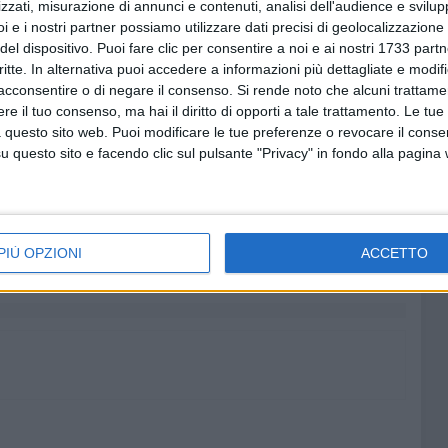
zzati, misurazione di annunci e contenuti, analisi dell'audience e svilupp
l 3,3%.
i e i nostri partner possiamo utilizzare dati precisi di geolocalizzazione 
del dispositivo. Puoi fare clic per consentire a noi e ai nostri 1733 partn
5 ed il 10%, mentre la Lega cala vistosamente sino al 4,3-
critte. In alternativa puoi accedere a informazioni più dettagliate e modif
acconsentire o di negare il consenso.
Si rende noto che alcuni trattamen
e il tuo consenso, ma hai il diritto di opporti a tale trattamento. Le tue
 giornata di lunedì 26 settembre sul nostro portale.
 questo sito web. Puoi modificare le tue preferenze o revocare il conse
questo sito e facendo clic sul pulsante "Privacy" in fondo alla pagina
MELCHIORRE
7 AGOSTO 2026
rto
Grande partecipazione nell'agro
di Giovinazzo per la festa della
PIÙ OPZIONI
ACCETTO
Trasfigurazione di Nostro
Signore