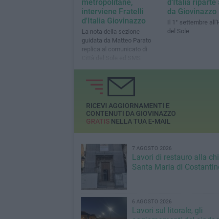
metropolitane,
d'Italia ripart
interviene Fratelli
da Giovinazzo
d'Italia Giovinazzo
Il 1° settembre all'
del Sole
La nota della sezione
guidata da Matteo Parato
replica al comunicato di
Città del Sole ed SMS
RICEVI AGGIORNAMENTI E
CONTENUTI DA GIOVINAZZO
GRATIS
NELLA TUA E-MAIL
7 AGOSTO 2026
Lavori di restauro alla ch
Santa Maria di Costantin
6 AGOSTO 2026
Lavori sul litorale, gli