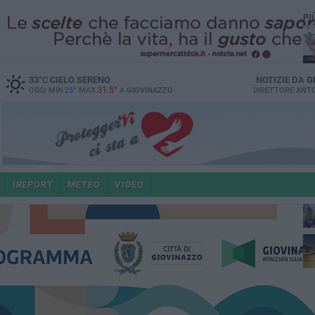
PI
33
°C
CIELO SERENO
NOTIZIE DA
G
31.5°
OGGI MIN
23°
MAX
A
GIOVINAZZO
DIRETTORE
ANTO
po
IREPORT
METEO
VIDEO
4 a