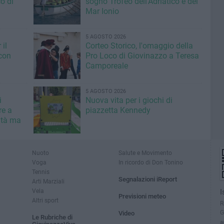
o di
sogno Trofeo dell'Adriatico e del
Mar Ionio
5 AGOSTO 2026
il
Corteo Storico, l'omaggio della
con
Pro Loco di Giovinazzo a Teresa
Camporeale
5 AGOSTO 2026
i
Nuova vita per i giochi di
re a
piazzetta Kennedy
ità ma
Nuoto
Salute e Movimento
Voga
In ricordo di Don Tonino
Tennis
Segnalazioni iReport
Arti Marziali
Vela
I
Previsioni meteo
Altri sport
R
G
Video
Le Rubriche di
a