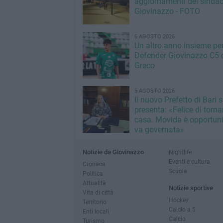
aggiornamenti del sindac
Giovinazzo - FOTO
6 AGOSTO 2026
Un altro anno insieme per 
Defender Giovinazzo C5 
Greco
5 AGOSTO 2026
Il nuovo Prefetto di Bari s
presenta: «Felice di torna
casa. Movida è opportun
va governata»
Notizie da Giovinazzo
Nightlife
Eventi e cultura
Cronaca
Scuola
Politica
Attualità
Notizie sportive
Vita di città
Hockey
Territorio
Calcio a 5
Enti locali
Calcio
Turismo