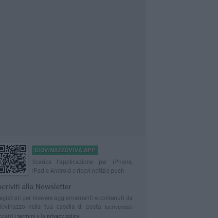
GIOVINAZZOVIVA APP
Scarica l'applicazione per iPhone,
iPad e Android e ricevi notizie push
scriviti alla Newsletter
egistrati per ricevere aggiornamenti e contenuti da
iovinazzo nella tua casella di posta
Iscrivendoti
ccetti i
termini
e la
privacy policy