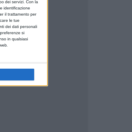
o dei servizi.
Con la
e identificazione
er il trattamento per
icare le tue
ti dei dati personali
 preferenze si
nso in qualsiasi
 web.