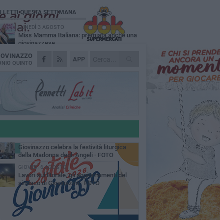
Ù LETTI QUESTA SETTIMANA
LUNEDÌ 3 AGOSTO
Miss Mamma Italiana: premiata anche una
giovinazzese
IOVINAZZO
MARTEDÌ 4 AGOSTO
APP
Liquidi oleosi sul litorale di Giovinazzo,
NIO QUINTO
rimossa macchia di idrocarburi
MERCOLEDÌ 5 AGOSTO
Problemi raccolta plastica in Puglia:
l'assessora Ciliento prova a spegnere le
lemiche
LUNEDÌ 3 AGOSTO
«Giovinazzo, a che punto siamo?»:
PrimaVera Alternativa traccia il bilancio di
nni di Sollecito
MARTEDÌ 4 AGOSTO
Giovinazzo celebra la festività liturgica
della Madonna degli Angeli - FOTO
GIOVEDÌ 6 AGOSTO
Lavori sul litorale, gli aggiornamenti del
sindaco di Giovinazzo - FOTO