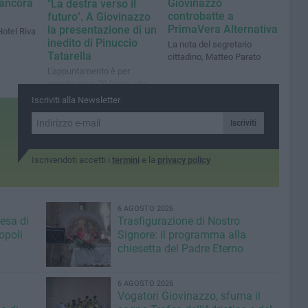
e ancora
Giovinazzo
"La destra verso il
controbatte a
futuro". A Giovinazzo
PrimaVera Alternativa
la presentazione di un
Hotel Riva
inedito di Pinuccio
La nota del segretario
Tatarella
cittadino, Matteo Parato
L'appuntamento è per
questa sera, 20 luglio, alla
Vedetta sul Mediterraneo
Iscriviti alla Newsletter
Iscriviti
Iscrivendoti accetti i
termini
e la
privacy policy
6 AGOSTO 2026
iesa di
Trasfigurazione di Nostro
opoli
Signore: il programma alla
chiesetta del Padre Eterno
6 AGOSTO 2026
Vogatori Giovinazzo, sfuma il