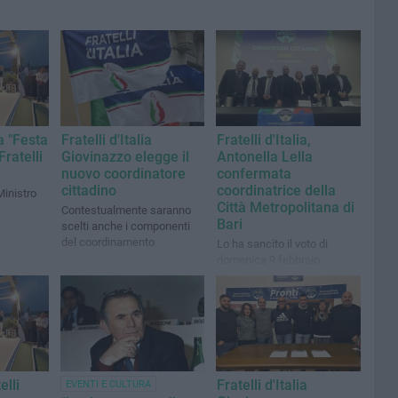
a "Festa
Fratelli d'Italia
Fratelli d'Italia,
Fratelli
Giovinazzo elegge il
Antonella Lella
nuovo coordinatore
confermata
cittadino
coordinatrice della
Ministro
Città Metropolitana di
Contestualmente saranno
Bari
scelti anche i componenti
del coordinamento
Lo ha sancito il voto di
domenica 9 febbraio
durante il congresso
cittadino del partito di
Giorgia Meloni
elli
Fratelli d'Italia
EVENTI E CULTURA