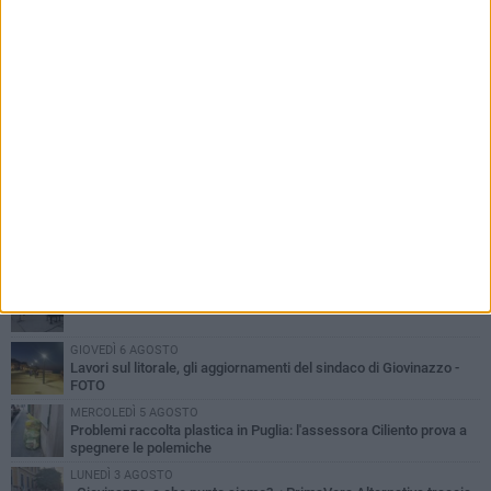
PIÙ LETTI QUESTA SETTIMANA
LUNEDÌ 3 AGOSTO
Miss Mamma Italiana: premiata anche una giovinazzese
MARTEDÌ 4 AGOSTO
Liquidi oleosi sul litorale di Giovinazzo, rimossa macchia di
idrocarburi
VENERDÌ 7 AGOSTO
A Giovinazzo c'è il Concerto all'Alba
GIOVEDÌ 6 AGOSTO
Lavori sul litorale, gli aggiornamenti del sindaco di Giovinazzo -
FOTO
MERCOLEDÌ 5 AGOSTO
Problemi raccolta plastica in Puglia: l'assessora Ciliento prova a
spegnere le polemiche
LUNEDÌ 3 AGOSTO