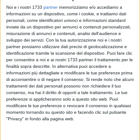
Noi e i nostri 1733
partner
memorizziamo e/o accediamo a
informazioni su un dispositivo, come i cookie, e trattiamo dati
74
A cura di
GIANLUCA BATTISTA
personali, come identificatori univoci e informazioni standard
inviate da un dispositivo per annunci e contenuti personalizzati,
misurazione di annunci e contenuti, analisi dell'audience e
sviluppo dei servizi.
Con la tua autorizzazione noi e i nostri
Il testo dello spettacolo "Tanto vale divertirsi", scritto dal
partner possiamo utilizzare dati precisi di geolocalizzazione e
giovinazzese
Damiano Francesco Nirchio
e in tournée anche
identificazione tramite la scansione del dispositivo. Puoi fare clic
per consentire a noi e ai nostri 1733 partner il trattamento per le
quest'anno, si è aggiudicato il prestigioso
Premio "Giacomo
finalità sopra descritte. In alternativa puoi accedere a
Matteotti 2025",
istituito dalla Presidenza del Consiglio dei
informazioni più dettagliate e modificare le tue preferenze prima
Ministri.
di acconsentire o di negare il consenso.
Si rende noto che alcuni
trattamenti dei dati personali possono non richiedere il tuo
Lo scorso 12 ottobre è arrivata la conferma e sulle pagine
consenso, ma hai il diritto di opporti a tale trattamento. Le tue
social, la compagnia UNO&Trio ha voluto omaggiare
preferenze si applicheranno solo a questo sito web. Puoi
l'eccellente lavoro dell'attore, regista ed autore di Giovinazzo.
modificare le tue preferenze o revocare il consenso in qualsiasi
momento tornando su questo sito e facendo clic sul pulsante
Il 29 ottobre ci sarà la cerimonia ufficiale di premiazione a
"Privacy" in fondo alla pagina web.
Palazzo Chigi.
«Quando abbiamo deciso di raccontare questa storia
-