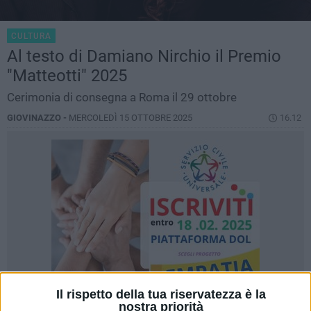
CULTURA
Al testo di Damiano Nirchio il Premio
"Matteotti" 2025
Cerimonia di consegna a Roma il 29 ottobre
GIOVINAZZO -
MERCOLEDÌ 15 OTTOBRE 2025
16.12
Il rispetto della tua riservatezza è la
nostra priorità