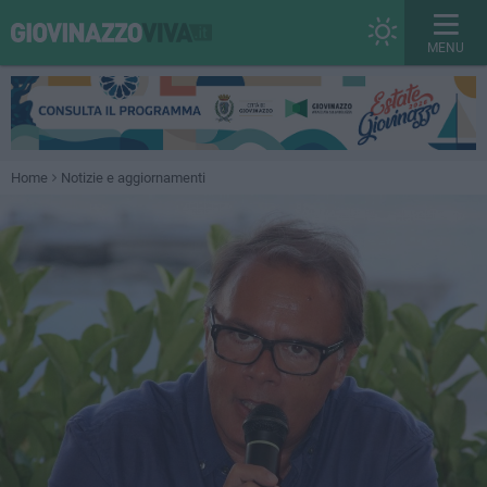
MENU
Home
Notizie e aggiornamenti