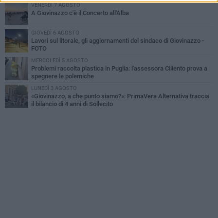
VENERDÌ 7 AGOSTO
A Giovinazzo c'è il Concerto all'Alba
GIOVEDÌ 6 AGOSTO
Lavori sul litorale, gli aggiornamenti del sindaco di Giovinazzo -
FOTO
MERCOLEDÌ 5 AGOSTO
Problemi raccolta plastica in Puglia: l'assessora Ciliento prova a
spegnere le polemiche
LUNEDÌ 3 AGOSTO
«Giovinazzo, a che punto siamo?»: PrimaVera Alternativa traccia
il bilancio di 4 anni di Sollecito