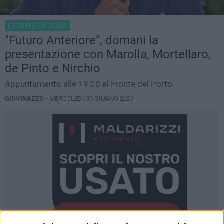
EVENTI E CULTURA
"Futuro Anteriore", domani la
presentazione con Marolla, Mortellaro,
de Pinto e Nirchio
Appuntamento alle 19.00 al Fronte del Porto
GIOVINAZZO -
MERCOLEDÌ 30 GIUGNO 2021