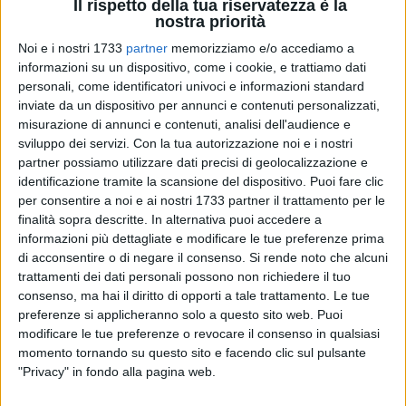
Il rispetto della tua riservatezza è la
nostra priorità
Noi e i nostri 1733
partner
memorizziamo e/o accediamo a
informazioni su un dispositivo, come i cookie, e trattiamo dati
A cura di
MARZIA MORVA
personali, come identificatori univoci e informazioni standard
inviate da un dispositivo per annunci e contenuti personalizzati,
misurazione di annunci e contenuti, analisi dell'audience e
sviluppo dei servizi.
Con la tua autorizzazione noi e i nostri
Sono ben 21 gli autori che hanno immaginato il domani al
partner possiamo utilizzare dati precisi di geolocalizzazione e
termine di un'emergenza sanitaria che appare infinita e che,
identificazione tramite la scansione del dispositivo. Puoi fare clic
per consentire a noi e ai nostri 1733 partner il trattamento per le
nonostante le rassicurazioni delle ultime settimane, non
finalità sopra descritte. In alternativa puoi accedere a
sembra vicina alla conclusione.
informazioni più dettagliate e modificare le tue preferenze prima
di acconsentire o di negare il consenso.
Si rende noto che alcuni
Lo hanno fatto nel libro "Futuro anteriore - La vita che verrà
trattamenti dei dati personali possono non richiedere il tuo
in 21 racconti" (Gelsorosso Editore) uscito lo scorso autunno
consenso, ma hai il diritto di opporti a tale trattamento. Le tue
e curato dal giovinazzese Michele Marolla (in foto), una delle
preferenze si applicheranno solo a questo sito web. Puoi
storiche firme del giornalismo pugliese. Con lui, giovedì 1°
modificare le tue preferenze o revocare il consenso in qualsiasi
momento tornando su questo sito e facendo clic sul pulsante
luglio alle 19.00, al Fronte del Porto, nei pressi del Molo di
"Privacy" in fondo alla pagina web.
sottovento a Giovinazzo, ci saranno altri tre autori locali:
Giuseppe de Pinto, Domenico Mortellaro e Damiano