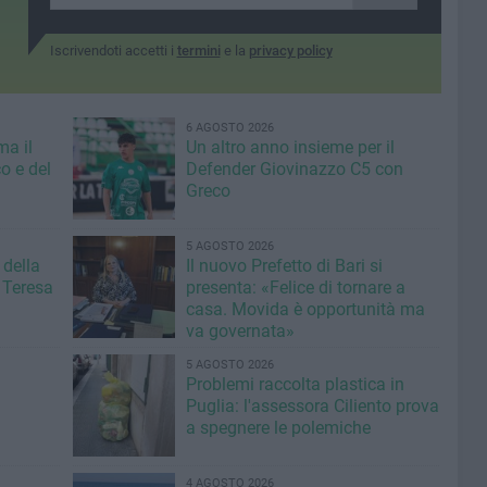
Iscrivendoti accetti i
termini
e la
privacy policy
6 AGOSTO 2026
ma il
Un altro anno insieme per il
o e del
Defender Giovinazzo C5 con
Greco
5 AGOSTO 2026
 della
Il nuovo Prefetto di Bari si
 Teresa
presenta: «Felice di tornare a
casa. Movida è opportunità ma
va governata»
5 AGOSTO 2026
Problemi raccolta plastica in
Puglia: l'assessora Ciliento prova
a spegnere le polemiche
4 AGOSTO 2026