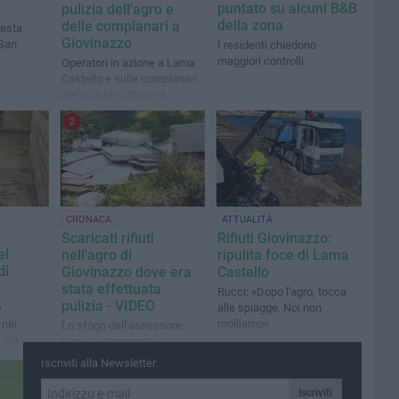
puntato su alcuni B&B
pulizia dell'agro e
della zona
delle complanari a
uesta
Giovinazzo
 San
I residenti chiedono
maggiori controlli
Operatori in azione a Lama
Castello e sulle complanari
della 16 bis. Ulteriore
passaggio anche in località
2
Misericordia
CRONACA
ATTUALITÀ
Scaricati rifiuti
Rifiuti Giovinazzo:
el
nell'agro di
ripulita foce di Lama
di
Giovinazzo dove era
Castello
stata effettuata
Rucci: «Dopo l'agro, tocca
pulizia - VIDEO
o
alle spiagge. Noi non
 nei
molliamo»
Lo sfogo dell'assessore
 del
Rucci: «Vergogna!»
Iscriviti alla Newsletter
Iscriviti