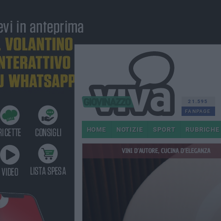
21.595
FANPAGE
HOME
NOTIZIE
SPORT
RUBRICHE