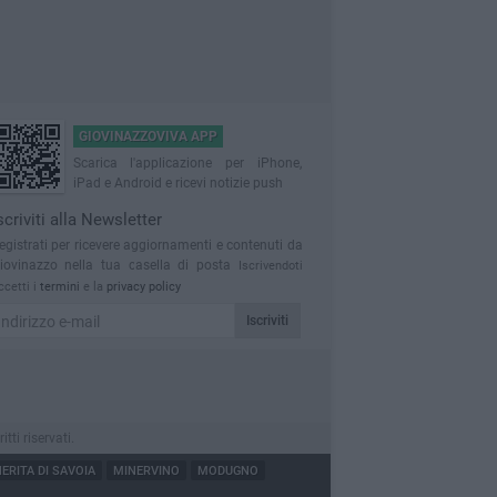
GIOVINAZZOVIVA APP
Scarica l'applicazione per iPhone,
iPad e Android e ricevi notizie push
scriviti alla Newsletter
egistrati per ricevere aggiornamenti e contenuti da
iovinazzo nella tua casella di posta
Iscrivendoti
ccetti i
termini
e la
privacy policy
Iscriviti
ti riservati.
RITA DI SAVOIA
MINERVINO
MODUGNO