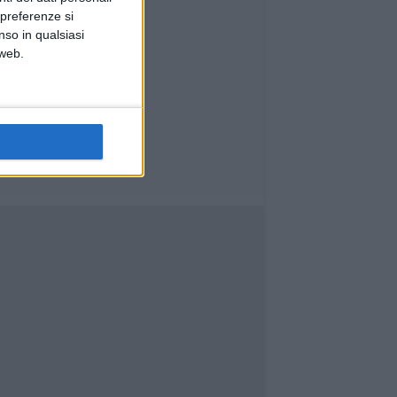
 preferenze si
nso in qualsiasi
 web.