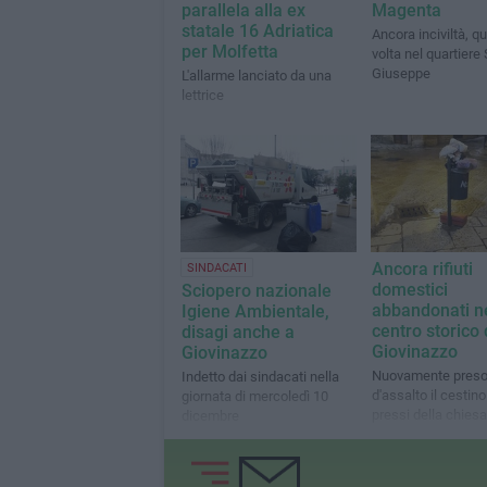
parallela alla ex
Magenta
statale 16 Adriatica
Ancora inciviltà, q
per Molfetta
volta nel quartiere
Giuseppe
L'allarme lanciato da una
lettrice
Ancora rifiuti
SINDACATI
domestici
Sciopero nazionale
abbandonati n
Igiene Ambientale,
centro storico 
disagi anche a
Giovinazzo
Giovinazzo
Nuovamente pres
Indetto dai sindacati nella
d'assalto il cestino
giornata di mercoledì 10
pressi della chiesa
dicembre
Carmine