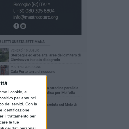
Ù LETTI QUESTA SETTIMANA
VENERDÌ 10 LUGLIO
Sterpaglie ed erba alta: aree del cimitero di
Giovinazzo in stato di degrado
MARTEDÌ 30 GIUGNO
Cala Porto terra di nessuno
ità
GIOVEDÌ 9 LUGLIO
Rifiuti e sterpaglie nella stradina parallela
ome i cookie, e
alla ex statale 16 Adriatica per Molfetta
spositivo per annunci
LUNEDÌ 20 LUGLIO
o dei servizi.
Con la
Vandalizzata la prima seduta sul Molo di
Levante
e identificazione
er il trattamento per
icare le tue
ti dei dati personali