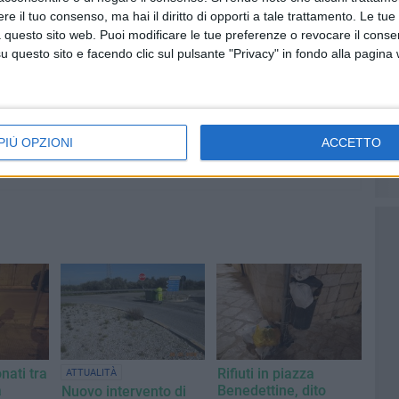
e il tuo consenso, ma hai il diritto di opporti a tale trattamento. Le tue
6 AGOSTO 2026
Lavori sul litorale, gli
 questo sito web. Puoi modificare le tue preferenze o revocare il conse
la
aggiornamenti del sindaco di
questo sito e facendo clic sul pulsante "Privacy" in fondo alla pagina
o
Giovinazzo - FOTO
PIÙ OPZIONI
ACCETTO
nati tra
Rifiuti in piazza
ATTUALITÀ
a
Benedettine, dito
Nuovo intervento di