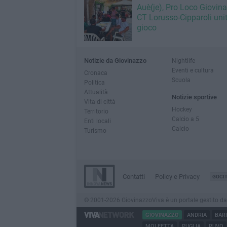
Auè(je), Pro Loco Giovin
CT Lorusso-Cipparoli unit
gioco
Notizie da Giovinazzo
Nightlife
Eventi e cultura
Cronaca
Scuola
Politica
Attualità
Notizie sportive
Vita di città
Hockey
Territorio
Calcio a 5
Enti locali
Calcio
Turismo
Contatti
Policy e Privacy
GOCI
© 2001-2026 GiovinazzoViva è un portale gestito da In
GIOVINAZZO
ANDRIA
BARI
MOLFETTA
PUGLIA
RUVO