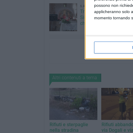
possono non richieder
6 AGOSTO 2026
Trasfigurazione di Nostro
applicheranno solo a
Signore: il programma al
momento tornando su 
chiesetta del Padre Etern
Altri contenuti a tema
Rifiuti e sterpaglie
Rifiuti abbando
nella stradina
via Dogali e vi