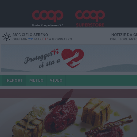
38
°C
CIELO SERENO
NOTIZIE DA
G
31°
OGGI MIN
23°
MAX
A
GIOVINAZZO
DIRETTORE
ANTO
IREPORT
METEO
VIDEO