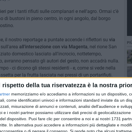
ri per i tanti rifiuti sulle complanari e nell'agro. Ormai c'è
 di bustoni in pieno centro, in ogni angolo, dal borgo
ostino.
e, il nostro reportage a puntate accende i riflettori su
via
PI
sull'area
all'intersezione con via Magenta
, nel rione San
ziato domestico lasciato all'incrocio, nottetempo,
 avranno pensato gli autori del gesto, non accadrà nulla.
po - ci dicono gli stessi residenti - e, come si vede nella
tta per la frutta lasciata nei pressi di un portarifiuti.
l rispetto della tua riservatezza è la nostra prior
alcosa di simile? Noi continuiamo a segnalare, a
artner
memorizziamo e/o accediamo a informazioni su un dispositivo, c
ine. Ma dall'amministrazione comunale non arrivano
ali, come identificatori univoci e informazioni standard inviate da un di
nomeni come sta accadendo in altri comuni, nemmeno
zzati, misurazione di annunci e contenuti, analisi dell'audience e svilupp
olo questo educherebbe chi non ha alcun senso civico.
i e i nostri partner possiamo utilizzare dati precisi di geolocalizzazione 
del dispositivo. Puoi fare clic per consentire a noi e ai nostri 1731 partn
critte. In alternativa puoi accedere a informazioni più dettagliate e modif
acconsentire o di negare il consenso.
Si rende noto che alcuni trattamen