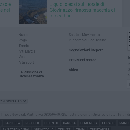
azzo e
Liquidi oleosi sul litorale di
e nel
Giovinazzo, rimossa macchia di
idrocarburi
Nuoto
Salute e Movimento
Voga
In ricordo di Don Tonino
Tennis
Segnalazioni iReport
Arti Marziali
Vela
I
Previsioni meteo
Altri sport
R
G
Video
Le Rubriche di
a
GiovinazzoViva
TY NEWS PLATFORM
novaNews srl. Partita iva 08059640725. Testata giornalistica registrata. Tutti i dirit
BARLETTA
BISCEGLIE
BITONTO
CANOSA
CERIGNOLA
CORATO
MARGHE
SAN FERDINANDO
SPINAZZOLA
TERLIZZI
TRANI
TRINITAPOLI