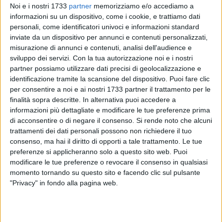
Noi e i nostri 1733
partner
memorizziamo e/o accediamo a
informazioni su un dispositivo, come i cookie, e trattiamo dati
personali, come identificatori univoci e informazioni standard
74
A cura di
inviate da un dispositivo per annunci e contenuti personalizzati,
GIANLUCA BATTISTA
misurazione di annunci e contenuti, analisi dell'audience e
sviluppo dei servizi.
Con la tua autorizzazione noi e i nostri
partner possiamo utilizzare dati precisi di geolocalizzazione e
identificazione tramite la scansione del dispositivo. Puoi fare clic
per consentire a noi e ai nostri 1733 partner il trattamento per le
finalità sopra descritte. In alternativa puoi accedere a
informazioni più dettagliate e modificare le tue preferenze prima
Continua la pessima abitudine di abbandonare rifiuti
di acconsentire o di negare il consenso.
Si rende noto che alcuni
domestici nei pressi di un cestino portarifiuti
tra via San
trattamenti dei dati personali possono non richiedere il tuo
Giuseppe e via Madonna degli Angeli,
a due passi da
consenso, ma hai il diritto di opporti a tale trattamento. Le tue
piazza San Salvatore, nel cuore del borgo antico
preferenze si applicheranno solo a questo sito web. Puoi
giovinazzese, in una zona frequentatissima anche da turisti
modificare le tue preferenze o revocare il consenso in qualsiasi
momento tornando su questo sito e facendo clic sul pulsante
stranieri che alloggiano in B&B ed hotel.
"Privacy" in fondo alla pagina web.
La foto che vedete pubblicata è stata scattata nel
pomeriggio di lunedì 4 agosto e testimonia come ci siano
residenti che non fanno correttamente la raccolta