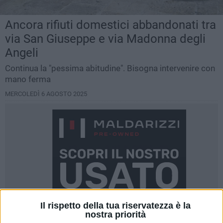
Ancora rifiuti domestici abbandonati tra
via San Giuseppe e via Madonna degli
Angeli
Continua la "pessima abitudine". Bisogna intervenire con
mano ferma
MERCOLEDÌ 6 AGOSTO 2025
Il rispetto della tua riservatezza è la
nostra priorità