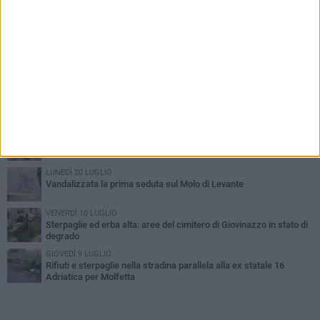
PIÙ LETTI QUESTA SETTIMANA
MARTEDÌ 30 GIUGNO
Cala Porto terra di nessuno
LUNEDÌ 20 LUGLIO
Vandalizzata la prima seduta sul Molo di Levante
VENERDÌ 10 LUGLIO
Sterpaglie ed erba alta: aree del cimitero di Giovinazzo in stato di
degrado
GIOVEDÌ 9 LUGLIO
Rifiuti e sterpaglie nella stradina parallela alla ex statale 16
Adriatica per Molfetta