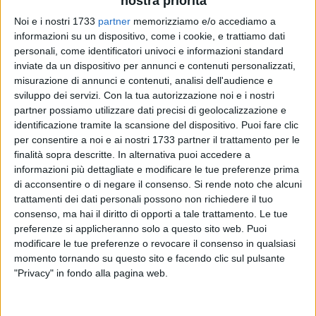
nostra priorità
Noi e i nostri 1733
partner
memorizziamo e/o accediamo a
18
A cura di
informazioni su un dispositivo, come i cookie, e trattiamo dati
GIUSEPPE DALBIS
personali, come identificatori univoci e informazioni standard
inviate da un dispositivo per annunci e contenuti personalizzati,
misurazione di annunci e contenuti, analisi dell'audience e
sviluppo dei servizi.
Con la tua autorizzazione noi e i nostri
Primo turno infrasettimanale per l'AFP Giovinazzo che
partner possiamo utilizzare dati precisi di geolocalizzazione e
questa sera, alle ore 20.45, affronterà il Follonica Hockey.
identificazione tramite la scansione del dispositivo. Puoi fare clic
In un Capannino deserto e silenzioso per la gara a porte
per consentire a noi e ai nostri 1733 partner il trattamento per le
chiuse, i biancoverdi inseguono ancora una volta i primi
finalità sopra descritte. In alternativa puoi accedere a
punti in questo campionato. Depalma, che da sabato ha
informazioni più dettagliate e modificare le tue preferenze prima
ritrovato a tempo pieno capitan Amato dopo l'infortunio,
di acconsentire o di negare il consenso.
Si rende noto che alcuni
trattamenti dei dati personali possono non richiedere il tuo
spera in una vittoria al quarto tentativo. Nelle prime tre
consenso, ma hai il diritto di opporti a tale trattamento. Le tue
giornate, infatti, i biancoverdi hanno incassato tre sconfitte,
preferenze si applicheranno solo a questo sito web. Puoi
l'ultima delle quali contro il Forte dei Marmi. Nel 5-6 contro i
modificare le tue preferenze o revocare il consenso in qualsiasi
rossoblu, l'AFP Giovinazzo ha vissuto emozioni contrastanti:
momento tornando su questo sito e facendo clic sul pulsante
prima la sofferenza per un primo tempo terminato in
"Privacy" in fondo alla pagina web.
svantaggio, poi il sollievo quando è riuscita a ribaltare il
risultato grazie a Cardoso e Clavel e infine la forte delusione