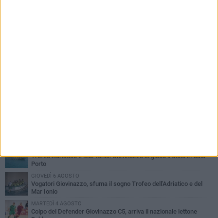
PIÙ LETTI QUESTA SETTIMANA
SABATO 1 AGOSTO
Il Defender Giovinazzo C5 pone sempre fiducia in Marolla
MARTEDÌ 4 AGOSTO
U.S. Giovinazzo Calcio: una giornata per ricordare chi ha fatto la
storia biancoverde
DOMENICA 2 AGOSTO
Trofeo Adriatico e Mar Ionio: Giovinazzo si gioca il titolo in Cala
Porto
GIOVEDÌ 6 AGOSTO
Vogatori Giovinazzo, sfuma il sogno Trofeo dell'Adriatico e del
Mar Ionio
MARTEDÌ 4 AGOSTO
Colpo del Defender Giovinazzo C5, arriva il nazionale lettone