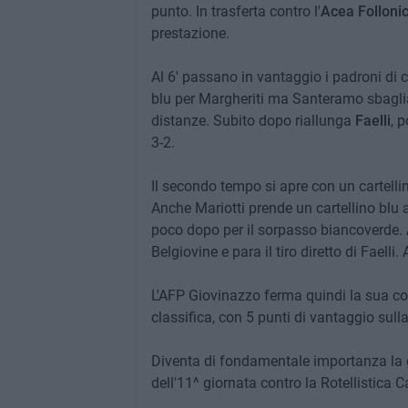
punto. In trasferta contro l'
Acea Folloni
prestazione.
Al 6' passano in vantaggio i padroni di
blu per Margheriti ma Santeramo sbaglia 
distanze. Subito dopo riallunga
Faelli
, 
3-2.
Il secondo tempo si apre con un cartell
Anche Mariotti prende un cartellino blu a
poco dopo per il sorpasso biancoverde. A
Belgiovine e para il tiro diretto di Faelli. A
L'AFP Giovinazzo ferma quindi la sua c
classifica, con 5 punti di vantaggio sull
Diventa di fondamentale importanza la g
dell'11^ giornata contro la Rotellistica 