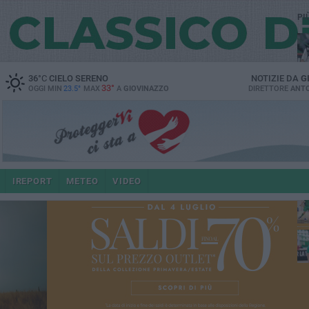
PI
36
°C
CIELO SERENO
NOTIZIE DA
G
33°
OGGI MIN
23.5°
MAX
A
GIOVINAZZO
DIRETTORE
ANTO
IREPORT
METEO
VIDEO