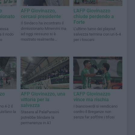
o
AFP Giovinazzo,
L’AFP Giovinazzo
pionato
cercasi presidente
chiude perdendo a
Forte
Il Sindaco ha incontrato il
dimissionario Minervini ma
messa
L’ultimo turno dei playout
ad oggi nessuno si è
a il nodo
salvezza termina con un 6-4
mostrato realmente
io
per i toscani
interessato al subentro
zzo
AFP Giovinazzo, una
L'AFP Giovinazzo
vittoria per la
vince ma rischia
salvezza
o 4-2 il
I biancoverdi si vendicano
uistano la
contro il Breganze non
Stasera al PalaPansini
senza far soffrire i tifosi
potrebbe blindare la
permanenza in A1