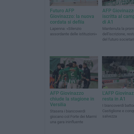
Futuro AFP
AFP Giovinazz
Giovinazzo: la nuova
iscritta al cam
cordata si defila
di A1
Lapenna: «Silenzio
Mantenuta la pro
assordante delle istituzioni»
dell'iscrizione, rest
del futuro societar
AFP Giovinazzo
L'AFP Giovina
chiude la stagione in
resta in A1
Versilia
I biancoverdi batton
Castiglione e conq
Stasera i biancoverdi
salvezza
giocano col Forte dei Marmi
una gara ininfluente