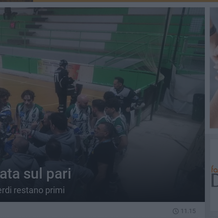
ta sul pari
erdi restano primi
11.15