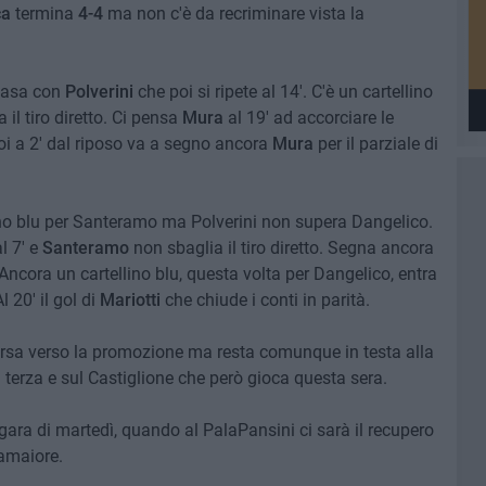
ca
termina
4-4
ma non c'è da recriminare vista la
 casa con
Polverini
che poi si ripete al 14'. C'è un cartellino
il tiro diretto. Ci pensa
Mura
al 19' ad accorciare le
poi a 2' dal riposo va a segno ancora
Mura
per il parziale di
ino blu per Santeramo ma Polverini non supera Dangelico.
l 7' e
Santeramo
non sbaglia il tiro diretto. Segna ancora
ncora un cartellino blu, questa volta per Dangelico, entra
l 20' il gol di
Mariotti
che chiude i conti in parità.
orsa verso la promozione ma resta comunque in testa alla
a terza e sul Castiglione che però gioca questa sera.
ara di martedì, quando al PalaPansini ci sarà il recupero
Camaiore.