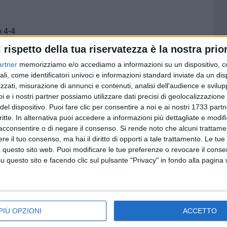
 4-4
on Sarzana 4-7
l rispetto della tua riservatezza è la nostra prior
rmi 7-5
artner
memorizziamo e/o accediamo a informazioni su un dispositivo, c
istica Camaiore 7-1
ali, come identificatori univoci e informazioni standard inviate da un di
zzati, misurazione di annunci e contenuti, analisi dell'audience e svilupp
i e i nostri partner possiamo utilizzare dati precisi di geolocalizzazione 
del dispositivo. Puoi fare clic per consentire a noi e ai nostri 1733 partn
critte. In alternativa puoi accedere a informazioni più dettagliate e modif
acconsentire o di negare il consenso.
Si rende noto che alcuni trattamen
e il tuo consenso, ma hai il diritto di opporti a tale trattamento. Le tue
 questo sito web. Puoi modificare le tue preferenze o revocare il conse
questo sito e facendo clic sul pulsante "Privacy" in fondo alla pagina
PIÙ OPZIONI
ACCETTO