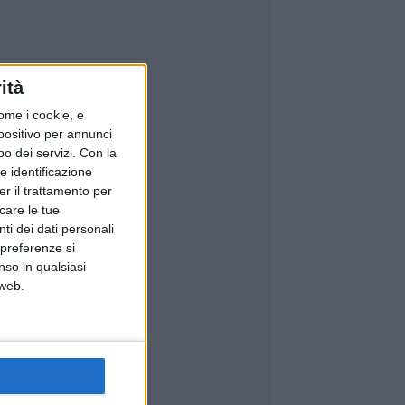
ità
ome i cookie, e
spositivo per annunci
o dei servizi.
Con la
e identificazione
er il trattamento per
icare le tue
ti dei dati personali
 preferenze si
nso in qualsiasi
 web.