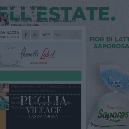
Ù LETTI QUESTA SETTIMANA
SABATO 1 AGOSTO
Il Defender Giovinazzo C5 pone sempre
fiducia in Marolla
IOVINAZZO
MARTEDÌ 4 AGOSTO
APP
U.S. Giovinazzo Calcio: una giornata per
NIO QUINTO
ricordare chi ha fatto la storia biancoverde
DOMENICA 2 AGOSTO
Trofeo Adriatico e Mar Ionio: Giovinazzo si
gioca il titolo in Cala Porto
GIOVEDÌ 6 AGOSTO
Vogatori Giovinazzo, sfuma il sogno Trofeo
dell'Adriatico e del Mar Ionio
MARTEDÌ 4 AGOSTO
Colpo del Defender Giovinazzo C5, arriva il
nazionale lettone Baklanovs
GIOVEDÌ 6 AGOSTO
Un altro anno insieme per il Defender
Giovinazzo C5 con Greco