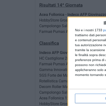
Risultati 14^ Giornata
Acea Follonica - Indeco AFP Giovinazzo
HobbyStore Grosseto - Gamma Innovati
I
Campolongo Salerno - SGS Forte dei Ma
Noi e i nostri 1733
p
Farmaè Pumas Ancora Viareggio - Rotell
trattiamo dati person
e contenuti personali
Classifica
tua autorizzazione no
tramite la scansione 
Indeco AFP Giovinazzo 33
le finalità sopra des
HC Castiglione 28
preferenze prima di 
Farmaè Pumas Ancora Viareggio 28
possono non richieder
Gamma Innovation Sarzana 20
applicheranno solo a
momento tornando su 
SGS Forte dei Marmi 19
Rotellistica Camaiore 17
Decom Roller Matera 13
Campolongo Salerno 13
Acea Follonica 12
HobbyStore Grosseto 8