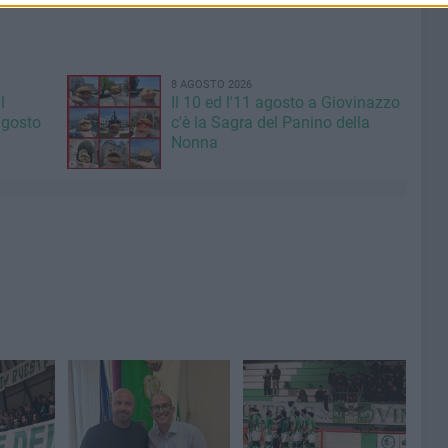
8 AGOSTO 2026
l
Il 10 ed l'11 agosto a Giovinazzo
agosto
c'è la Sagra del Panino della
Nonna