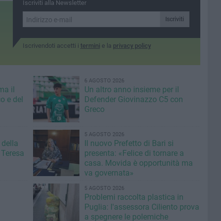
Iscriviti alla Newsletter
Iscriviti
Iscrivendoti accetti i
termini
e la
privacy policy
6 AGOSTO 2026
ma il
Un altro anno insieme per il
o e del
Defender Giovinazzo C5 con
Greco
5 AGOSTO 2026
 della
Il nuovo Prefetto di Bari si
 Teresa
presenta: «Felice di tornare a
casa. Movida è opportunità ma
va governata»
5 AGOSTO 2026
Problemi raccolta plastica in
Puglia: l'assessora Ciliento prova
a spegnere le polemiche