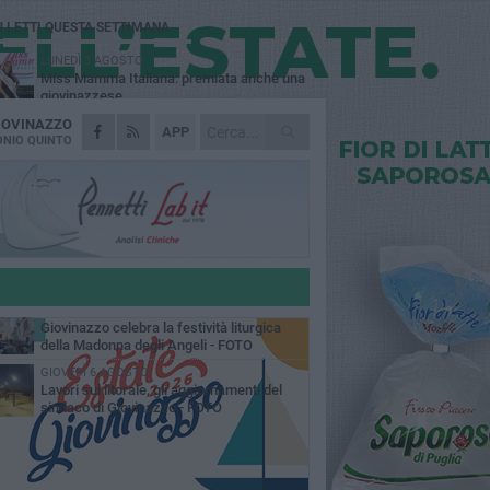
Ù LETTI QUESTA SETTIMANA
LUNEDÌ 3 AGOSTO
Miss Mamma Italiana: premiata anche una
giovinazzese
IOVINAZZO
MARTEDÌ 4 AGOSTO
APP
Liquidi oleosi sul litorale di Giovinazzo,
NIO QUINTO
rimossa macchia di idrocarburi
MERCOLEDÌ 5 AGOSTO
Problemi raccolta plastica in Puglia:
l'assessora Ciliento prova a spegnere le
lemiche
LUNEDÌ 3 AGOSTO
«Giovinazzo, a che punto siamo?»:
PrimaVera Alternativa traccia il bilancio di
nni di Sollecito
MARTEDÌ 4 AGOSTO
Giovinazzo celebra la festività liturgica
della Madonna degli Angeli - FOTO
GIOVEDÌ 6 AGOSTO
Lavori sul litorale, gli aggiornamenti del
sindaco di Giovinazzo - FOTO