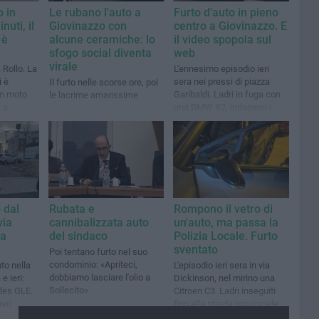
 in
Le rubano l'auto a
Furto d’auto in pieno
uti, il
Giovinazzo con
centro a Giovinazzo. E
 è
alcune ceramiche: lo
il video spopola sul
sfogo social diventa
web
virale
a Rollo. La
L'ennesimo episodio ieri
i è
sera nei pressi di piazza
Il furto nelle scorse ore, poi
in moto
Garibaldi. Ladri in fuga con
le lacrime amarissime
e a
una BMW X2, indagano i
Carabinieri
 dal
Rubata e
Rompono il vetro di
via
cannibalizzata auto
un'auto, ma passa la
na
del sindaco
Polizia Locale. Furto
sventato
Poi tentano furto nel suo
condominio: «Apriteci,
to nella
L'episodio ieri sera in via
dobbiamo lasciare l'olio a
e ieri:
Dickinson, nel mirino una
Sollecito»
des GLE.
Citroen C3. Ladri inseguiti
eri
fino alla strada provinciale
107