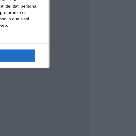
ti dei dati personali
 preferenze si
nso in qualsiasi
 web.