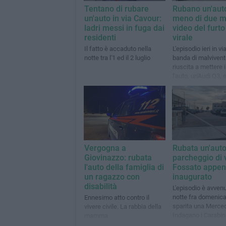
Tentano di rubare
Rubano un'auto
un'auto in via Cavour:
meno di due min
ladri messi in fuga dai
video del furto
residenti
virale
Il fatto è accaduto nella
L'episodio ieri in vi
notte tra l'1 ed il 2 luglio
banda di malvivent
riuscita a mettere 
l'auto, un'Audi Q3, 
portarsela via
Vergogna a
Rubata un'auto
Giovinazzo: rubata
parcheggio di 
l'auto della famiglia di
Fossato appe
un ragazzo con
inaugurato
disabilità
L'episodio è avvenu
notte fra domenica 
Ennesimo atto contro il
sparita una Merce
vivere civile. La rabbia della
Indagano i Carabini
mamma