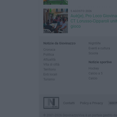
5 AGOSTO 2026
Auè(je), Pro Loco Giovin
CT Lorusso-Cipparoli unit
gioco
Notizie da Giovinazzo
Nightlife
Eventi e cultura
Cronaca
Scuola
Politica
Attualità
Notizie sportive
Vita di città
Hockey
Territorio
Calcio a 5
Enti locali
Calcio
Turismo
Contatti
Policy e Privacy
GOCI
© 2001-2026 GiovinazzoViva è un portale gestito da In