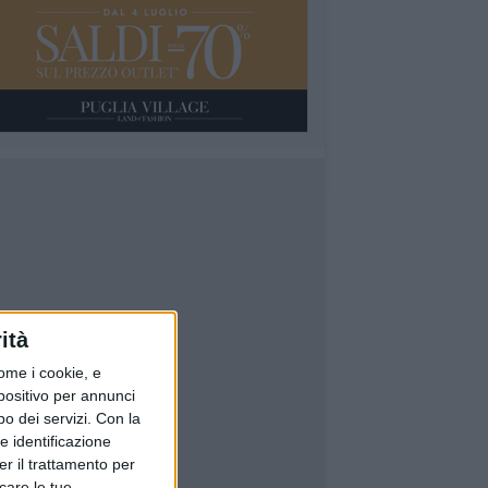
ità
ome i cookie, e
spositivo per annunci
o dei servizi.
Con la
e identificazione
er il trattamento per
icare le tue