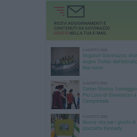
RICEVI AGGIORNAMENTI E
CONTENUTI DA GIOVINAZZO
GRATIS
NELLA TUA E-MAIL
6 AGOSTO 2026
Vogatori Giovinazzo, sfu
sogno Trofeo dell'Adriatic
Mar Ionio
5 AGOSTO 2026
Corteo Storico, l'omaggio
Pro Loco di Giovinazzo a
Camporeale
5 AGOSTO 2026
Nuova vita per i giochi di
piazzetta Kennedy