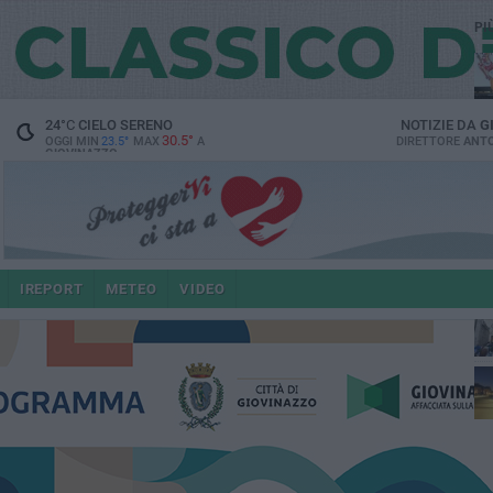
PI
24
°C
CIELO SERENO
NOTIZIE DA
G
30.5°
OGGI MIN
23.5°
MAX
A
DIRETTORE
ANTO
GIOVINAZZO
po
IREPORT
METEO
VIDEO
4 a