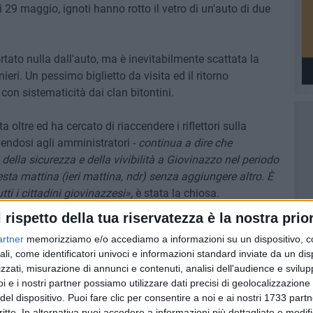
 29 maggio, ignoti hanno rotto il vetro di un'auto di due
tato nulla dall'auto, ma è inevitabilmente scattata la
eri. Un pessimo biglietto da visita ed il ritorno
 con sistematicità dai clan bitontini.
 oltre ed ha cercato di riaccendere i riflettori sulla
gendosi agli amministratori -
continua a dire che
lla sicurezza e della vivibilità a Giovinazzo nel periodo
ta mattina (ieri mattina, ndr) senza aggiungere altro. È
utti i cittadini giovinazzesi»,
è stata la chiosa.
l rispetto della tua riservatezza è la nostra prior
quanto scritto nero su bianco da tempo nelle relazioni
artner
memorizziamo e/o accediamo a informazioni su un dispositivo, c
 Antimafia, sono commissionati dai clan che gestiscono il
ali, come identificatori univoci e informazioni standard inviate da un di
i realizzati da squadre bitontine, cannibalizzazione
zzati, misurazione di annunci e contenuti, analisi dell'audience e svilupp
 provenienti da Andria, rivendita dei pezzi curata dai
i e i nostri partner possiamo utilizzare dati precisi di geolocalizzazione 
aia di migliaia di euro annui.
del dispositivo. Puoi fare clic per consentire a noi e ai nostri 1733 partn
critte. In alternativa puoi accedere a informazioni più dettagliate e modif