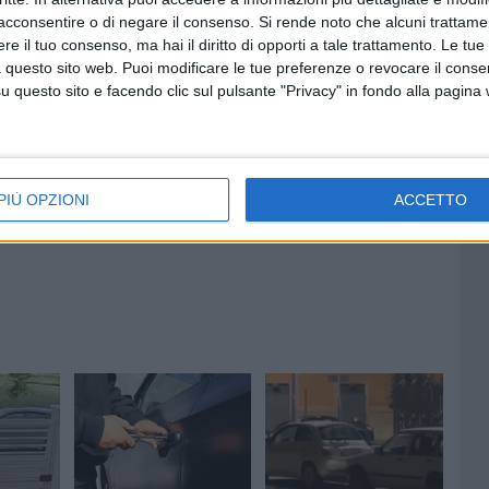
acconsentire o di negare il consenso.
Si rende noto che alcuni trattamen
e il tuo consenso, ma hai il diritto di opporti a tale trattamento. Le tue
 questo sito web. Puoi modificare le tue preferenze o revocare il conse
6 AGOSTO 2026
questo sito e facendo clic sul pulsante "Privacy" in fondo alla pagina
Lavori sul litorale, gli
la
aggiornamenti del sindaco di
o
Giovinazzo - FOTO
PIÙ OPZIONI
ACCETTO