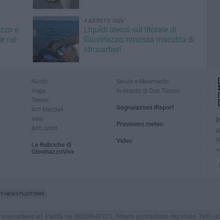
4 AGOSTO 2026
azzo e
Liquidi oleosi sul litorale di
e nel
Giovinazzo, rimossa macchia di
idrocarburi
Nuoto
Salute e Movimento
Voga
In ricordo di Don Tonino
Tennis
Segnalazioni iReport
Arti Marziali
Vela
I
Previsioni meteo
Altri sport
R
G
Video
Le Rubriche di
a
GiovinazzoViva
TY NEWS PLATFORM
novaNews srl. Partita iva 08059640725. Testata giornalistica registrata. Tutti i dirit