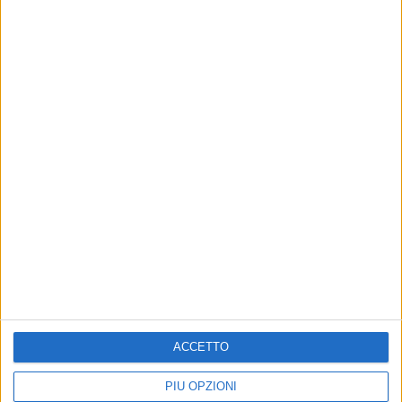
Iscriviti alla Newsletter
ACCETTO
Iscriviti
PIÙ OPZIONI