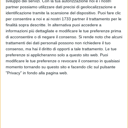
sviluppo dei servizi.
Con la tua autorizzazione noi e i nostri
partner possiamo utilizzare dati precisi di geolocalizzazione e
identificazione tramite la scansione del dispositivo. Puoi fare clic
per consentire a noi e ai nostri 1733 partner il trattamento per le
finalità sopra descritte. In alternativa puoi accedere a
A cura di
informazioni più dettagliate e modificare le tue preferenze prima
NICOLA MICCIONE
di acconsentire o di negare il consenso.
Si rende noto che alcuni
trattamenti dei dati personali possono non richiedere il tuo
consenso, ma hai il diritto di opporti a tale trattamento. Le tue
Avrebbe offeso la reputazione di
Marco Alberga
, titolare
preferenze si applicheranno solo a questo sito web. Puoi
modificare le tue preferenze o revocare il consenso in qualsiasi
dello studio
Iconacasa
, giudicandolo «inaffidabile,
momento tornando su questo sito e facendo clic sul pulsante
maleducato ed irrispettoso». Per questo il giudice del
"Privacy" in fondo alla pagina web.
Tribunale di Bari, Mario Mastromatteo
, ha riconosciuto una
donna colpevole di diffamazione, condannandola a
8.600
euro
che saranno devoluti in beneficenza.
I fatti risalgono alla primavera 2021. Al centro del
procedimento penale, alcuni commenti pubblicati dalla
imputata sulla pagina
Google
di
Iconacasa Giovinazzo
, in
cui Alberga fu definito «inaffidabile, maleducato, irrispettoso