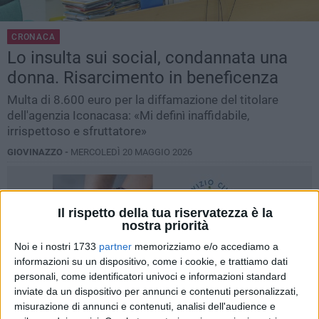
CRONACA
Lo insulta sui social, condannata una
donna. Risarcimento in beneficenza
Multa di 8.600 euro per la diffamazione del titolare
dell'agenzia Iconacasa: «Mi definì inaffidabile,
irrispettoso e sfruttatore»
GIOVINAZZO -
MERCOLEDÌ 20 MAGGIO 2026
Il rispetto della tua riservatezza è la
nostra priorità
Noi e i nostri 1733
partner
memorizziamo e/o accediamo a
informazioni su un dispositivo, come i cookie, e trattiamo dati
personali, come identificatori univoci e informazioni standard
inviate da un dispositivo per annunci e contenuti personalizzati,
misurazione di annunci e contenuti, analisi dell'audience e