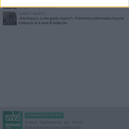
Problemi raccolta plastica in Puglia: l'assessora Ciliento prova a
spegnere le polemiche
LUNEDÌ 3 AGOSTO
«Giovinazzo, a che punto siamo?»: PrimaVera Alternativa traccia
il bilancio di 4 anni di Sollecito
GIOVINAZZOVIVA APP
Scarica l'applicazione per iPhone,
iPad e Android e ricevi notizie push