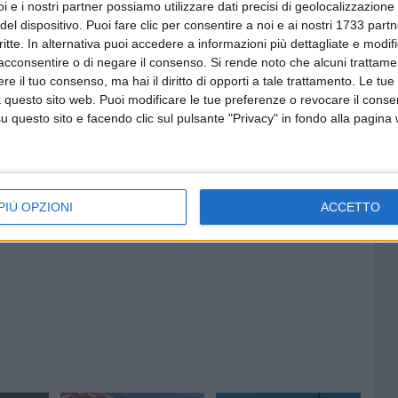
ere istanze dei lavoratori e delle fasce sociali più deboli.
i e i nostri partner possiamo utilizzare dati precisi di geolocalizzazione 
ostato decisamente a sinistra rispetto al passato, vede
del dispositivo. Puoi fare clic per consentire a noi e ai nostri 1733 partn
i del panorama nazionale e punta a ribaltare le politiche
critte. In alternativa puoi accedere a informazioni più dettagliate e modif
acconsentire o di negare il consenso.
Si rende noto che alcuni trattamen
.
e il tuo consenso, ma hai il diritto di opporti a tale trattamento. Le tue
 questo sito web. Puoi modificare le tue preferenze o revocare il conse
questo sito e facendo clic sul pulsante "Privacy" in fondo alla pagina
6 AGOSTO 2026
ll'agro
Trasfigurazione di Nostro
 della
Signore: il programma alla
chiesetta del Padre Eterno
PIÙ OPZIONI
ACCETTO