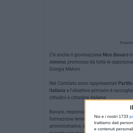
Powere
C'è anche il giovinazzese
Nico Bavaro
tr
minimo
, promosso da tutte le opposizio
Giorgia Meloni.
Nel Comitato sono rappresentati
Partito
Italiana
e l'obiettivo primario è raccoglie
cittadini e cittadine italiane.
I
Bavaro, responsabile della comunicazione
Noi e i nostri 1733
p
formazione leninista alle spalle e uomo 
trattiamo dati person
amministrative, è sempre stata una voce c
e contenuti personali