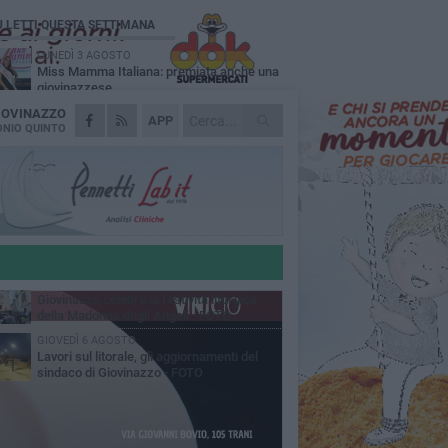
Ù LETTI QUESTA SETTIMANA
LUNEDÌ 3 AGOSTO
Miss Mamma Italiana: premiata anche una
giovinazzese
IOVINAZZO
MARTEDÌ 4 AGOSTO
APP
Liquidi oleosi sul litorale di Giovinazzo,
NIO QUINTO
rimossa macchia di idrocarburi
MERCOLEDÌ 5 AGOSTO
Problemi raccolta plastica in Puglia:
l'assessora Ciliento prova a spegnere le
lemiche
LUNEDÌ 3 AGOSTO
«Giovinazzo, a che punto siamo?»:
PrimaVera Alternativa traccia il bilancio di
nni di Sollecito
MARTEDÌ 4 AGOSTO
Giovinazzo celebra la festività liturgica
della Madonna degli Angeli - FOTO
GIOVEDÌ 6 AGOSTO
Lavori sul litorale, gli aggiornamenti del
sindaco di Giovinazzo - FOTO