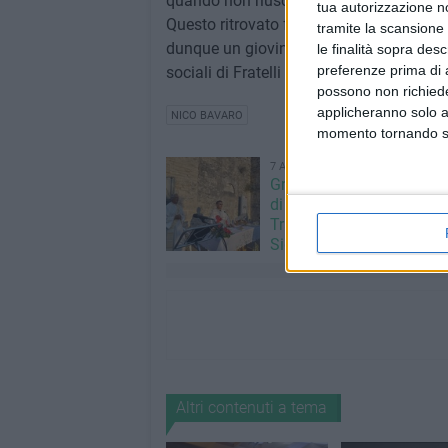
quando non riuscivano ad intercettare le v
tua autorizzazione no
Questo ritrovato fronte progressista, sp
tramite la scansione 
dunque un giovinazzese tra i protagonist
le finalità sopra des
preferenze prima di 
sociali di Fratelli d'Italia e dei suoi alleati
possono non richieder
applicheranno solo a
NICO BAVARO
momento tornando su 
7 AGOSTO 2026
Grande partecipazione ne
di Giovinazzo per la festa
Trasfigurazione di Nostro
Signore
Altri contenuti a tema