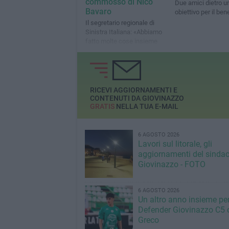
commosso di Nico
Due amici dietro u
Bavaro
obiettivo per il ben
Il segretario regionale di
Sinistra Italiana: «Abbiamo
fatto molte cose insieme
incluso un libro, cui nessuno
credeva»
RICEVI AGGIORNAMENTI E
CONTENUTI DA GIOVINAZZO
GRATIS
NELLA TUA E-MAIL
6 AGOSTO 2026
Lavori sul litorale, gli
aggiornamenti del sindac
Giovinazzo - FOTO
6 AGOSTO 2026
Un altro anno insieme per 
Defender Giovinazzo C5 
Greco