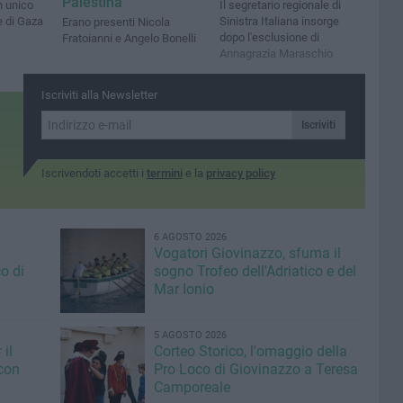
Palestina
n unico
Il segretario regionale di
e di Gaza
Sinistra Italiana insorge
Erano presenti Nicola
dopo l'esclusione di
Fratoianni e Angelo Bonelli
Annagrazia Maraschio
Iscriviti alla Newsletter
Iscriviti
Iscrivendoti accetti i
termini
e la
privacy policy
6 AGOSTO 2026
Vogatori Giovinazzo, sfuma il
o di
sogno Trofeo dell'Adriatico e del
Mar Ionio
5 AGOSTO 2026
il
Corteo Storico, l'omaggio della
con
Pro Loco di Giovinazzo a Teresa
Camporeale