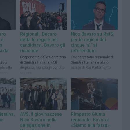
aro
Regionali, Decaro
Nico Bavaro su Rai 2
 e
detta le regole per
per le ragioni dei
 a
candidarsi. Bavaro gli
cinque "sì" al
si da
risponde
referendum
L'esponente della Segreteria
L'ex segretario regionale di
di Sinistra Italiana: «Mi
Sinistra Italiana è stato
si va
dispiace, ma sbagli per due
ospite di Rai Parlamento
ato alla
ragioni»
stano
ei singoli
lestina,
AVS, il giovinazzese
Rimpasto Giunta
ia
Nico Bavaro nella
regionale, Bavaro:
delegazione in
«Siamo alla farsa»