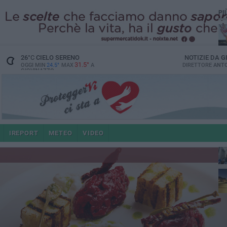
PI
26
°C
CIELO SERENO
NOTIZIE DA
G
31.5°
OGGI MIN
24.5°
MAX
A
DIRETTORE
ANTO
GIOVINAZZO
po
IREPORT
METEO
VIDEO
4 a