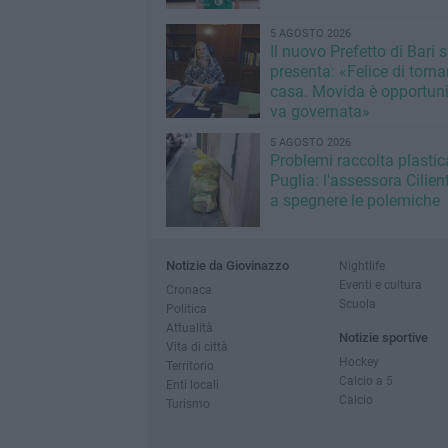
5 AGOSTO 2026
Il nuovo Prefetto di Bari s
presenta: «Felice di torna
casa. Movida è opportun
va governata»
5 AGOSTO 2026
Problemi raccolta plastic
Puglia: l'assessora Cilien
a spegnere le polemiche
Notizie da Giovinazzo
Nightlife
Eventi e cultura
Cronaca
Scuola
Politica
Attualità
Notizie sportive
Vita di città
Hockey
Territorio
Calcio a 5
Enti locali
Calcio
Turismo