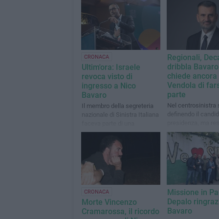
Regionali, Dec
CRONACA
dribbla Bavaro
Ultim'ora: Israele
chiede ancora
revoca visto di
Vendola di far
ingresso a Nico
parte
Bavaro
Nel centrosinistra 
Il membro della segreteria
definendo il candid
nazionale di Sinistra Italiana
presidenza, ma re
faceva parte di una
spine per le liste d
delegazione in missione di
partiti
pace in Cisgiordania
Missione in Pa
CRONACA
Depalo ringraz
Morte Vincenzo
Bavaro
Cramarossa, il ricordo