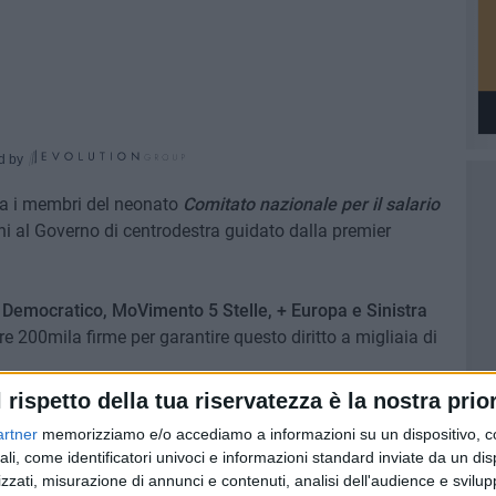
d by
a i membri del neonato
Comitato nazionale per il salario
ni al Governo di centrodestra guidato dalla premier
 Democratico, MoVimento 5 Stelle, + Europa e Sinistra
re 200mila firme per garantire questo diritto a migliaia di
l rispetto della tua riservatezza è la nostra prior
 per Sinistra Italiana, a lungo segretario regionale, una
artner
memorizziamo e/o accediamo a informazioni su un dispositivo, c
su cui in molti avrebbero voluto puntare alle scorse
ali, come identificatori univoci e informazioni standard inviate da un di
ritica con gli esecutivi nazionali di centrosinistra,
zzati, misurazione di annunci e contenuti, analisi dell'audience e svilupp