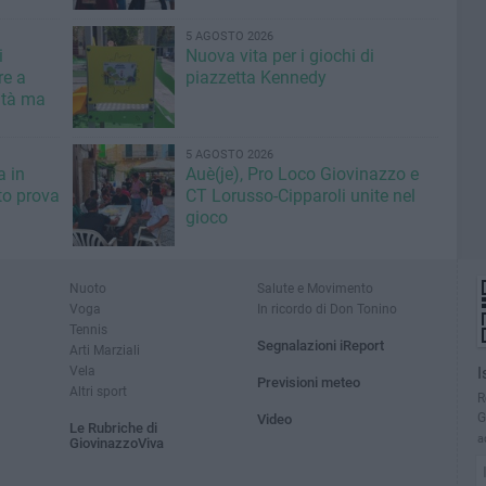
5 AGOSTO 2026
i
Nuova vita per i giochi di
re a
piazzetta Kennedy
ità ma
5 AGOSTO 2026
a in
Auè(je), Pro Loco Giovinazzo e
to prova
CT Lorusso-Cipparoli unite nel
gioco
Nuoto
Salute e Movimento
Voga
In ricordo di Don Tonino
Tennis
Segnalazioni iReport
Arti Marziali
Vela
I
Previsioni meteo
Altri sport
R
G
Video
Le Rubriche di
a
GiovinazzoViva