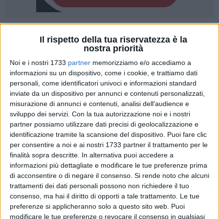
39
A cura di
Il rispetto della tua riservatezza è la
NICOLA MICCIONE
nostra priorità
Noi e i nostri 1733
partner
memorizziamo e/o accediamo a
informazioni su un dispositivo, come i cookie, e trattiamo dati
Un furto all'interno del campo sportivo
De Pergola
di
personali, come identificatori univoci e informazioni standard
inviate da un dispositivo per annunci e contenuti personalizzati,
Giovinazzo - attualmente chiuso per una serie di lavori di
misurazione di annunci e contenuti, analisi dell'audience e
adeguamento - per portare via materiale sportivo, divise e
sviluppo dei servizi.
Con la tua autorizzazione noi e i nostri
oggetti dell'
Academy
. Il furto è stato commesso nella notte
partner possiamo utilizzare dati precisi di geolocalizzazione e
appena trascorsa, ma è stato scoperto soltanto questa
identificazione tramite la scansione del dispositivo. Puoi fare clic
mattina, alla riapertura dell'impianto.
per consentire a noi e ai nostri 1733 partner il trattamento per le
finalità sopra descritte. In alternativa puoi accedere a
I ladri si sono introdotti all'interno della struttura di via
informazioni più dettagliate e modificare le tue preferenze prima
di acconsentire o di negare il consenso.
Si rende noto che alcuni
Devenuto, inaugurata nel 2023 alla presenza dell'ex
trattamenti dei dati personali possono non richiedere il tuo
campione ed ex allenatore del Milan e della Nazionale
consenso, ma hai il diritto di opporti a tale trattamento. Le tue
Roberto Donadoni
e dell'ex giocatore
Renato Olive
, al
preferenze si applicheranno solo a questo sito web. Puoi
termine del primo step dei lavori di riqualificazione, dopo
modificare le tue preferenze o revocare il consenso in qualsiasi