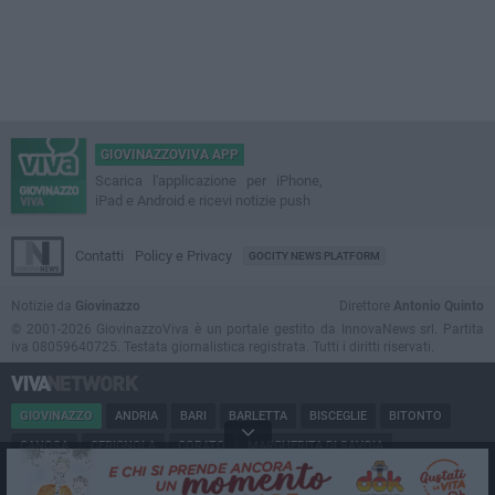
GIOVINAZZOVIVA APP
Scarica l'applicazione per iPhone,
iPad e Android e ricevi notizie push
Contatti
Policy e Privacy
GOCITY NEWS PLATFORM
Notizie da
Giovinazzo
Direttore
Antonio Quinto
© 2001-2026 GiovinazzoViva è un portale gestito da InnovaNews srl. Partita
iva 08059640725. Testata giornalistica registrata. Tutti i diritti riservati.
GIOVINAZZO
ANDRIA
BARI
BARLETTA
BISCEGLIE
BITONTO
CANOSA
CERIGNOLA
CORATO
MARGHERITA DI SAVOIA
MINERVINO
MODUGNO
MOLFETTA
PUGLIA
RUVO