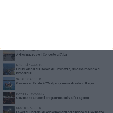
PIÙ LETTI QUESTA SETTIMANA
VENERDÌ 7 AGOSTO
A Giovinazzo c'è il Concerto all'Alba
MARTEDÌ 4 AGOSTO
Liquidi oleosi sul litorale di Giovinazzo, rimossa macchia di
idrocarburi
SABATO 8 AGOSTO
Giovinazzo Estate 2026: il programma di sabato 8 agosto
DOMENICA 9 AGOSTO
Giovinazzo Estate: il programma dal 9 all'11 agosto
GIOVEDÌ 6 AGOSTO
Lavori sul litorale, gli aggiornamenti del sindaco di Giovinazzo -