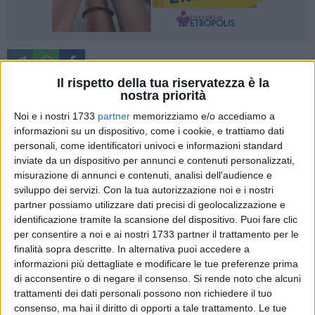
A cura di
LA REDAZIONE
Il rispetto della tua riservatezza è la
nostra priorità
Noi e i nostri 1733
partner
memorizziamo e/o accediamo a
Una giornata di confronto strategico sul futuro della
informazioni su un dispositivo, come i cookie, e trattiamo dati
portualità e dei collegamenti europei quella vissuta ieri, 27
personali, come identificatori univoci e informazioni standard
inviate da un dispositivo per annunci e contenuti personalizzati,
maggio.
misurazione di annunci e contenuti, analisi dell'audience e
Stamattina, nostro presidente Francesco Mastro ha
sviluppo dei servizi.
Con la tua autorizzazione noi e i nostri
incontrato la Commissaria europea del Corridoio Baltico-
partner possiamo utilizzare dati precisi di geolocalizzazione e
Adriatico, Anne E. Jensen, protagonista di una visita
identificazione tramite la scansione del dispositivo. Puoi fare clic
istituzionale dedicata ai temi dello sviluppo dei corridoi TEN-
per consentire a noi e ai nostri 1733 partner il trattamento per le
T, elemento centrale delle politiche europee per la mobilità
finalità sopra descritte. In alternativa puoi accedere a
sostenibile, l'integrazione infrastrutturale e la crescita
informazioni più dettagliate e modificare le tue preferenze prima
di acconsentire o di negare il consenso.
Si rende noto che alcuni
economica dei territori.
trattamenti dei dati personali possono non richiedere il tuo
consenso, ma hai il diritto di opporti a tale trattamento. Le tue
Alla presenza del segretario generale Francesco Di Leverano,