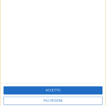
Altri contenuti a tema
ACCETTO
Mastro: «Nuovi scenari
Autorità Portuale,
politici ridisegnano rotte
Francesco Mastro incontra il
PIÙ OPZIONI
internazionali»
presidente della Repubblica