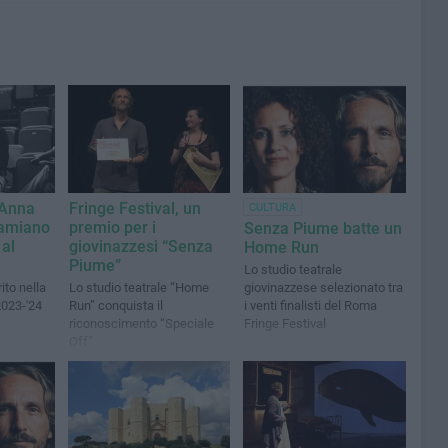
 Anna
Fringe Festival, un
CULTURA
Damiano
premio per i
Senza Piume batte un
 al
giovinazzesi “Senza
Home Run
i
Piume”
Lo studio teatrale
ito nella
Lo studio teatrale “Home
giovinazzese selezionato tra
2023-'24
Run” conquista il
i venti finalisti del Roma
riconoscimento “Speciale
Fringe Festival
Off”