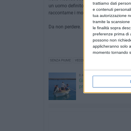
trattiamo dati person
un uomo definito un «gigante», nasce qu
e contenuti personali
raccontarne i momenti più importanti ma 
tua autorizzazione no
tramite la scansione 
Da non perdere.
le finalità sopra des
preferenze prima di 
possono non richieder
applicheranno solo a
momento tornando su 
SENZA PIUME
VECCHIO CAFFÈ AMOIA
TEATRO DI
8 AGOSTO 2026
Giovinazzo Estate 2026: i
programma di sabato 8 