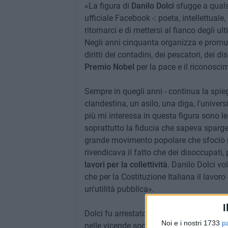
«La figura di
Danilo Dolci
sfugge a qualsi
ufficiale Facebook -: poeta, intellettual
ritornarci e di mettersi al fianco degli ul
Negli anni cinquanta organizza e promuo
diritti dei contadini, dei pescatori, dei 
Premio Nobel
per la pace e il riconoscim
Sempre in quegli anni - continua la spieg
clandestina, un asilo, una diga, l'univers
più mi interessa in questa figura sono l
soprattutto la fiducia che sapeva sparger
grande movimento popolare che sfociò 
rivendicava il fatto che dei disoccupati
lavori per la collettività
. Danilo Dolci vol
che per la Costituzione Italiana il lavoro
un'utilità pubblica».
I
Dolci fu arrestato e quell'arresto diede 
Noi e i nostri 1733
p
nelle vicende sociali del dopoguerra. Da 