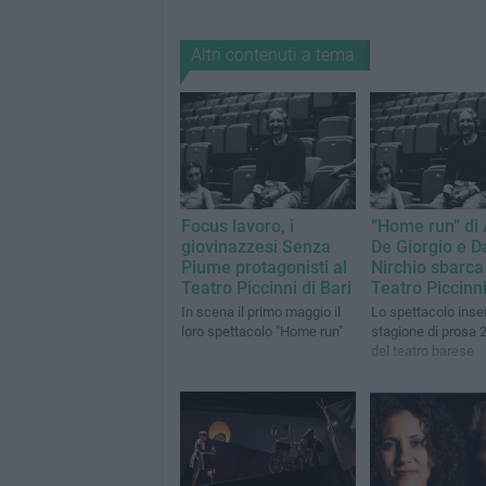
Altri contenuti a tema
Focus lavoro, i
“Home run” di
giovinazzesi Senza
De Giorgio e 
Piume protagonisti al
Nirchio sbarca
Teatro Piccinni di Bari
Teatro Piccinn
In scena il primo maggio il
Lo spettacolo inser
loro spettacolo "Home run"
stagione di prosa 
del teatro barese