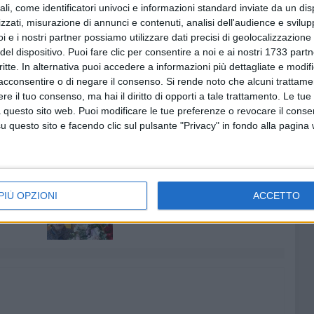
ali, come identificatori univoci e informazioni standard inviate da un di
esto spettacolo teatrale «che tenta non solo di
zzati, misurazione di annunci e contenuti, analisi dell'audience e svilupp
di evocarli con il corpo nudo del teatro».
i e i nostri partner possiamo utilizzare dati precisi di geolocalizzazione 
del dispositivo. Puoi fare clic per consentire a noi e ai nostri 1733 partn
critte. In alternativa puoi accedere a informazioni più dettagliate e modif
acconsentire o di negare il consenso.
Si rende noto che alcuni trattamen
e il tuo consenso, ma hai il diritto di opporti a tale trattamento. Le tue
 questo sito web. Puoi modificare le tue preferenze o revocare il conse
questo sito e facendo clic sul pulsante "Privacy" in fondo alla pagina
FFUSO
7 AGOSTO 2026
l
Giovinazzo festeggia i 100 anni
PIÙ OPZIONI
ACCETTO
agosto
di Maria Colamaria