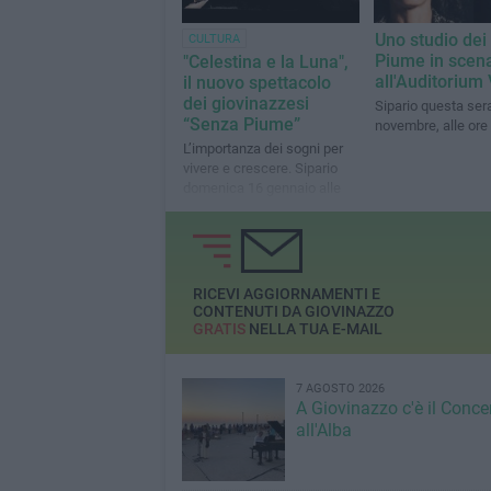
Uno studio dei
CULTURA
Piume in scen
"Celestina e la Luna",
all'Auditorium 
il nuovo spettacolo
dei giovinazzesi
Sipario questa ser
“Senza Piume”
novembre, alle ore
L’importanza dei sogni per
vivere e crescere. Sipario
domenica 16 gennaio alle
18 alla Cittadella degli Artisti
RICEVI AGGIORNAMENTI E
CONTENUTI DA GIOVINAZZO
GRATIS
NELLA TUA E-MAIL
7 AGOSTO 2026
A Giovinazzo c'è il Conce
all'Alba