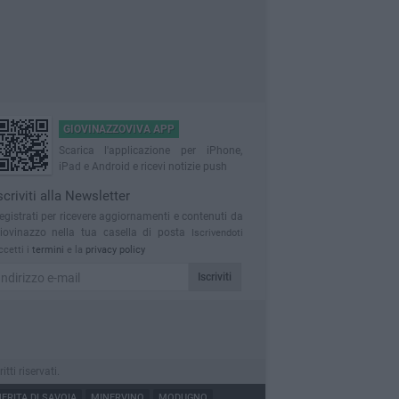
GIOVINAZZOVIVA APP
Scarica l'applicazione per iPhone,
iPad e Android e ricevi notizie push
scriviti alla Newsletter
egistrati per ricevere aggiornamenti e contenuti da
iovinazzo nella tua casella di posta
Iscrivendoti
ccetti i
termini
e la
privacy policy
Iscriviti
ti riservati.
RITA DI SAVOIA
MINERVINO
MODUGNO