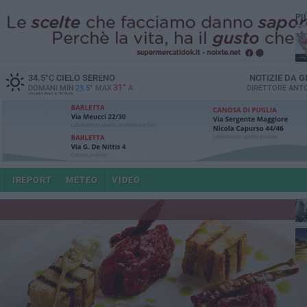
PI
34.5
°C
CIELO SERENO
NOTIZIE DA
G
31°
DOMANI MIN
23.5°
MAX
A
DIRETTORE
ANTO
GIOVINAZZO
po
IREPORT
METEO
VIDEO
4 a