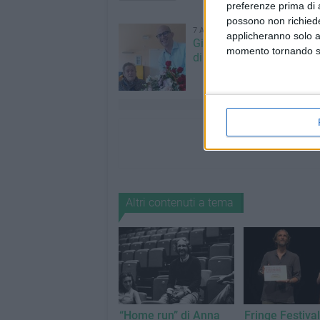
preferenze prima di 
possono non richieder
7 AGOSTO 2026
applicheranno solo a
Giovinazzo festeggia i 1
momento tornando su 
di Maria Colamaria
Altri contenuti a tema
“Home run” di Anna
Fringe Festival