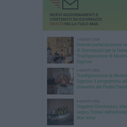
lunedì 6 settembre
RICEVI AGGIORNAMENTI E
CONTENUTI DA GIOVINAZZO
GRATIS
NELLA TUA E-MAIL
7 AGOSTO 2026
Grande partecipazione ne
di Giovinazzo per la festa
Trasfigurazione di Nostro
Signore
6 AGOSTO 2026
Trasfigurazione di Nostro
Signore: il programma al
chiesetta del Padre Etern
6 AGOSTO 2026
Vogatori Giovinazzo, sfu
sogno Trofeo dell'Adriatic
Mar Ionio