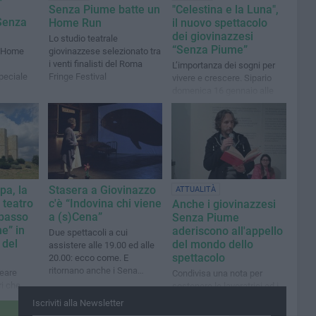
Senza Piume batte un
"Celestina e la Luna",
Senza
Home Run
il nuovo spettacolo
dei giovinazzesi
Lo studio teatrale
“Senza Piume”
 “Home
giovinazzese selezionato tra
i venti finalisti del Roma
L’importanza dei sogni per
peciale
Fringe Festival
vivere e crescere. Sipario
domenica 16 gennaio alle
18 alla Cittadella degli Artisti
pa, la
Stasera a Giovinazzo
ATTUALITÀ
l teatro
c'è “Indovina chi viene
Anche i giovinazzesi
 basso
a (s)Cena”
Senza Piume
e” in
aderiscono all'appello
Due spettacoli a cui
 del
del mondo dello
assistere alle 19.00 ed alle
spettacolo
20.00: ecco come. E
ritornano anche i Sena
peare
Condivisa una nota per
Piume
ri che
sostenere le lavoratrici ed i
 giustizia
lavoratori in gravi difficoltà
Iscriviti alla Newsletter
resentato
dopo il blocco del Decreto