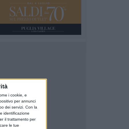
ità
ome i cookie, e
spositivo per annunci
o dei servizi.
Con la
e identificazione
er il trattamento per
icare le tue