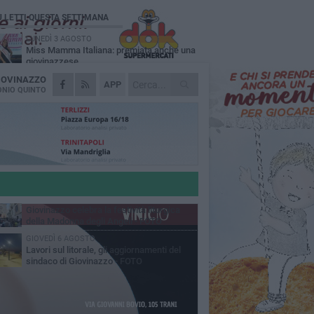
Ù LETTI QUESTA SETTIMANA
LUNEDÌ 3 AGOSTO
Miss Mamma Italiana: premiata anche una
giovinazzese
IOVINAZZO
MARTEDÌ 4 AGOSTO
APP
Liquidi oleosi sul litorale di Giovinazzo,
NIO QUINTO
rimossa macchia di idrocarburi
MERCOLEDÌ 5 AGOSTO
Problemi raccolta plastica in Puglia:
l'assessora Ciliento prova a spegnere le
lemiche
LUNEDÌ 3 AGOSTO
«Giovinazzo, a che punto siamo?»:
PrimaVera Alternativa traccia il bilancio di
nni di Sollecito
MARTEDÌ 4 AGOSTO
Giovinazzo celebra la festività liturgica
della Madonna degli Angeli - FOTO
GIOVEDÌ 6 AGOSTO
Lavori sul litorale, gli aggiornamenti del
sindaco di Giovinazzo - FOTO