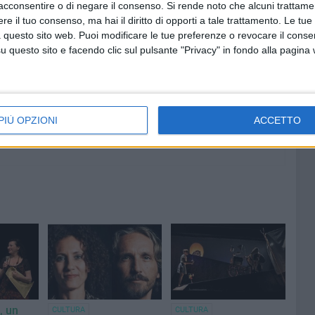
acconsentire o di negare il consenso.
Si rende noto che alcuni trattamen
e il tuo consenso, ma hai il diritto di opporti a tale trattamento. Le tue
7 AGOSTO 2026
 questo sito web. Puoi modificare le tue preferenze o revocare il conse
00 anni
A Giovinazzo c'è il Concerto
questo sito e facendo clic sul pulsante "Privacy" in fondo alla pagina
all'Alba
PIÙ OPZIONI
ACCETTO
, un
CULTURA
CULTURA