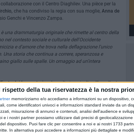
n collaborazione con il Centro Diaghilev. Una pièce per la
rchio,
che ha condiviso la regia con sua moglie,
Anna de
ssio Genchi e Vincenzo Zampa.
è una drammaturgia originale che rimette al centro della
o nel contesto sociale e culturale dell'Occidente
micizia e d'amore che trova nella deflagrazione l'unico
 Una storia che continua a correre, speranzosa e
aino giallo sulle spalle. Un omaggio ad un'intera
 Festa dei Lavoratori,
a dare ulteriore risalto all'eccellente
l rispetto della tua riservatezza è la nostra prior
uno spettacolo nel tempio della prosa barese che prevede
popolari (8 euro per adulti e 5 euro per studenti e
artner
memorizziamo e/o accediamo a informazioni su un dispositivo, c
ali, come identificatori univoci e informazioni standard inviate da un di
zzati, misurazione di annunci e contenuti, analisi dell'audience e svilupp
i e i nostri partner possiamo utilizzare dati precisi di geolocalizzazione 
del dispositivo. Puoi fare clic per consentire a noi e ai nostri 1733 partn
critte. In alternativa puoi accedere a informazioni più dettagliate e modif