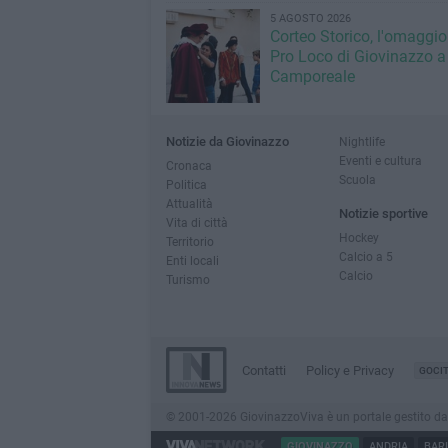
5 AGOSTO 2026
Corteo Storico, l'omaggio
Pro Loco di Giovinazzo a
Camporeale
Notizie da Giovinazzo
Nightlife
Eventi e cultura
Cronaca
Scuola
Politica
Attualità
Notizie sportive
Vita di città
Hockey
Territorio
Calcio a 5
Enti locali
Calcio
Turismo
Contatti
Policy e Privacy
GOCI
© 2001-2026 GiovinazzoViva è un portale gestito da In
GIOVINAZZO
ANDRIA
BARI