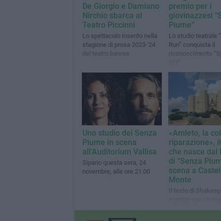
De Giorgio e Damiano
premio per i
Nirchio sbarca al
giovinazzesi “
Teatro Piccinni
Piume”
Lo spettacolo inserito nella
Lo studio teatrale
stagione di prosa 2023-'24
Run” conquista il
del teatro barese
riconoscimento “S
Off”
Uno studio dei Senza
«Amleto, la col
Piume in scena
riparazione», i
all'Auditorium Vallisa
che nasce dal
di “Senza Pium
Sipario questa sera, 24
scena a Castel
novembre, alle ore 21.00
Monte
Il testo di Shakes
riscritto con i mino
hanno incontrato la
e i tribunali sarà p