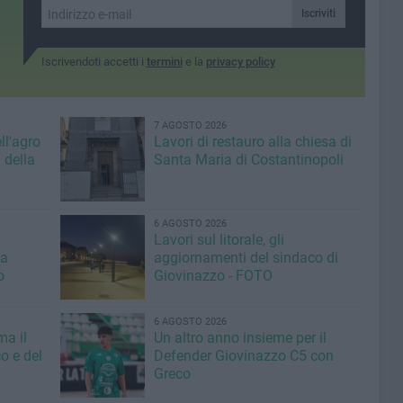
"Ristori"
Iscriviti
Iscrivendoti accetti i
termini
e la
privacy policy
7 AGOSTO 2026
ll'agro
Lavori di restauro alla chiesa di
 della
Santa Maria di Costantinopoli
6 AGOSTO 2026
Lavori sul litorale, gli
la
aggiornamenti del sindaco di
o
Giovinazzo - FOTO
6 AGOSTO 2026
ma il
Un altro anno insieme per il
o e del
Defender Giovinazzo C5 con
Greco