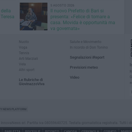
5 AGOSTO 2026
 della
Il nuovo Prefetto di Bari si
 Teresa
presenta: «Felice di tornare a
casa. Movida è opportunità ma
va governata»
Nuoto
Salute e Movimento
Voga
In ricordo di Don Tonino
Tennis
Segnalazioni iReport
Arti Marziali
Vela
I
Previsioni meteo
Altri sport
R
G
Video
Le Rubriche di
a
GiovinazzoViva
TY NEWS PLATFORM
novaNews srl. Partita iva 08059640725. Testata giornalistica registrata. Tutti i dirit
BARLETTA
BISCEGLIE
BITONTO
CANOSA
CERIGNOLA
CORATO
MARGHE