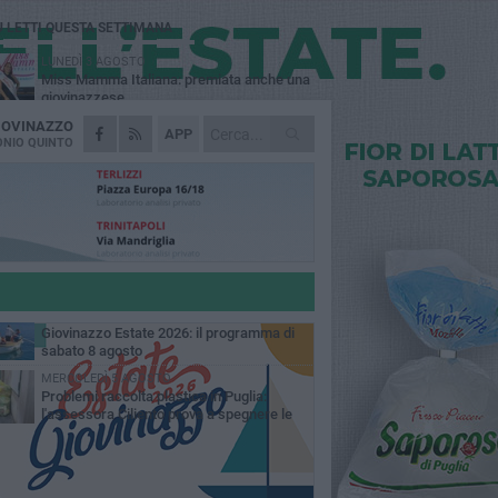
Ù LETTI QUESTA SETTIMANA
LUNEDÌ 3 AGOSTO
Miss Mamma Italiana: premiata anche una
giovinazzese
IOVINAZZO
VENERDÌ 7 AGOSTO
APP
A Giovinazzo c'è il Concerto all'Alba
NIO QUINTO
MARTEDÌ 4 AGOSTO
Liquidi oleosi sul litorale di Giovinazzo,
rimossa macchia di idrocarburi
GIOVEDÌ 6 AGOSTO
Lavori sul litorale, gli aggiornamenti del
sindaco di Giovinazzo - FOTO
SABATO 8 AGOSTO
Giovinazzo Estate 2026: il programma di
sabato 8 agosto
MERCOLEDÌ 5 AGOSTO
Problemi raccolta plastica in Puglia:
l'assessora Ciliento prova a spegnere le
lemiche