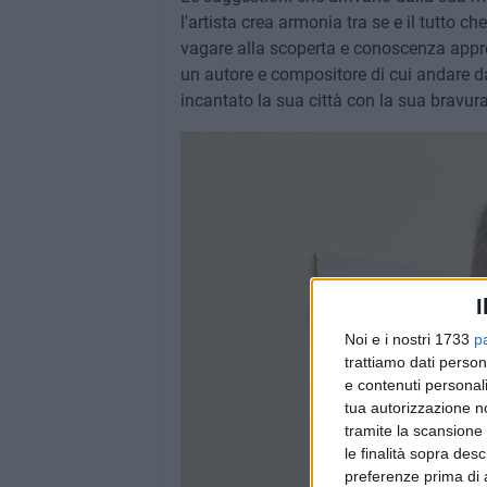
l'artista crea armonia tra se e il tutto ch
vagare alla scoperta e conoscenza appr
un autore e compositore di cui andare da
incantato la sua città con la sua bravura
I
Noi e i nostri 1733
p
trattiamo dati person
e contenuti personali
tua autorizzazione no
tramite la scansione 
le finalità sopra des
preferenze prima di 