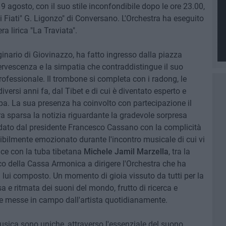
19 agosto, con il suo stile inconfondibile dopo le ore 23.00,
i Fiati" G. Ligonzo" di Conversano. L'Orchestra ha eseguito
ra lirica "La Traviata".
ginario di Giovinazzo, ha fatto ingresso dalla piazza
ervescenza e la simpatia che contraddistingue il suo
professionale. Il trombone si completa con i radong, le
versi anni fa, dal Tibet e di cui è diventato esperto e
pa. La sua presenza ha coinvolto con partecipazione il
 era sparsa la notizia riguardante la gradevole sorpresa
idato dal presidente Francesco Cassano con la complicità
isibilmente emozionato durante l'incontro musicale di cui vi
ce con la tuba tibetana
Michele Jamil Marzella
, tra la
lco della Cassa Armonica a dirigere l'Orchestra che ha
a lui composto. Un momento di gioia vissuto da tutti per la
 e ritmata dei suoni del mondo, frutto di ricerca e
e messe in campo dall'artista quotidianamente.
usica sono uniche, attraverso l'essenziale del suono