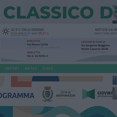
PI
32.5
°C
CIELO SERENO
NOTIZIE DA
G
30.5°
OGGI MIN
24.5°
MAX
A
DIRETTORE
ANTO
GIOVINAZZO
IREPORT
METEO
VIDEO
po