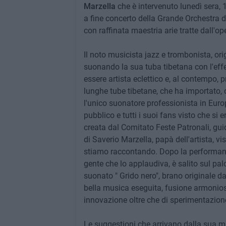
Marzella
che è intervenuto lunedì sera, 
a fine concerto della Grande Orchestra d
con raffinata maestria arie tratte dall'ope
Il noto musicista jazz e trombonista, ori
suonando la sua tuba tibetana con l'eff
essere artista eclettico e, al contempo, 
lunghe tube tibetane, che ha importato, di
l'unico suonatore professionista in Euro
pubblico e tutti i suoi fans visto che si
creata dal Comitato Feste Patronali, gu
di Saverio Marzella, papà dell'artista, v
stiamo raccontando. Dopo la performan
gente che lo applaudiva, è salito sul pa
suonato " Grido nero", brano originale d
bella musica eseguita, fusione armoniosa
innovazione oltre che di sperimentazion
Le suggestioni che arrivano dalla sua m