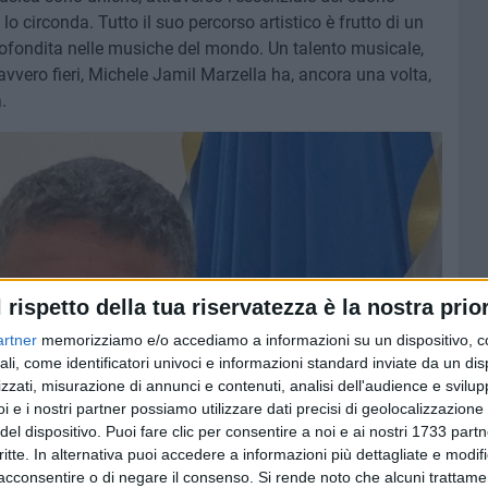
e lo circonda. Tutto il suo percorso artistico è frutto di un
ofondita nelle musiche del mondo. Un talento musicale,
vvero fieri, Michele Jamil Marzella ha, ancora una volta,
.
l rispetto della tua riservatezza è la nostra prior
artner
memorizziamo e/o accediamo a informazioni su un dispositivo, c
ali, come identificatori univoci e informazioni standard inviate da un di
zzati, misurazione di annunci e contenuti, analisi dell'audience e svilupp
i e i nostri partner possiamo utilizzare dati precisi di geolocalizzazione 
del dispositivo. Puoi fare clic per consentire a noi e ai nostri 1733 partn
critte. In alternativa puoi accedere a informazioni più dettagliate e modif
acconsentire o di negare il consenso.
Si rende noto che alcuni trattamen