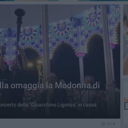
lla omaggia la Madonna di
concerto della "Gioacchino Ligonzo" in cassa
13.14