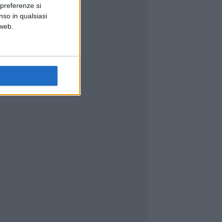
 preferenze si
nso in qualsiasi
 web.