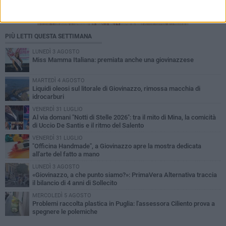
PIÙ LETTI QUESTA SETTIMANA
LUNEDÌ 3 AGOSTO
Miss Mamma Italiana: premiata anche una giovinazzese
MARTEDÌ 4 AGOSTO
Liquidi oleosi sul litorale di Giovinazzo, rimossa macchia di
idrocarburi
VENERDÌ 31 LUGLIO
Al via domani "Notti di Stelle 2026": tra il mito di Mina, la comicità
di Uccio De Santis e il ritmo del Salento
VENERDÌ 31 LUGLIO
"Officina Handmade", a Giovinazzo apre la mostra dedicata
all'arte del fatto a mano
LUNEDÌ 3 AGOSTO
«Giovinazzo, a che punto siamo?»: PrimaVera Alternativa traccia
il bilancio di 4 anni di Sollecito
MERCOLEDÌ 5 AGOSTO
Problemi raccolta plastica in Puglia: l'assessora Ciliento prova a
spegnere le polemiche