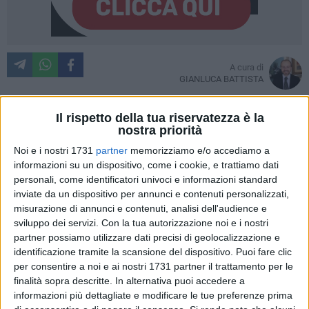
A cura di
GIANLUCA BATTISTA
Il rispetto della tua riservatezza è la
nostra priorità
L'
Osservatorio fitosanitario regionale
ha prescritto, con un
Noi e i nostri 1731
partner
memorizziamo e/o accediamo a
nuovo provvedimento, alcuni accorgimenti e le cosiddette
informazioni su un dispositivo, come i cookie, e trattiamo dati
"buone pratiche" da mettere in essere da parte di privati e
personali, come identificatori univoci e informazioni standard
pubbliche amministrazioni per contrastare la diffusione
inviate da un dispositivo per annunci e contenuti personalizzati,
della
Xylella fastidiosa,
arrivata, come molti ricorderanno,
misurazione di annunci e contenuti, analisi dell'audience e
anche alle porte di Giovinazzo.
sviluppo dei servizi.
Con la tua autorizzazione noi e i nostri
Non solo una prescrizione su carta, ma obblighi che
partner possiamo utilizzare dati precisi di geolocalizzazione e
possono dare origine a sanzioni, con i
Carabinieri Forestali
identificazione tramite la scansione del dispositivo. Puoi fare clic
per consentire a noi e ai nostri 1731 partner il trattamento per le
che saranno impegnati sul territorio per vigilare sulla corretta
finalità sopra descritte. In alternativa puoi accedere a
applicazione.
informazioni più dettagliate e modificare le tue preferenze prima
Quello dell'Osservatorio fitosanitario è una sorta di