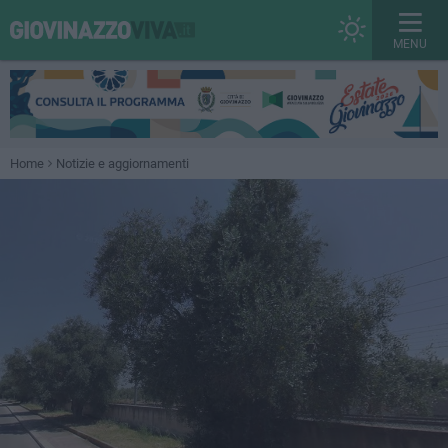
MENU
Home
Notizie e aggiornamenti