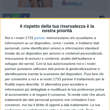
A cura di
GABRIELLA SERRONE
Il rispetto della tua riservatezza è la
nostra priorità
Noi e i nostri 1733
partner
memorizziamo e/o accediamo a
informazioni su un dispositivo, come i cookie, e trattiamo dati
Un patrimonio di casa nostra torna a nuova vita per essere
personali, come identificatori univoci e informazioni standard
finalmente accessibile al pubblico. Da questo mese, la
inviate da un dispositivo per annunci e contenuti personalizzati,
Biblioteca del Seminario vescovile (già visitabile grazie alle
misurazione di annunci e contenuti, analisi dell'audience e
giovani e brave guide della
Cooperativa FeArt
che gestisce il
sviluppo dei servizi.
Con la tua autorizzazione noi e i nostri
polo culturale, ndr) adotta nuovi orari per garantire l'accesso
partner possiamo utilizzare dati precisi di geolocalizzazione e
a chiunque sia interessato. Sarà infatti aperta dal martedì al
identificazione tramite la scansione del dispositivo. Puoi fare clic
giovedì dalle 9.30 alle 12.30, il venerdì dalle 16.00 alle 18.30,
per consentire a noi e ai nostri 1733 partner il trattamento per le
finalità sopra descritte. In alternativa puoi accedere a
con ingresso dal Museo Diocesano, via Entica della Chiesa –
informazioni più dettagliate e modificare le tue preferenze prima
corso Dante e/o via Sant'Angelo.
di acconsentire o di negare il consenso.
Si rende noto che alcuni
trattamenti dei dati personali possono non richiedere il tuo
Grazie a questa novità, gli oltre
51.000 volumi
che
consenso, ma hai il diritto di opporti a tale trattamento. Le tue
compongono il pregiatissimo patrimonio della Biblioteca
preferenze si applicheranno solo a questo sito web. Puoi