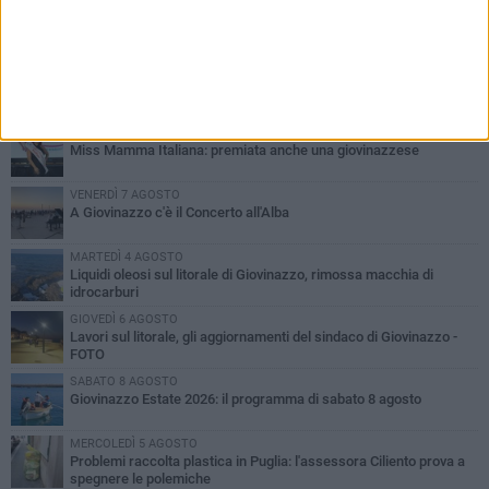
PIÙ LETTI QUESTA SETTIMANA
LUNEDÌ 3 AGOSTO
Miss Mamma Italiana: premiata anche una giovinazzese
VENERDÌ 7 AGOSTO
A Giovinazzo c'è il Concerto all'Alba
MARTEDÌ 4 AGOSTO
Liquidi oleosi sul litorale di Giovinazzo, rimossa macchia di
idrocarburi
GIOVEDÌ 6 AGOSTO
Lavori sul litorale, gli aggiornamenti del sindaco di Giovinazzo -
FOTO
SABATO 8 AGOSTO
Giovinazzo Estate 2026: il programma di sabato 8 agosto
MERCOLEDÌ 5 AGOSTO
Problemi raccolta plastica in Puglia: l'assessora Ciliento prova a
spegnere le polemiche