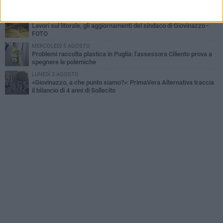
GIOVEDÌ 6 AGOSTO
Lavori sul litorale, gli aggiornamenti del sindaco di Giovinazzo -
FOTO
MERCOLEDÌ 5 AGOSTO
Problemi raccolta plastica in Puglia: l'assessora Ciliento prova a
spegnere le polemiche
LUNEDÌ 3 AGOSTO
«Giovinazzo, a che punto siamo?»: PrimaVera Alternativa traccia
il bilancio di 4 anni di Sollecito