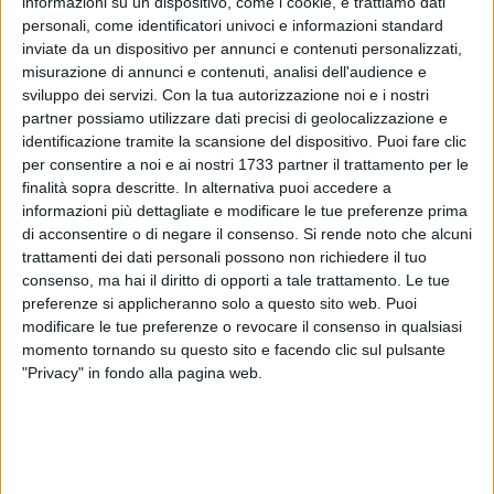
informazioni su un dispositivo, come i cookie, e trattiamo dati
personali, come identificatori univoci e informazioni standard
inviate da un dispositivo per annunci e contenuti personalizzati,
misurazione di annunci e contenuti, analisi dell'audience e
A cura di
sviluppo dei servizi.
Con la tua autorizzazione noi e i nostri
GIANLUCA BATTISTA
partner possiamo utilizzare dati precisi di geolocalizzazione e
identificazione tramite la scansione del dispositivo. Puoi fare clic
per consentire a noi e ai nostri 1733 partner il trattamento per le
finalità sopra descritte. In alternativa puoi accedere a
Domani, venerdì 22 maggio, alle ore 20.00, sotto il porticato
informazioni più dettagliate e modificare le tue preferenze prima
di Palazzo di Città, avverrà la benedizione dell'altare
di acconsentire o di negare il consenso.
Si rende noto che alcuni
dedicato alla
Madonna di Corsignano,
presente
nella sede
trattamenti dei dati personali possono non richiedere il tuo
del Comitato Feste Patronali,
guidato da Pietro Sifo.
consenso, ma hai il diritto di opporti a tale trattamento. Le tue
preferenze si applicheranno solo a questo sito web. Puoi
A benedirlo sarà l'amministratore parrocchiale di Santa
modificare le tue preferenze o revocare il consenso in qualsiasi
momento tornando su questo sito e facendo clic sul pulsante
Maria Assunta,
Padre Francesco Depalo
, alla presenza delle
"Privacy" in fondo alla pagina web.
autorità civili cittadine. L'invito ai fedeli ed alla cittadinanza
tutta è a partecipare al momento che di fatto simboleggia
l'inizio del percorso verso la grande festa agostana.
Quest'anno, va ricordato, il presidente Pietro Sifo ha già
annunciato che la festa esterna con la processione della