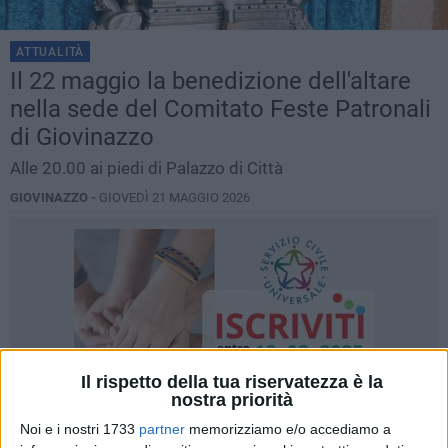
ATTUALITÀ
Il 22 maggio la benedizione dell'altare
nella sede del Comitato Feste Patronali
di Giovinazzo
Alle 20.00 ai piedi di Palazzo di Città
GIOVINAZZO -
GIOVEDÌ 21 MAGGIO 2026
Il rispetto della tua riservatezza è la
nostra priorità
Noi e i nostri 1733
partner
memorizziamo e/o accediamo a