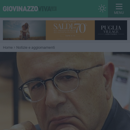
MENU
Home
Notizie e aggiornamenti