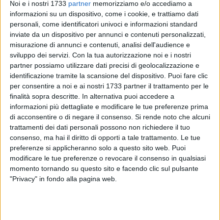
Noi e i nostri 1733
partner
memorizziamo e/o accediamo a
informazioni su un dispositivo, come i cookie, e trattiamo dati
personali, come identificatori univoci e informazioni standard
inviate da un dispositivo per annunci e contenuti personalizzati,
10
misurazione di annunci e contenuti, analisi dell'audience e
sviluppo dei servizi.
Con la tua autorizzazione noi e i nostri
partner possiamo utilizzare dati precisi di geolocalizzazione e
"I mercoledì d'autore al Vecchio Caffè"
di Giovinazzo
identificazione tramite la scansione del dispositivo. Puoi fare clic
ospiteranno questa sera, 19 febbraio, lo scrittore
Gianni
per consentire a noi e ai nostri 1733 partner il trattamento per le
finalità sopra descritte. In alternativa puoi accedere a
Spinelli.
L'autore
presenterà il suo ultimo libro dal titolo "La
informazioni più dettagliate e modificare le tue preferenze prima
scatola di cuoio" (Fazi Editore). A dialogare con lui ci sarà
di acconsentire o di negare il consenso.
Si rende noto che alcuni
giornalista giovinazzese
Michele Marolla
. L'evento è
trattamenti dei dati personali possono non richiedere il tuo
organizzato in collaborazione con la cartolibreria Mary
consenso, ma hai il diritto di opporti a tale trattamento. Le tue
Poppins ed è ad ingresso gratuito.
preferenze si applicheranno solo a questo sito web. Puoi
modificare le tue preferenze o revocare il consenso in qualsiasi
Il libro
momento tornando su questo sito e facendo clic sul pulsante
"Privacy" in fondo alla pagina web.
Spinelli, giornalista e scrittore di lungo corso, con questa
storia racconta una sorta di favola nera, ambientata in un
paesino della Basilicata tra il 1959 e il 1970. La morte di un
discusso frate, don Pantaleo, arricchitosi con sistemi illegali,