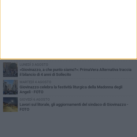
PIÙ LETTI QUESTA SETTIMANA
LUNEDÌ 3 AGOSTO
Miss Mamma Italiana: premiata anche una giovinazzese
MARTEDÌ 4 AGOSTO
Liquidi oleosi sul litorale di Giovinazzo, rimossa macchia di
idrocarburi
MERCOLEDÌ 5 AGOSTO
Problemi raccolta plastica in Puglia: l'assessora Ciliento prova a
spegnere le polemiche
LUNEDÌ 3 AGOSTO
«Giovinazzo, a che punto siamo?»: PrimaVera Alternativa traccia
il bilancio di 4 anni di Sollecito
MARTEDÌ 4 AGOSTO
Giovinazzo celebra la festività liturgica della Madonna degli
Angeli - FOTO
GIOVEDÌ 6 AGOSTO
Lavori sul litorale, gli aggiornamenti del sindaco di Giovinazzo -
FOTO