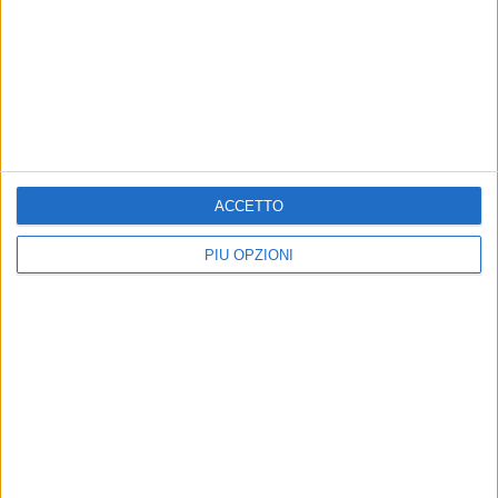
7 AGOSTO 2026
A Giovinazzo c'è il Concerto all'Alba
7 AGOSTO 2026
Grande partecipazione nell'agro di Giovinazzo
per la festa della Trasfigurazione di Nostro
Signore
ACCETTO
PIÙ OPZIONI