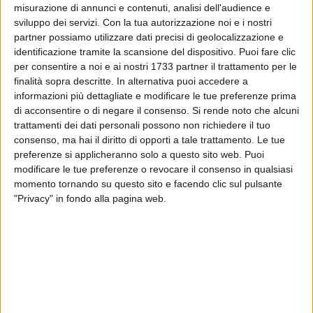
misurazione di annunci e contenuti, analisi dell'audience e
Costantino, Valentino Losito, Annamaria Minunno, Caterina
sviluppo dei servizi.
Con la tua autorizzazione noi e i nostri
Ambrosecchia e Grazia Rongo.
partner possiamo utilizzare dati precisi di geolocalizzazione e
identificazione tramite la scansione del dispositivo. Puoi fare clic
LA PRESENTAZIONE A GIOVINAZZO
per consentire a noi e ai nostri 1733 partner il trattamento per le
finalità sopra descritte. In alternativa puoi accedere a
«Dopo un anno e mezzo ritrovarsi in presenza, faccia a
informazioni più dettagliate e modificare le tue preferenze prima
faccia, mi da un'emozione particolare»,
ha esordito il
di acconsentire o di negare il consenso.
Si rende noto che alcuni
curatore del libro Michele Marolla. Tra il pubblico presente
trattamenti dei dati personali possono non richiedere il tuo
all'incontro Veronica Vuoto, della casa editrice Gelsorosso,
consenso, ma hai il diritto di opporti a tale trattamento. Le tue
che ha curato la pubblicazione del libro. Le letture sono state
preferenze si applicheranno solo a questo sito web. Puoi
di Damiano Francesco Nirchio, attore notissimo a
modificare le tue preferenze o revocare il consenso in qualsiasi
Giovinazzo. L'ingegnere elettronico Giuseppe de Pinto, autore
momento tornando su questo sito e facendo clic sul pulsante
"Privacy" in fondo alla pagina web.
del racconto "
Sciamaninn! (Dimentichiamoci questa città)"
,
propone un personaggio che è un
«sicario nel settore high
tech»
. Il racconto del criminologo Domenico Mortellaro
illustra la drammatica realtà quotidiana in periodo
pandemico, in cui la criminalità non si è di fatto mai
fermata. Un periodo in cui, ha affermato lo stesso autore,
«ha fatto lucrosi affari ampliandoli in maniera