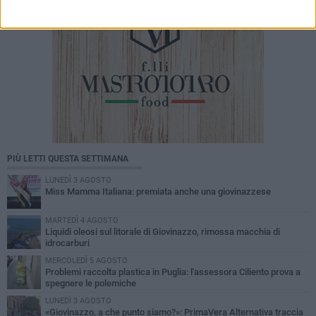
PIÙ LETTI QUESTA SETTIMANA
LUNEDÌ 3 AGOSTO
Miss Mamma Italiana: premiata anche una giovinazzese
MARTEDÌ 4 AGOSTO
Liquidi oleosi sul litorale di Giovinazzo, rimossa macchia di
idrocarburi
MERCOLEDÌ 5 AGOSTO
Problemi raccolta plastica in Puglia: l'assessora Ciliento prova a
spegnere le polemiche
LUNEDÌ 3 AGOSTO
«Giovinazzo, a che punto siamo?»: PrimaVera Alternativa traccia