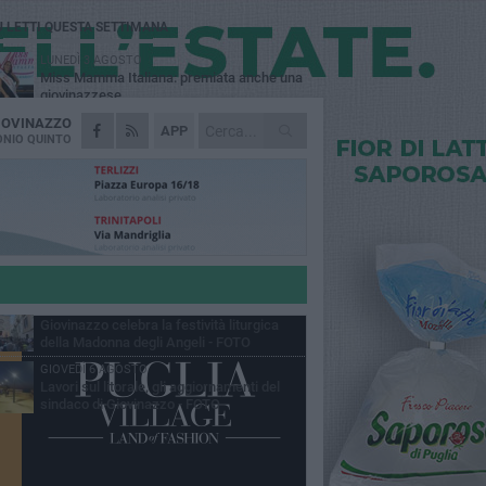
Ù LETTI QUESTA SETTIMANA
LUNEDÌ 3 AGOSTO
Miss Mamma Italiana: premiata anche una
giovinazzese
IOVINAZZO
MARTEDÌ 4 AGOSTO
APP
Liquidi oleosi sul litorale di Giovinazzo,
NIO QUINTO
rimossa macchia di idrocarburi
MERCOLEDÌ 5 AGOSTO
Problemi raccolta plastica in Puglia:
l'assessora Ciliento prova a spegnere le
lemiche
LUNEDÌ 3 AGOSTO
«Giovinazzo, a che punto siamo?»:
PrimaVera Alternativa traccia il bilancio di
nni di Sollecito
MARTEDÌ 4 AGOSTO
Giovinazzo celebra la festività liturgica
della Madonna degli Angeli - FOTO
GIOVEDÌ 6 AGOSTO
Lavori sul litorale, gli aggiornamenti del
sindaco di Giovinazzo - FOTO