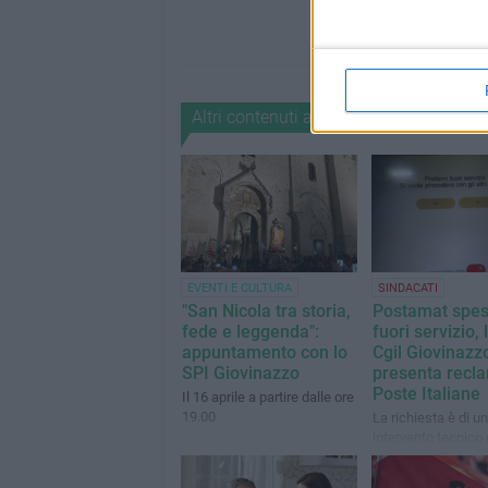
Altri contenuti a tema
EVENTI E CULTURA
SINDACATI
"San Nicola tra storia,
Postamat spe
fede e leggenda":
fuori servizio, 
appuntamento con lo
Cgil Giovinazz
SPI Giovinazzo
presenta recl
Poste Italiane
Il 16 aprile a partire dalle ore
19.00
La richiesta è di un
intervento tecnico
organizzativo urge