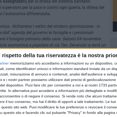
 e Assegnatari)
per la difesa del sistema sanitario
i e pensioni per la pace e contro ogni guerra, la difesa dei
ntro l'autonomia differenziata.
omica
- dichiarano i vertici del sindaco giovinazzese -
in
 dall' agenda del governo le famiglie e i pensionati
are il bisogno primario della casa. Sabato 04 novembre
ilizia economica e popolare di via Ten. Devenuto si terrà un
ella petizione popolare rivolta al Senato e alla Camera dei
l rispetto della tua riservatezza è la nostra prior
 per la manutenzione delle abitazioni ARCA».
artner
memorizziamo e/o accediamo a informazioni su un dispositivo, c
ali, come identificatori univoci e informazioni standard inviate da un di
zzati, misurazione di annunci e contenuti, analisi dell'audience e svilupp
i e i nostri partner possiamo utilizzare dati precisi di geolocalizzazione 
7 AGOSTO 2026
del dispositivo. Puoi fare clic per consentire a noi e ai nostri 1733 partn
rto
Grande partecipazione nell'agro
critte. In alternativa puoi accedere a informazioni più dettagliate e modif
di Giovinazzo per la festa della
acconsentire o di negare il consenso.
Si rende noto che alcuni trattamen
Trasfigurazione di Nostro
e il tuo consenso, ma hai il diritto di opporti a tale trattamento. Le tue
Signore
 questo sito web. Puoi modificare le tue preferenze o revocare il conse
questo sito e facendo clic sul pulsante "Privacy" in fondo alla pagina