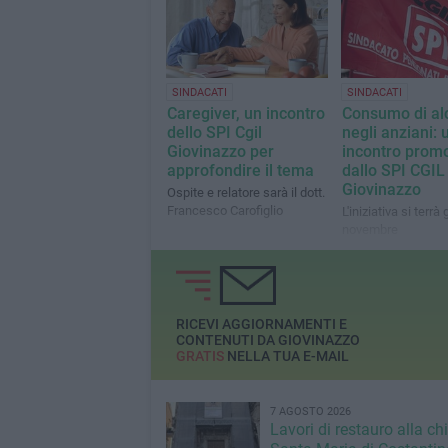
SINDACATI
SINDACATI
Caregiver, un incontro
Consumo di al
dello SPI Cgil
negli anziani: 
Giovinazzo per
incontro prom
approfondire il tema
dallo SPI CGIL
Giovinazzo
Ospite e relatore sarà il dott.
Francesco Carofiglio
L'iniziativa si terrà
novembre
RICEVI AGGIORNAMENTI E
CONTENUTI DA GIOVINAZZO
GRATIS
NELLA TUA E-MAIL
7 AGOSTO 2026
Lavori di restauro alla ch