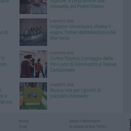
opoli
Signore: il programma alla
chiesetta del Padre Eterno
6 AGOSTO 2026
Vogatori Giovinazzo, sfuma il
o di
sogno Trofeo dell'Adriatico e del
Mar Ionio
5 AGOSTO 2026
il
Corteo Storico, l'omaggio della
con
Pro Loco di Giovinazzo a Teresa
Camporeale
5 AGOSTO 2026
i
Nuova vita per i giochi di
re a
piazzetta Kennedy
ità ma
Nuoto
Salute e Movimento
Voga
In ricordo di Don Tonino