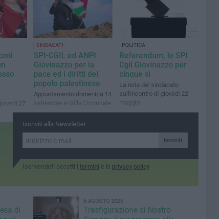
SINDACATI
POLITICA
cool
SPI-CGIL ed ANPI
Referendum, lo SPI
un
Giovinazzo per la
Cgil Giovinazzo per
osso
pace ed i diritti del
cinque sì
popolo palestinese
La nota del sindacato
sull'incontro di giovedì 22
Appuntamento domenica 14
maggio
settembre in Villa Comunale
 giovedì 27
Iscriviti alla Newsletter
Iscriviti
Iscrivendoti accetti i
termini
e la
privacy policy
6 AGOSTO 2026
iesa di
Trasfigurazione di Nostro