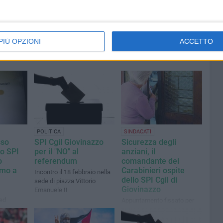
PIÙ OPZIONI
ACCETTO
POLITICA
SINDACATI
sso
SPI Cgil Giovinazzo
Sicurezza degli
lo SPI
per il "NO" al
anziani, il
o
referendum
comandante dei
amo a
Carabinieri ospite
Incontro il 18 febbraio nella
dello SPI Cgil di
sede di piazza Vittorio
Giovinazzo
Emanuele II
 ed
Appuntamento fissato per
nte
giovedì 18 dicembre