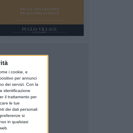
ità
ome i cookie, e
spositivo per annunci
o dei servizi.
Con la
e identificazione
er il trattamento per
icare le tue
ti dei dati personali
 preferenze si
nso in qualsiasi
 web.