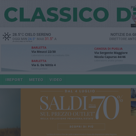
PI
28.5
°C
CIELO SERENO
NOTIZIE DA
G
31.5°
OGGI MIN
24.5°
MAX
A
DIRETTORE
ANTO
GIOVINAZZO
po
IREPORT
METEO
VIDEO
4 a