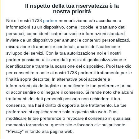
Il rispetto della tua riservatezza è la
nostra priorità
Noi e i nostri 1733
partner
memorizziamo e/o accediamo a
84
A cura di
GIANLUCA BATTISTA
informazioni su un dispositivo, come i cookie, e trattiamo dati
personali, come identificatori univoci e informazioni standard
inviate da un dispositivo per annunci e contenuti personalizzati,
misurazione di annunci e contenuti, analisi dell'audience e
Entrano nel vivo i festeggiamenti in onore di Maria SS di
sviluppo dei servizi.
Con la tua autorizzazione noi e i nostri
Corsignano e nel vasto programma, varato dal Comitato
partner possiamo utilizzare dati precisi di geolocalizzazione e
identificazione tramite la scansione del dispositivo. Puoi fare clic
Feste guidato da Francesco Cassano, il sabato sera è
per consentire a noi e ai nostri 1733 partner il trattamento per le
occupato da un appuntamento clou: la
54ª edizione del
finalità sopra descritte. In alternativa puoi accedere a
Corteo Storico
a cura della Pro Loco di Giovinazzo con la
informazioni più dettagliate e modificare le tue preferenze prima
partecipazione degli sbandieratori di Carovigno del Gruppo
di acconsentire o di negare il consenso.
Si rende noto che alcuni
"Nzegna".
trattamenti dei dati personali possono non richiedere il tuo
consenso, ma hai il diritto di opporti a tale trattamento. Le tue
Diverse le novità partorite dal gruppo di lavoro del presidente
preferenze si applicheranno solo a questo sito web. Puoi
modificare le tue preferenze o revocare il consenso in qualsiasi
Franco Martini, a partire dal percorso che prenderà il via
momento tornando su questo sito e facendo clic sul pulsante
dall'incantevole borgo antico, sino alla rievocazione storica
"Privacy" in fondo alla pagina web.
della donazione dell'icona da parte del capitano d'armi