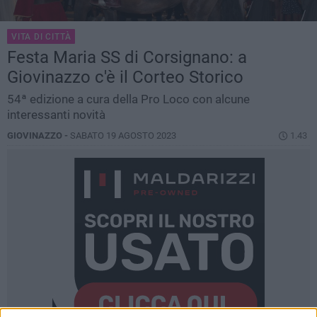
VITA DI CITTÀ
Festa Maria SS di Corsignano: a
Giovinazzo c'è il Corteo Storico
54ª edizione a cura della Pro Loco con alcune
interessanti novità
GIOVINAZZO -
SABATO 19 AGOSTO 2023
1.43