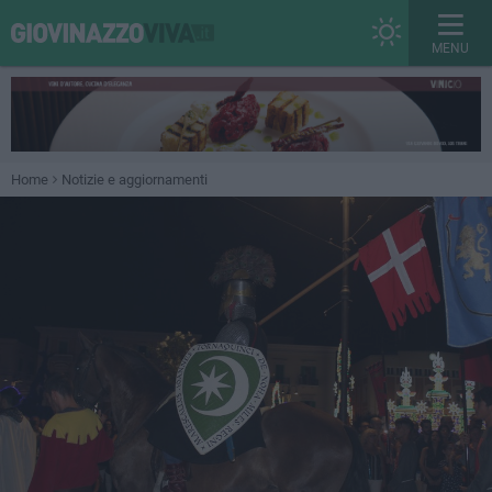
MENU
Home
Notizie e aggiornamenti