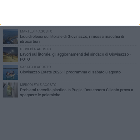
Miss Mamma Italiana: premiata anche una giovinazzese
VENERDÌ 7 AGOSTO
A Giovinazzo c'è il Concerto all'Alba
MARTEDÌ 4 AGOSTO
Liquidi oleosi sul litorale di Giovinazzo, rimossa macchia di
idrocarburi
GIOVEDÌ 6 AGOSTO
Lavori sul litorale, gli aggiornamenti del sindaco di Giovinazzo -
FOTO
SABATO 8 AGOSTO
Giovinazzo Estate 2026: il programma di sabato 8 agosto
MERCOLEDÌ 5 AGOSTO
Problemi raccolta plastica in Puglia: l'assessora Ciliento prova a
spegnere le polemiche